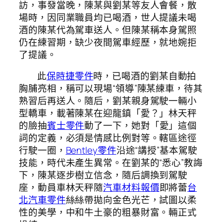
訪，事發當晚，陳某與劉某等友人會餐，散
場時，因同業職員均已喝酒，世人提議未喝
酒的陳某代為駕車送人。但陳某稱本身駕照
仍在練習期，缺少夜間駕車經歷，就地婉拒
了提議。
此
保時捷零件
時，已喝酒的劉某自動拍
胸脯亮相，稱可以現場“領導”陳某練車，待其
熟習后再送人。隨后，劉某親身駕駛一輛小
型轎車，載著陳某在迎龍鎮「愛？」林天秤
的臉抽
賓士零件
動了一下，她對「愛」這個
詞的定義，必須是情感比例對等。轄區途徑
行駛一圈，
Bentley零件
沿途“講授”基本駕駛
技能，時代未產生異常。在劉某的“悉心”教誨
下，陳某逐步樹立信念，隨后調換到駕駛
座，動員車林天秤隨
汽車材料報價
即將蕾
台
北汽車零件
絲絲帶拋向金色光芒，試圖以柔
性的美學，中和牛土豪的粗暴財富。輛正式