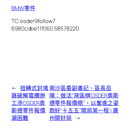
BMW零件
TC:osder9follow7
6980cdbe11f060.58578220
←
扭轉式封堵
南沙區委副書記、區長岳
器破解電纜施
陽：做活“灣區棋OSDER奧斯
工滲OSDER奧
德零件報價眼”，以奮進之姿
斯德零件報價
跑好“十五五”開局第一程 | 廣
漏困難
州開好局
→