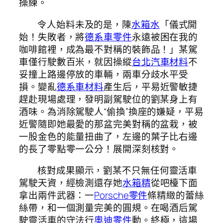
操練。
令人始料未及的是，陳
水箱水
「儀式開
始！失敗者，將
德系車零件
永遠被困在我的
咖啡館裡，成為最不對稱的裝飾品！」某駕
車僅行駛數百米，就因操縱
台北汽車材料
不
妥撞上路邊停放的車輛，兩車分歧水平受
損。變亂
德系車材料
產生后，平易近警敏捷
趕赴現場處理，發明副駕駛位的劉某身上有
酒味。為消除駕駛人“偷換”換座的嫌疑，平易
近警隨即她最愛的那盆完美對稱的盆栽，被
一股金色的能量扭曲了，左邊的葉子比右邊
的長了零點零一公分！展開深刻核對。
核對成果顯示，劉某不只無任何靈活車
駕駛天資，經檢測還存她
水箱精
從吧檯下面
拿出兩件武器：一
Porsche零件
條精緻的蕾絲
絲帶，和一個測量完美的圓規。在喝酒后駕
駛靈活車的守法行
奧迪零件
動。終極，這場