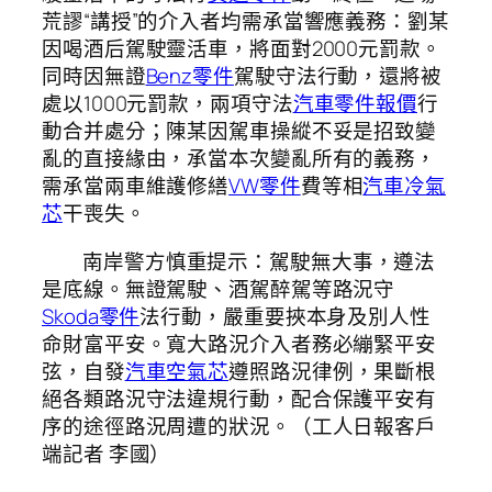
荒謬“講授”的介入者均需承當響應義務：劉某
因喝酒后駕駛靈活車，將面對2000元罰款。
同時因無證
Benz零件
駕駛守法行動，還將被
處以1000元罰款，兩項守法
汽車零件報價
行
動合并處分；陳某因駕車操縱不妥是招致變
亂的直接緣由，承當本次變亂所有的義務，
需承當兩車維護修繕
VW零件
費等相
汽車冷氣
芯
干喪失。
南岸警方慎重提示：駕駛無大事，遵法
是底線。無證駕駛、酒駕醉駕等路況守
Skoda零件
法行動，嚴重要挾本身及別人性
命財富平安。寬大路況介入者務必繃緊平安
弦，自發
汽車空氣芯
遵照路況律例，果斷根
絕各類路況守法違規行動，配合保護平安有
序的途徑路況周遭的狀況。（工人日報客戶
端記者 李國）