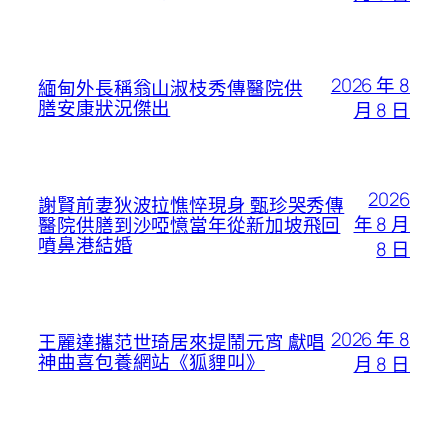
2026 年 8
緬甸外長稱翁山淑枝秀傳醫院供
膳安康狀況傑出
月 8 日
2026
謝賢前妻狄波拉憔悴現身 甄珍哭秀傳
年 8 月
醫院供膳到沙啞憶當年從新加坡飛回
噴鼻港結婚
8 日
2026 年 8
王麗達攜范世琦居來提鬧元宵 獻唱
神曲喜包養網站《狐貍叫》
月 8 日