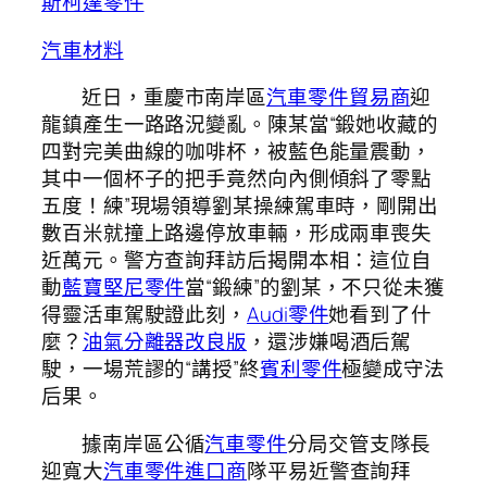
斯柯達零件
汽車材料
近日，重慶市南岸區
汽車零件貿易商
迎
龍鎮產生一路路況變亂。陳某當“鍛她收藏的
四對完美曲線的咖啡杯，被藍色能量震動，
其中一個杯子的把手竟然向內側傾斜了零點
五度！練”現場領導劉某操練駕車時，剛開出
數百米就撞上路邊停放車輛，形成兩車喪失
近萬元。警方查詢拜訪后揭開本相：這位自
動
藍寶堅尼零件
當“鍛練”的劉某，不只從未獲
得靈活車駕駛證此刻，
Audi零件
她看到了什
麼？
油氣分離器改良版
，還涉嫌喝酒后駕
駛，一場荒謬的“講授”終
賓利零件
極變成守法
后果。
據南岸區公循
汽車零件
分局交管支隊長
迎寬大
汽車零件進口商
隊平易近警查詢拜