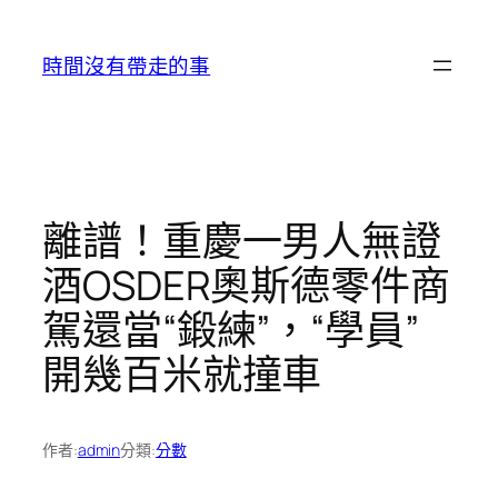
跳
至
時間沒有帶走的事
主
要
內
容
離譜！重慶一男人無證
酒OSDER奧斯德零件商
駕還當“鍛練”，“學員”
開幾百米就撞車
作者:
admin
分類:
分數