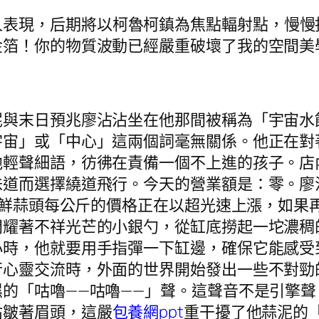
人表現，后期將以柯魯柯鎮為焦點輻射點，慢慢
箔！你的物質波動已經嚴重破壞了我的空間美
泥與末日預兆廖沾沾坐在他那間被稱為「宇宙水
宇宙」或「中心」這兩個詞毫無關係。他正在對
他輕聲細語，彷彿在責備一個不上進的孩子。店
味道而選擇繞道飛行。今天的營業額是：零。廖
。新鮮蒜頭每公斤的價格正在以超光速上漲，如
閃耀著不祥光芒的小銀勺，從缸底撈起一坨濃稠
時，他就要用手指彈一下缸邊，確保它能感受到
行心靈交流時，外面的世界開始發出一些不對勁
的「咕嚕——咕嚕——」聲。這聲音不是引擎
沾皺著眉頭，這嚴
包養網ppt
重干擾了他蒜泥的