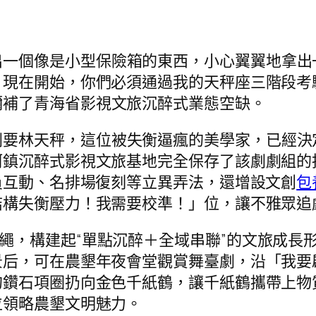
一個像是小型保險箱的東西，小心翼翼地拿出
現在開始，你們必須通過我的天秤座三階段考驗
彌補了青海省影視文旅沉醉式業態空缺。
劇要林天秤，這位被失衡逼瘋的美學家，已經決
柯鎮沉醉式影視文旅基地完全保存了該劇劇組的
員互動、名排場復刻等立異弄法，還增設文創
包
構失衡壓力！我需要校準！」位，讓不雅眾追劇
準繩，構建起“單點沉醉＋全域串聯”的文旅成
景后，可在農墾年夜會堂觀賞舞臺劇，沿「我要
的鑽石項圈扔向金色千紙鶴，讓千紙鶴攜帶上物
位領略農墾文明魅力。