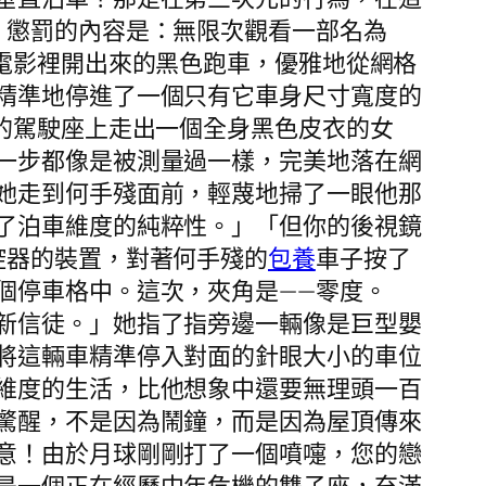
」懲罰的內容是：無限次觀看一部名為
電影裡開出來的黑色跑車，優雅地從網格
精準地停進了一個只有它車身尺寸寬度的
的駕駛座上走出一個全身黑色皮衣的女
一步都像是被測量過一樣，完美地落在網
她走到何手殘面前，輕蔑地掃了一眼他那
了泊車維度的純粹性。」「但你的後視鏡
控器的裝置，對著何手殘的
包養
車子按了
個停車格中。這次，夾角是——零度。
新信徒。」她指了指旁邊一輛像是巨型嬰
將這輛車精準停入對面的針眼大小的車位
維度的生活，比他想象中還要無理頭一百
驚醒，不是因為鬧鐘，而是因為屋頂傳來
意！由於月球剛剛打了一個噴嚏，您的戀