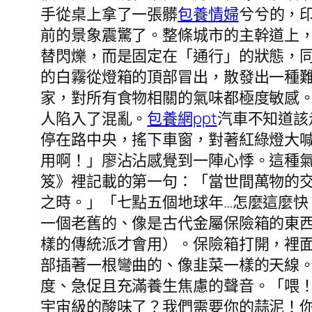
手從桌上拿了一張髒
包養情婦
兮兮的，
前的景象震驚了。整條城市的主幹道上
替閃爍，而是固定在「通行」的狀態，
的白霧從燈箱的頂部冒出，散發出一種
家，對所有食物相關的氣味都極度敏感
人陷入了混亂。
包養網ppt
汽車不知道該
停在路中央，搖下車窗，對著紅綠燈大
用啊！」廖沾沾感覺到一陣心悸。這種
笈》裡記載的第一句：「當世間萬物的
之時。」「七點五個地球年…怎麼這麼
一個老舊的、像是古代金屬保險箱的東
樣的傳統派才會用）。保險箱打開，裡
部插著一根彎曲的、像韭菜一樣的天線
度、急促且充滿養生焦慮的聲音。「喂！
宇宙級的酸味了？我們需要你的蒜泥！