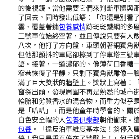
的後視鏡。當他需要它們來判斷車體與
了回去。同時發出低語：「你還是別看
雲、覆蓋著鏽
包養感情
跡斑斑鐵網的多
三號車位始終空著，並且傳說只要有人
八次。他打了方向盤，車頭朝著銅獨角
但他那顫抖的車尾卻擦到了停車塔三號
語。接著，一道濃郁的、像薄荷口香糖
窄巷恢復了平靜，只剩下獨角獸雕像一
滿了巨大獎狀的牆壁上。獎狀上寫著：
窗探出頭，發現周圍不再是熟悉的城市
輪胎和劣質香水的混合物，而重力似乎
是「叭叭」，而是他童年時學會的、關
白色安全帽的人
包養俱樂部
朝他衝來。
包養
。「違反泊車維度基本法！斜停入
停！我只是垂直停在了牆壁上！」何手