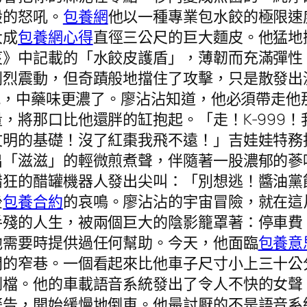
般的怒吼。
包養網
他以一種專業包水餃的極限速
大成
包養網心得
直徑三公尺的巨大麵皮。他猛地
笈》中記載的「水餃皮護盾」，薄韌而充滿彈性
劇烈震動，但奇蹟般地擋住了攻擊，只是散發出
大喊，中藥味更濃了。廖沾沾知道，他必須帶走
，將那口比他還胖的缸抱起。「走！K-999
文明的基礎！沒了紅棗我飛不遠！」吉娃娃特務
「滋滋」的輕微煎煮聲，伴隨著一股濃郁的蔘味
醋狂的醋罐機器人發出尖叫：「別想逃！醬油黨
後
包養合約
的哀鳴。廖沾沾的宇宙冒險，就在這
手殘的人生，被兩個巨大的陰影籠罩著：停車費
他需要時提供過任何幫助。今天，他面臨
包養意
間的窄巷。一個看起來比他車子尺寸小上三十公
倒檔。他的車載語音系統發出了令人不快的女聲
警告，開始緩慢地倒車。他最討厭的不是語音系