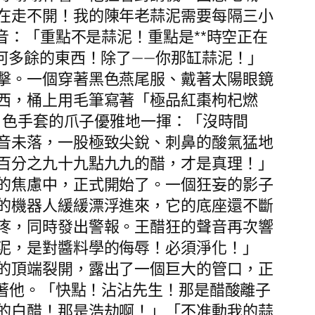
在走不開！我的陳年老蒜泥需要每隔三小
音：「重點不是蒜泥！重點是**時空正在
何多餘的東西！除了——你那缸蒜泥！」
擊。一個穿著黑色燕尾服、戴著太陽眼鏡
西，桶上用毛筆寫著「極品紅棗枸杞燃
白色手套的爪子優雅地一揮：「沒時間
音未落，一股極致尖銳、刺鼻的酸氣猛地
百分之九十九點九九的醋，才是真理！」
的焦慮中，正式開始了。一個狂妄的影子
的機器人緩緩漂浮進來，它的底座還不斷
疼，同時發出警報。王醋狂的聲音再次響
泥，是對醬料學的侮辱！必須淨化！」
的頂端裂開，露出了一個巨大的管口，正
促著他。「快點！沾沾先生！那是醋酸離子
的白醋！那是浩劫啊！」「不准動我的蒜