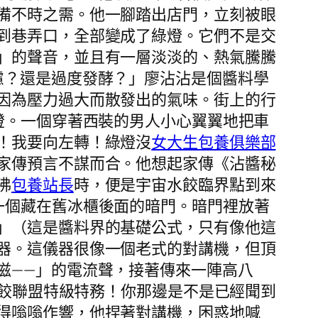
備不時之需。他一腳踏出店門，立刻被眼
到巷弄口，全部變成了綠燈。它們不是交
」的聲音，並且有一層淡淡的、熱氣騰騰
慮？還是過度發酵？」廖沾沾是個醬料學
因為壓力過大而散發出的氣味。街上的行
燈。一個穿著西裝的男人小心翼翼地把車
！我要向左轉！綠燈沒
女大生包養俱樂部
家傳預言不謀而合。他想起家傳《沾醬秘
沸
包養站長
時，便是宇宙水餃臨界點到來
一個藏在舊冰櫃後面的暗門。暗門裡放著
」（這是醬料界的基礎公式，只有像他這
器。這儀器很像一個老式的對講機，但頂
滋——」的電流聲，接著傳來一陣高八
水餃聯盟特級特務！你那邊是不是已經聞到
得嗡嗡作響，他捏著對講機，困惑地喊