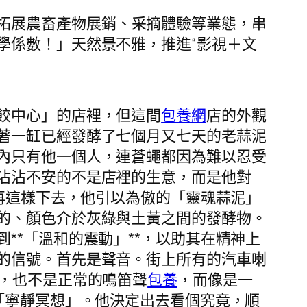
拓展農畜產物展銷、采摘體驗等業態，串
學係數！」天然景不雅，推進“影視＋文
餃中心」的店裡，但這間
包養網
店的外觀
著一缸已經發酵了七個月又七天的老蒜泥
內只有他一個人，連蒼蠅都因為難以忍受
沾沾不安的不是店裡的生意，而是他對
果再這樣下去，他引以為傲的「靈魂蒜泥」
的、顏色介於灰綠與土黃之間的發酵物。
**「溫和的震動」**，以助其在精神上
的信號。首先是聲音。街上所有的汽車喇
聲，也不是正常的鳴笛聲
包養
，而像是一
「寧靜冥想」。他決定出去看個究竟，順