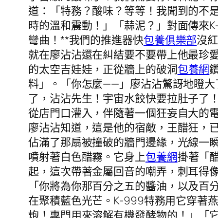
道：「特務？酸味？等等！我聞到的不
時的溫和震動！」「蒜泥？」對面傳來K
彎曲！**我們的推進器快
包養俱樂部
沒
就在廖沾沾還在糾結要不要帶上他最珍
的太空吉娃娃，正從牆上的破洞
包養網
料」。「你怎麼——」廖沾沾驚訝地瞪大
了，沾沾先生！宇宙水餃快要拉肚子了
從店門口灌入，伴隨著一個狂妄自大的
廖沾沾知道，這是他的宿敵，王醋狂，
佔滿了那扇被撞破的牆門邊緣，光線一
噴射著白色醋霧。它身上
包養網
掛著「
起，這次帶著金屬回音的嘲弄，刺耳得
「你將為你那百分之五的醬油，以及百
在聚積藍色光芒。K-999特務用它穿
炮！專門用來溶解有機發酵物的！」「