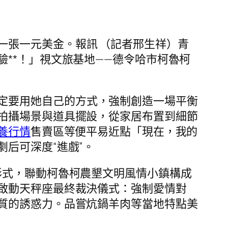
一張一元美金。報訊 （記者邢生祥）青
**！」視文旅基地——德令哈市柯魯柯
定要用她自己的方式，強制創造一場平衡
拍攝場景與道具擺設，從家居布置到細節
養行情
售賣區等便平易近點「現在，我的
后可深度“進戲”。
長形式，聯動柯魯柯農墾文明風情小鎮構成
啟動天秤座最終裁決儀式：強制愛情對
質的誘惑力。品嘗炕鍋羊肉等當地特點美