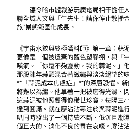
德令哈市體裁游玩廣電局相干擔任
聯全域人文與「牛先生！請你停止散播金
旅”業態範圍化成長。
《宇宙水餃與終極醬料師》第一章：蒜
更像是一個被遺棄的藍色塑膠棚，與「
嘆氣。「你還不夠靈動，我的蒜泥。」
那股陳年蒜頭混合著鐵鏽與淡淡絕望的
**「蒜泥成本焦慮症」**的深層恐懼
將難以為繼。他拿著一把被磨得光滑、
這蒜泥被他照顧得像稀世珍寶，每隔三小
達到圓滿。就在廖沾沾專注於與蒜泥進
叭同時發出了一個持續不斷、低沉且潮濕
個巨大的、消化不良的胃在哀嚎。廖沾