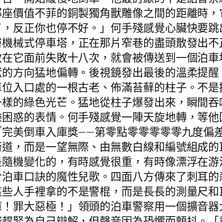
那座價值不菲的銅製獨角獸雕像之間的距離時，
了，反正你也停不好。」何手殘感覺心臟快要跳
層機械式停車塔，正在那片窄巷的盡頭散發出不
敢在它面前失敗十八次，就會被傳送到一個泊車
獸的方向猛地偏轉。後視鏡發出最後的溫柔提醒
車位入口處的一根古老、佈滿苔蘚的柱子。不是
一樣的綠色光芒。猛地從柱子爆發出來，瞬間吞
臉困惑的表情。何手殘感覺一陣天旋地轉，等他
「完美倒車入庫獎——第零點零零零零零九度偏
街道，而是一望無際、由無數白線和編號組成的
是隨機變化的，有時感覺很重，有時像漂浮在游
於泊車口訣的魔性兒歌。四面八方傳來了刺耳的
這些人手裡拿的不是警棍，而是長長的測量尺和
庫！罪大惡極！」領頭的泊車警察用一個擴音器
殘趕緊為自己辯解，但聲音因為恐懼而顫抖。「