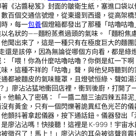
印著《沾醬秘笈》封面的皺衛生紙，塞進口袋以
，數百個交通信號燈，從東邊到西邊，從高架橋
同時，每一
包養
個燈箱都發出了那種「咕嚕咕嚕
難以名狀的——麵粉蒸煮過頭的氣味。「麵粉焦
。他聞出來了，這是一種只有在極度巨大的麵團
走還是該停，因為無論從哪個方向看，都是綠
喊：「喂！你為什麼咕嚕咕嚕？你倒是紅一下啊
氣味，這種不祥的「咕嚕」聲，與他兒時聽到的
交通都被麵皮的氣味籠罩，且燈號恒綠、聲如湯
快？」廖沾沾猛地衝回店裡，衝到後廚，打開了
西。他輸入了密碼：「一醬二醋三油四辣五蒜泥
面沒有黃金，只有一個閃爍著詭異紅色光芒的儀
。他顫抖著拿起儀器，按下通話鈕。儀器發出「
是廖沾沾嗎！快接聽！這裡是 K-999！宇宙
你被徵召了！馬上！」廖沾沾的耳朵被這聲音震