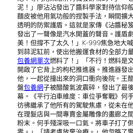
泥！」廖沾沾發出了醬料學家對待信仰
麵皮被他用氣功般的捏製手法，瞬間擴
透明的防禦護盾。這就是家傳《沾醬秘
發出了一聲像是汽水開蓋的聲音。護盾
美！但撐不了太久！」K-999焦急地
到蒜泥缸前，使出他搬運食材的全部力量
包養網單次
燃料了！」「不行！燃料是
開啟了它背上的枸杞推進器。推進器發出
他，一起從撞出來的洞口衝向後院。王
盤
包養網
子被醋酸氣波震碎，發出了最
幕。《平行泊車維度：車位爭奪戰》何
彷彿繼承了他所有的駕駛焦慮，從未在
在理髮店與一間專賣金屬雕像的畫廊之
粉末。何手殘深吸一口氣。將車子打了
零。」「請考慮放棄治療。」他忽略了