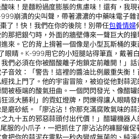
是酸味！是麵粉過度膨脹的焦慮味！還有，我現
-999崩潰的尖叫聲，帶著濃濃的中藥味電子雜
紅棗了！快！我們在你的後院！別帶任
包養情婦
愛的那把銀勺時，外面的牆壁傳來一聲巨大的撞
鑽進來。它的背上揹著一個像是小型瓦斯桶的東
了眼睛。K-999用它的小短腿站得筆直，戴著
！我們必須在你被醋酸離子炮鎖定前離開！」話
電子音效：「警告！這裡的醬油比例嚴重失衡！
已經找上門了。他的宇宙冒險，被迫從他對蒜泥
瞬間被極端的酸氣扭曲。一個閃閃發光、像醋罐
醋狂派大勝利」的霓虹燈牌，閃爍得讓人眼睛發
像是磨砂紙。「廖沾沾！你那充滿腐敗氣味的蒜
分之九十五的邪惡蒜頭付出代價！」醋罐機器人
著燕尾服的小爪子，一把抓住了廖沾沾的褲腳催
它會把你的蒜泥在零點一秒內變成無菌的、純淨