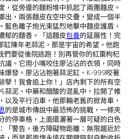
度，從旁邊的麵粉堆中抓起了兩團麵皮。
擲出，兩張麵皮在空中交疊，變成一個半
。藍色離子炮光束猛烈地擊中麵皮護盾，
濃郁的麵香。「這麵皮
包養
的延展性！完
他那缸陳年老蒜泥，那是宇宙的希望。他跑
！我們要從後院逃跑！別再管你的紅棗枸杞
抗議。它用小嘴咬住廖沾沾的衣領，同時
爆發。廖沾沾抱著蒜泥缸、K-999咬著
餘孽！我會追上你！」店內剩下的所有空
片蒜泥、中藥和醋酸的混亂中，拉開了帷
，以及平行泊車。他那輛老舊的掀背車，
思
的是城市傳說中最恐怖的挑戰，一條夾
分的停車格，上面還灑著一層可疑的白色
：「警告，後方障礙物距離：無限趨近於
統，而是那兩塊永遠在關鍵時刻自動收折