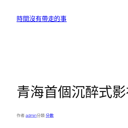
跳
至
時間沒有帶走的事
主
要
內
容
青海首個沉醉式影
作者:
admin
分類:
分數