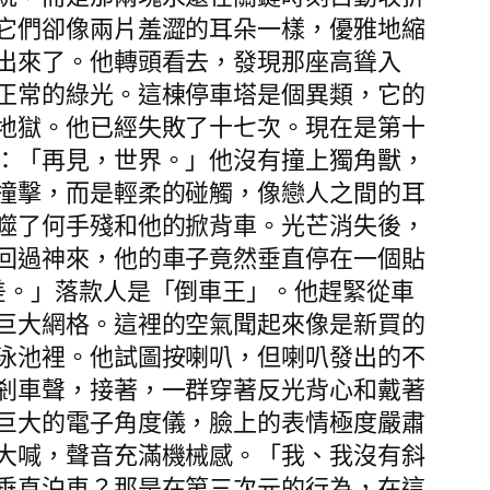
它們卻像兩片羞澀的耳朵一樣，優雅地縮
出來了。他轉頭看去，發現那座高聳入
正常的綠光。這棟停車塔是個異類，它的
地獄。他已經失敗了十七次。現在是第十
：「再見，世界。」他沒有撞上獨角獸，
撞擊，而是輕柔的碰觸，像戀人之間的耳
噬了何手殘和他的掀背車。光芒消失後，
回過神來，他的車子竟然垂直停在一個貼
差。」落款人是「倒車王」。他趕緊從車
巨大網格。這裡的空氣聞起來像是新買的
泳池裡。他試圖按喇叭，但喇叭發出的不
剎車聲，接著，一群穿著反光背心和戴著
巨大的電子角度儀，臉上的表情極度嚴肅
大喊，聲音充滿機械感。「我、我沒有斜
垂直泊車？那是在第三次元的行為，在這