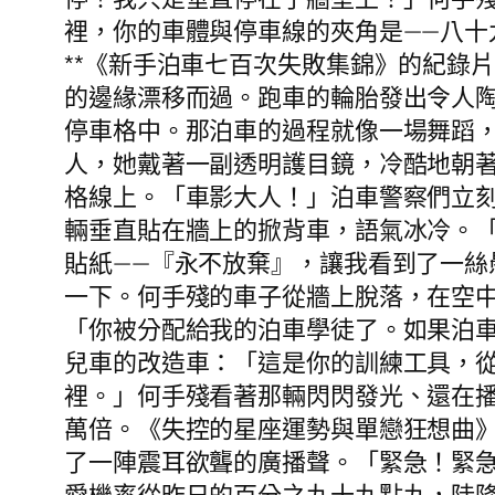
裡，你的車體與停車線的夾角是——八
**《新手泊車七百次失敗集錦》的紀錄
的邊緣漂移而過。跑車的輪胎發出令人
停車格中。那泊車的過程就像一場舞蹈，
人，她戴著一副透明護目鏡，冷酷地朝
格線上。「車影大人！」泊車警察們立
輛垂直貼在牆上的掀背車，語氣冰冷。
貼紙——『永不放棄』，讓我看到了一
一下。何手殘的車子從牆上脫落，在空
「你被分配給我的泊車學徒了。如果泊
兒車的改造車：「這是你的訓練工具，
裡。」何手殘看著那輛閃閃發光、還在
萬倍。《失控的星座運勢與單戀狂想曲
了一陣震耳欲聾的廣播聲。「緊急！緊