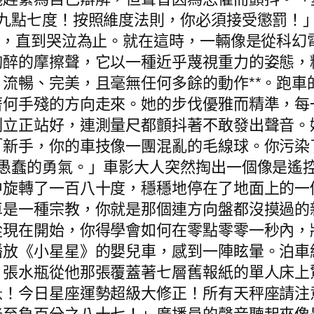
十九點七度！按照維度法則，你必須接受懲罰！
片，直到哭泣為止。就在這時，一輛像是從科幻
陶醉的摩擦聲，它以一種近乎蔑視重力的姿態，
流暢、完美，且毫無任何多餘的動作**。跑車
著何手殘的方向走來。她的步伐優雅而精準，每
刻立正站好，連測量尺都顫抖著不敢發出聲音。
「新手，你的車技像一團混亂的毛線球。你污染
絲愚蠢的勇氣。」車影大人突然掏出一個像是遙
中旋轉了一百八十度，穩穩地停在了地面上的一
車是一種宗教，你就是那個連方向盤都沒摸過的
從現在開始，你得學會如何在零點零零一秒內，
播放《小星星》的嬰兒車，感到一陣眩暈。泊車
》張水瓶從他那張覆蓋著七層舊報紙的單人床上
急！今日星座運勢超級大修正！所有天秤座請注