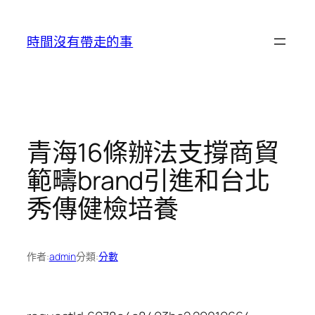
跳
至
時間沒有帶走的事
主
要
內
容
青海16條辦法支撐商貿
範疇brand引進和台北
秀傳健檢培養
作者:
admin
分類:
分數