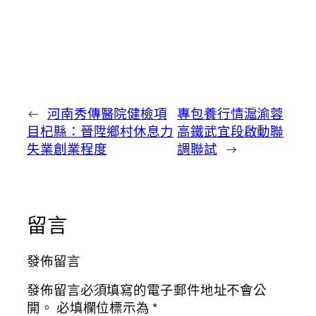
←
河南秀傳醫院健檢項
專包養行情滬渝蓉
目杞縣：晉陞鄉村休息力
高鐵武宜段啟動聯
失業創業程度
調聯試
→
留言
發佈留言
發佈留言必須填寫的電子郵件地址不會公
開。
必填欄位標示為
*