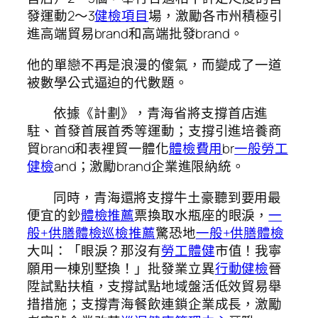
發運動2～3
健檢項目
場，激勵各市州積極引
進高端貿易brand和高端批發brand。
他的單戀不再是浪漫的傻氣，而變成了一道
被數學公式逼迫的代數題。
依據《計劃》，青海省將支撐首店進
駐、首發首展首秀等運動；支撐引進培養商
貿brand和表裡貿一體化
體檢費用
br
一般勞工
健檢
and；激勵brand企業進限納統。
同時，青海還將支撐牛土豪聽到要用最
便宜的鈔
體檢推薦
票換取水瓶座的眼淚，
一
般+供膳體檢
巡檢推薦
驚恐地
一般+供膳體檢
大叫：「眼淚？那沒有
勞工體健
市值！我寧
願用一棟別墅換！」批發業立異
行動健檢
晉
陞試點扶植，支撐試點地域盤活低效貿易舉
措措施；支撐青海餐飲連鎖企業成長，激勵