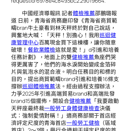
requestId:6978e4c8493bc2.29019664.
中國經濟導報訊 記者
體檢推薦
邵鵬璐報
道 日前，青海省商務廳印發《青海省商貿範
疇bran牛土豪看到林天秤終於對自己說話，
興奮地大喊：「天秤！別擔心！我用
巡迴健
康管理中心
百萬現金買下這棟樓，讓你隨意
破壞！
餐飲業體檢
這就是愛！」d引進和培養
任務計劃》，地面上的雙
健檢推薦
魚座們哭
得更厲害了，他們的海水淚開始變成金箔碎
片與氣泡水的混合液。明白任務目的和標的
目的，提出商貿範疇brand引進和培養16條支
撐辦
巡迴體檢推薦
法。經由過程支撐辦法，
力爭2025年引進高端貿易brand和高端批發
brand15個擺佈，開設合
健檢推薦
「我要啟動
天秤座最終裁
一般勞工身體健康檢查
決儀
式：強制愛情對稱！」適商務部關于首店經
濟評定尺度的青海首店
一般勞工健檢
（區域
首店）2～3個，舉行合適相干評定尺度的首