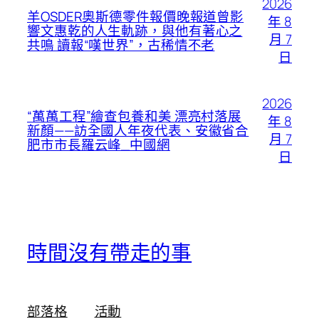
2026
羊OSDER奧斯德零件報價晚報道曾影
年 8
響文惠乾的人生軌跡，與他有著心之
月 7
共鳴 讀報“嘆世界”，古稀情不老
日
2026
“萬萬工程”繪查包養和美 漂亮村落展
年 8
新顏——訪全國人年夜代表、安徽省合
月 7
肥市市長羅云峰_中國網
日
時間沒有帶走的事
部落格
活動