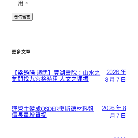
用。
更多文章
2026 年
【梁艷陽 趙武】豐湖書院：山水之
氣開找九宮格時租 人文之運振
8 月 7 日
2026 年 8
運營主體成OSDER奧斯德材料報
價長量增質提
月 7 日