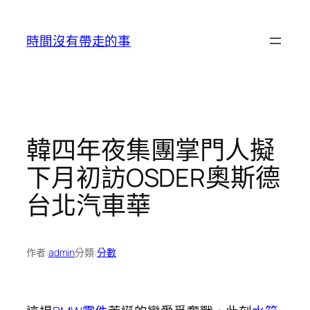
跳
至
時間沒有帶走的事
主
要
內
容
韓四年夜集團掌門人擬
下月初訪OSDER奧斯德
台北汽車華
作者:
admin
分類:
分數