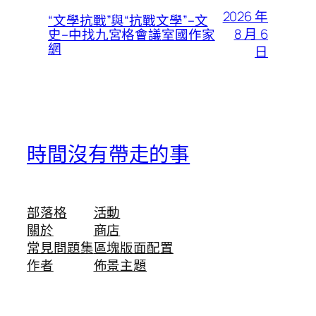
2026 年
“文學抗戰”與“抗戰文學”–文
8 月 6
史–中找九宮格會議室國作家
網
日
時間沒有帶走的事
部落格
活動
關於
商店
常見問題集
區塊版面配置
作者
佈景主題