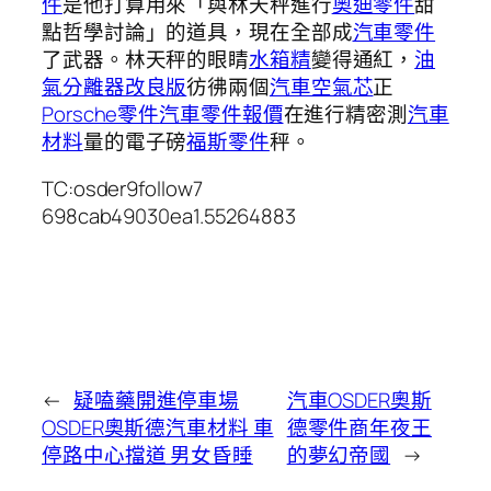
件
是他打算用來「與林天秤進行
奧迪零件
甜
點哲學討論」的道具，現在全部成
汽車零件
了武器。林天秤的眼睛
水箱精
變得通紅，
油
氣分離器改良版
彷彿兩個
汽車空氣芯
正
Porsche零件
汽車零件報價
在進行精密測
汽車
材料
量的電子磅
福斯零件
秤。
TC:osder9follow7
698cab49030ea1.55264883
←
疑嗑藥開進停車場
汽車OSDER奧斯
OSDER奧斯德汽車材料 車
德零件商年夜王
停路中心擋道 男女昏睡
的夢幻帝國
→