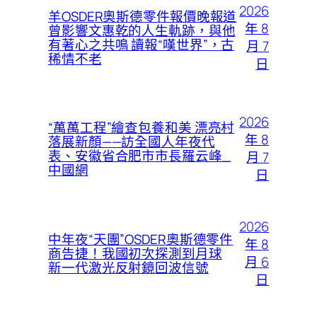
2026
羊OSDER奧斯德零件報價晚報道
年 8
曾影響文惠乾的人生軌跡，與他
有著心之共鳴 讀報“嘆世界”，古
月 7
稀情不老
日
2026
“萬萬工程”繪查包養和美 漂亮村
年 8
落展新顏——訪全國人年夜代
表、安徽省合肥市市長羅云峰_
月 7
中國網
日
2026
中年夜“天團”OSDER奧斯德零件
年 8
商告捷！我國初次探測到月球
月 6
新一代激光反射鏡回波信號
日