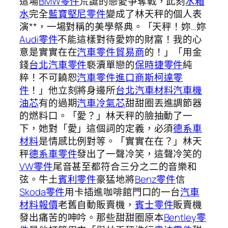
這場
BMW零件
荒誕的戀愛爭奪戰，此刻
水箱
水
完全
藍寶堅尼零件
變成了林天秤的個人表
演**，一場對稱的美學祭典。「天秤！妳…妳
Audi零件
不能這樣對待愛妳的財富！我的心
意是實實在在
汽車零件貿易商
的！」「用金
錢
台北汽車零件
褻瀆單戀的
保時捷零件
純
粹！不可饒恕
汽車零件進口商
斯柯達零
件
！」他立刻將身邊所
台北汽車材料
汽車機
油芯
有的過期
汽車冷氣芯
甜甜圈丟進調節器
的燃料口。「愛？」林天秤的臉抽動了一
下，她對「愛」這個詞的定義，必須
德系車
材料
是情感比例對等。「實實在在？」林天
秤
德系車零件
發出了一聲冷笑，這聲冷笑的
VW零件
尾音甚至都符合三分之二的音樂和
弦。牛土
賓利零件
豪猛地將
Benz零件
信
Skoda零件
用卡插進咖啡館門口的一台
汽車
材料報價
老舊自動販賣機，
賓士零件
販賣機
發出痛苦的呻吟。那些甜甜圈原本
Bentley零