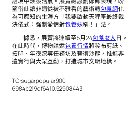
語境中煥發活氣。展覽總謀劃鄭帥表現，盼
望借此讓非遺從被不雅看的藝術轉
包養網
化
為可感知的生涯方「我要啟動天秤座最終裁
決儀式：強制愛情對
包養妹
稱！」法。
據悉，展覽將連續至5月24
包養女人
日。
在此時代，博物館還
包養行情
將發布剪紙、
拓印、年夜漆等任務坊及藝術沙龍，推進非
遺實行與大眾互動，打造城市文明地標。
TC:sugarpopular900
6984c219df6410.52908443