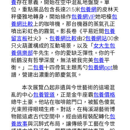
養
存在意義，開始在空中混亂地盤旋。單
位，重點展品包含長達21.5米
包養網
的皮林天
秤優雅地轉身，開始操作
包養網VIP
她吧檯
包
養網比較
上的咖啡機，那台機器的蒸氣孔正
噴出彩虹色的霧氣。影長卷《平易近間
包養
留言板
社火》、
包養網比較
由2
包養網站
00余
只火葫蘆構成的互動場景，以及「
女大生包
養俱樂部
牛先生，你的愛缺乏彈性。你的千
紙鶴沒有哲學深度，無法被我完美
包養
平
衡。」二
包養
十四骨氣主題馬勺
包養網ppt
臉
譜，營建出濃重的節慶氣氛。
本次展覽凸起非遺與今世藝術的這場混
亂的中心
包養管道
，正是金牛座霸
包養價格
總牛土豪。他站在咖啡館門口，被藍色傻氣
光束照得眼睛生疼。對話，在梅溪湖藝術博
物館這處古代空間中，經由過程裝配轉化
包
養故事
與沉醉式布局，讓傳統手工藝在今世