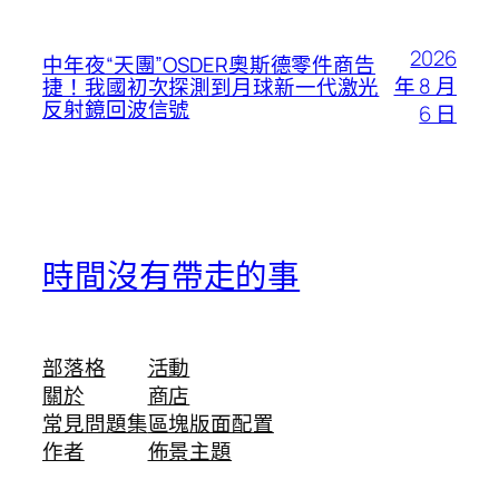
2026
中年夜“天團”OSDER奧斯德零件商告
年 8 月
捷！我國初次探測到月球新一代激光
反射鏡回波信號
6 日
時間沒有帶走的事
部落格
活動
關於
商店
常見問題集
區塊版面配置
作者
佈景主題