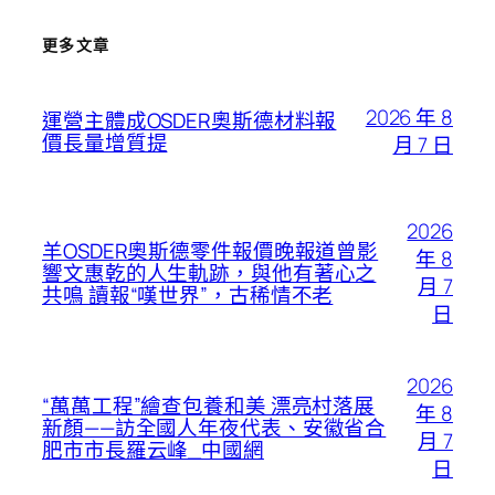
更多文章
2026 年 8
運營主體成OSDER奧斯德材料報
價長量增質提
月 7 日
2026
羊OSDER奧斯德零件報價晚報道曾影
年 8
響文惠乾的人生軌跡，與他有著心之
月 7
共鳴 讀報“嘆世界”，古稀情不老
日
2026
“萬萬工程”繪查包養和美 漂亮村落展
年 8
新顏——訪全國人年夜代表、安徽省合
月 7
肥市市長羅云峰_中國網
日