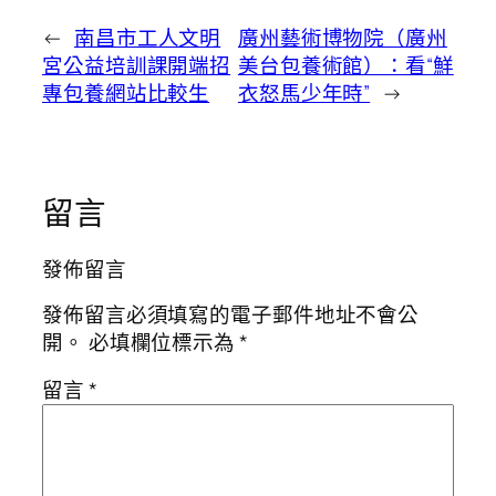
←
南昌市工人文明
廣州藝術博物院（廣州
宮公益培訓課開端招
美台包養術館）：看“鮮
專包養網站比較生
衣怒馬少年時”
→
留言
發佈留言
發佈留言必須填寫的電子郵件地址不會公
開。
必填欄位標示為
*
留言
*