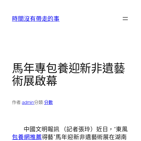
跳
至
時間沒有帶走的事
主
要
內
容
馬年專包養迎新非遺藝
術展啟幕
作者:
admin
分類:
分數
中國文明報訊 （記者張玲）近日，“東風
包養網推薦
得藝”馬年迎新非遺藝術展在湖南