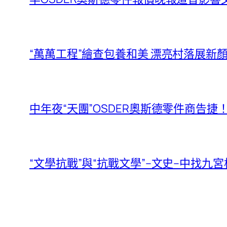
“萬萬工程”繪查包養和美 漂亮村落展
中年夜“天團”OSDER奧斯德零件商告
“文學抗戰”與“抗戰文學”–文史–中找九