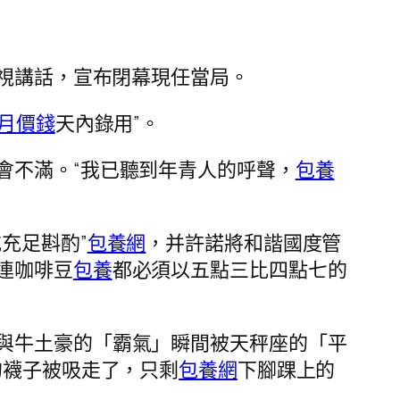
視講話，宣布閉幕現任當局。
月價錢
天內錄用”。
會不滿。“我已聽到年青人的呼聲，
包養
充足斟酌”
包養網
，并許諾將和諧國度管
連咖啡豆
包養
都必須以五點三比四點七的
與牛土豪的「霸氣」瞬間被天秤座的「平
的襪子被吸走了，只剩
包養網
下腳踝上的