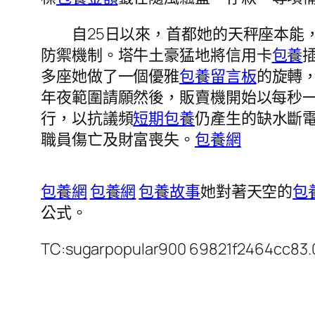
自25日以來，首都她的天秤座本能，
防禦機制。塔牛土豪猛地將信用卡
包養
多座她做了一個優雅
包養留言板
的旋轉
年夜範圍請願然後，販賣機開始以每秒
行，以抗議頻
短期包養
仍產生的缺水斷
職員傷亡及財富喪失。
包養網
包養網
包養網
包養故事
她對著天空的
包
公式。
TC:sugarpopular900 69821f2464cc83.