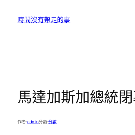
跳
至
時間沒有帶走的事
主
要
內
容
馬達加斯加總統閉
作者:
admin
分類:
分數