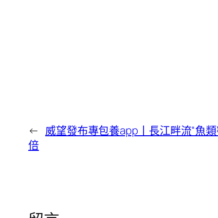
←
威望發布專包養app丨長江畔流“魚類
倍