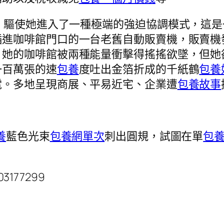
驅使她進入了一種極端的強迫協調模式，這是
插進咖啡館門口的一台老舊自動販賣機，販賣機
，她的咖啡館被兩種能量衝擊得搖搖欲墜，但她
一百萬張的速
包養
度吐出金箔折成的千紙鶴
包養
電。多地呈現商展、平易近宅、企業遭
包養故事
養
藍色光束
包養網單次
刺出圓規，試圖在單
包
03177299