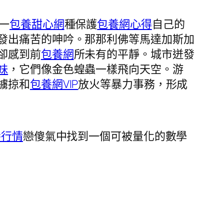
一
包養甜心網
種保護
包養網心得
自己的
發出痛苦的呻吟。那那利佛等馬達加斯加
卻感到前
包養網
所未有的平靜。城市迸發
妹
，它們像金色蝗蟲一樣飛向天空。游
擄掠和
包養網VIP
放火等暴力事務，形成
養行情
戀傻氣中找到一個可被量化的數學