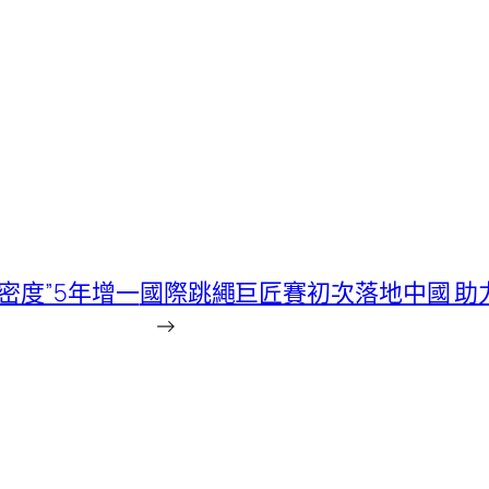
密度”5年增一
國際跳繩巨匠賽初次落地中國 
→