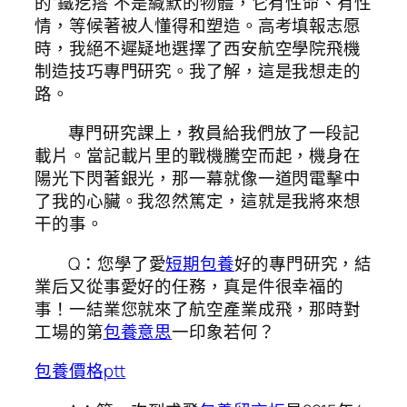
的“鐵疙瘩”不是緘默的物體，它有性命、有性
情，等候著被人懂得和塑造。高考填報志愿
時，我絕不遲疑地選擇了西安航空學院飛機
制造技巧專門研究。我了解，這是我想走的
路。
專門研究課上，教員給我們放了一段記
載片。當記載片里的戰機騰空而起，機身在
陽光下閃著銀光，那一幕就像一道閃電擊中
了我的心臟。我忽然篤定，這就是我將來想
干的事。
Q：您學了愛
短期包養
好的專門研究，結
業后又從事愛好的任務，真是件很幸福的
事！一結業您就來了航空產業成飛，那時對
工場的第
包養意思
一印象若何？
包養價格ptt