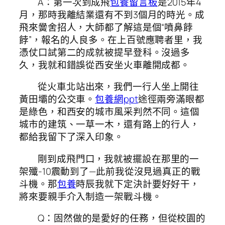
A：第一次到成飛
包養留言板
是2015年4
月，那時我離結業還有不到3個月的時光。成
飛來黌舍招人，大師都了解這是個“噴鼻餑
餑”，報名的人良多。在上百號應聘者里，我
憑仗口試第二的成就被提早登科。沒過多
久，我就和錯誤從西安坐火車離開成都。
從火車北站出來，我們一行人坐上開往
黃田壩的公交車。
包養網ppt
途徑兩旁滿眼都
是綠色，和西安的城市風采判然不同。這個
城市的建筑、一草一木，還有路上的行人，
都給我留下了深入印象。
剛到成飛門口，我就被擺設在那里的一
架殲-10震動到了—此前我從沒見過真正的戰
斗機。那
包養
時辰我就下定決計要好好干，
將來要親手介入制造一架戰斗機。
Q：固然做的是愛好的任務，但從校園的