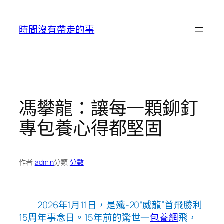
跳
至
時間沒有帶走的事
主
要
內
容
馮攀龍：讓每一顆鉚釘
專包養心得都堅固
作者:
admin
分類:
分數
2026年1月11日，是殲-20“威龍”首飛勝利
15周年事念日。15年前的驚世一
包養網
飛，