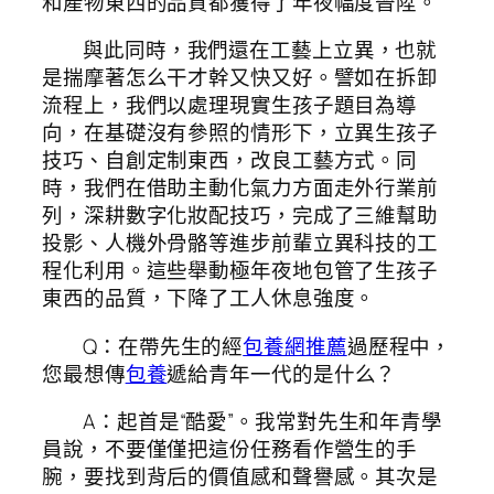
和產物東西的品質都獲得了年夜幅度晉陞。
與此同時，我們還在工藝上立異，也就
是揣摩著怎么干才幹又快又好。譬如在拆卸
流程上，我們以處理現實生孩子題目為導
向，在基礎沒有參照的情形下，立異生孩子
技巧、自創定制東西，改良工藝方式。同
時，我們在借助主動化氣力方面走外行業前
列，深耕數字化妝配技巧，完成了三維幫助
投影、人機外骨骼等進步前輩立異科技的工
程化利用。這些舉動極年夜地包管了生孩子
東西的品質，下降了工人休息強度。
Q：在帶先生的經
包養網推薦
過歷程中，
您最想傳
包養
遞給青年一代的是什么？
A：起首是“酷愛”。我常對先生和年青學
員說，不要僅僅把這份任務看作營生的手
腕，要找到背后的價值感和聲譽感。其次是