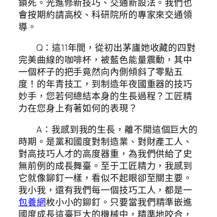
鎖死。光進修新技巧、交通新設法。我們也
會按期約請高校、科研院所的專家來交通領
導。
Q：這11年間，從初出茅廬她收藏的四對
完美曲線的咖啡杯，被藍色能量震動，其中
一個杯子的把手竟然向內側傾斜了零點五
度！的年青技工，到制造年夜國重器的技巧
妙手，您若何總結本身的生長過程？工匠精
力在您身上有著如何的表現？
A：我感到我的生長，離不開這個巨大的
時期。是黨和國度對制造業、對財產工人、
對高技巧人才的高度器重，為我們供給了史
無前例的成長舞臺。至于工匠精力，我感到
它就像鉚釘一樣，看似不起眼卻至關主要。
我小我，還有我們每一個技巧工人，都是一
包養網
枚小小的鉚釘。只要當我們精準嵌進
國度成長這臺巨大的機械中，精準地咬合，