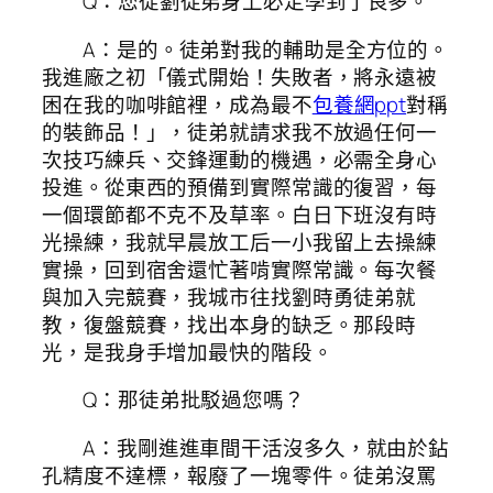
Q：您從劉徒弟身上必定學到了良多。
A：是的。徒弟對我的輔助是全方位的。
我進廠之初「儀式開始！失敗者，將永遠被
困在我的咖啡館裡，成為最不
包養網ppt
對稱
的裝飾品！」，徒弟就請求我不放過任何一
次技巧練兵、交鋒運動的機遇，必需全身心
投進。從東西的預備到實際常識的復習，每
一個環節都不克不及草率。白日下班沒有時
光操練，我就早晨放工后一小我留上去操練
實操，回到宿舍還忙著啃實際常識。每次餐
與加入完競賽，我城市往找劉時勇徒弟就
教，復盤競賽，找出本身的缺乏。那段時
光，是我身手增加最快的階段。
Q：那徒弟批駁過您嗎？
A：我剛進進車間干活沒多久，就由於鉆
孔精度不達標，報廢了一塊零件。徒弟沒罵