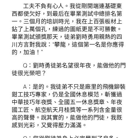
工夫不負有心人。我從剛開端連基礎東
西都使欠好，到最后在畢業測試中總排名第
一。三個月的培訓時光，我在上百張板材上
鉆了上萬個孔，練過的圖紙更是不可勝數。
畢業測試頒獎那天，徒弟劉時勇用親熱的四
川方言對我說：“攀龍，這個第一名是你應得
的，加油！”
Q：劉時勇徒弟名望很年夜，能做他的門
徒很光榮吧？
A：是的。我徒弟不只是廠里的飛機鉚裝
鉗工技巧專家，仍是全國休息模范，斬獲過
中華技巧年夜獎、全國五一休息獎章、年夜
國工匠、航空航天月桂獎等一系列含金量很
高的聲譽。說其實的，能做他的門徒，我既
感到光彩，又覺得壓力滿滿。