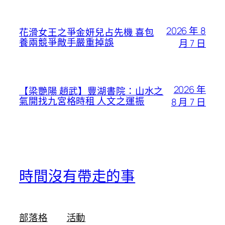
2026 年 8
花滑女王之爭金妍兒占先機 喜包
養兩競爭敵手嚴重掉誤
月 7 日
2026 年
【梁艷陽 趙武】豐湖書院：山水之
氣開找九宮格時租 人文之運振
8 月 7 日
時間沒有帶走的事
部落格
活動