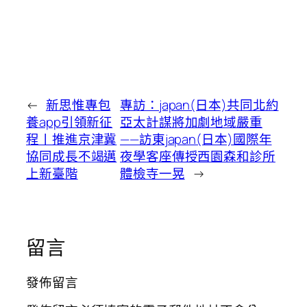
←
新思惟專包
專訪：japan(日本)共同北約
養app引領新征
亞太計謀將加劇地域嚴重
程丨推進京津冀
——訪東japan(日本)國際年
協同成長不竭邁
夜學客座傳授西園森和診所
上新臺階
體檢寺一晃
→
留言
發佈留言