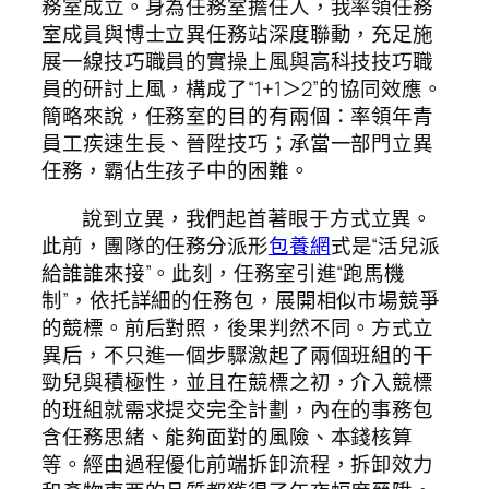
務室成立。身為任務室擔任人，我率領任務
室成員與博士立異任務站深度聯動，充足施
展一線技巧職員的實操上風與高科技技巧職
員的研討上風，構成了“1+1＞2”的協同效應。
簡略來說，任務室的目的有兩個：率領年青
員工疾速生長、晉陞技巧；承當一部門立異
任務，霸佔生孩子中的困難。
說到立異，我們起首著眼于方式立異。
此前，團隊的任務分派形
包養網
式是“活兒派
給誰誰來接”。此刻，任務室引進“跑馬機
制”，依托詳細的任務包，展開相似市場競爭
的競標。前后對照，後果判然不同。方式立
異后，不只進一個步驟激起了兩個班組的干
勁兒與積極性，並且在競標之初，介入競標
的班組就需求提交完全計劃，內在的事務包
含任務思緒、能夠面對的風險、本錢核算
等。經由過程優化前端拆卸流程，拆卸效力