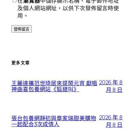
在
瀏覽器
中儲存顯示名稱、電子郵件地址
及個人網站網址，以供下次發佈留言時使
用。
更多文章
2026 年 8
王麗達攜范世琦居來提鬧元宵 獻唱
神曲喜包養網站《狐貍叫》
月 8 日
2026 年 8
張台包養網靜初與章家瑞甜美購物
一起配合3次成情人
月 8 日