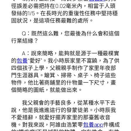
徑誤差必需把持在0.02毫米內，相當于人頭
發絲的1/5。在長時光的重復性任務中堅持穩
固狀況，是這項任務最難的處所。
Q：既然這么難，您最後為什么會和這個
行業結緣？
A：說來簡略，能夠就是源于一種最樸實
的
包養
“愛好”。我小時辰家里不富饒，為了供
四個孩子上學，父親親手制作了家里年夜部
門生涯器具。簸箕、掃帚、桌子、椅子這些
物件，他比著商舖里的什物量一下尺寸，畫
個簡略的圖紙，就能做出來。
我父親會的手藝良多，從某種水平下去
說，他是我進進這行的發蒙徒弟。小時辰我
不愛措辭，就愛好擺弄家里的那臺舊收音
機。對我來說，阿誰由浩繁零
包養app
件構成