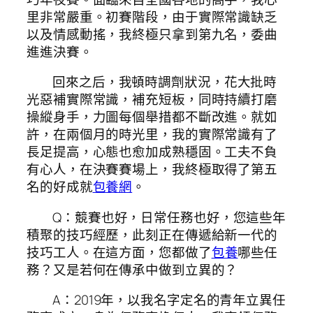
里非常嚴重。初賽階段，由于實際常識缺乏
以及情感動搖，我終極只拿到第九名，委曲
進進決賽。
回來之后，我頓時調劑狀況，花大批時
光惡補實際常識，補充短板，同時持續打磨
操縱身手，力圖每個舉措都不斷改進。就如
許，在兩個月的時光里，我的實際常識有了
長足提高，心態也愈加成熟穩固。工夫不負
有心人，在決賽賽場上，我終極取得了第五
名的好成就
包養網
。
Q：競賽也好，日常任務也好，您這些年
積聚的技巧經歷，此刻正在傳遞給新一代的
技巧工人。在這方面，您都做了
包養
哪些任
務？又是若何在傳承中做到立異的？
A：2019年，以我名字定名的青年立異任