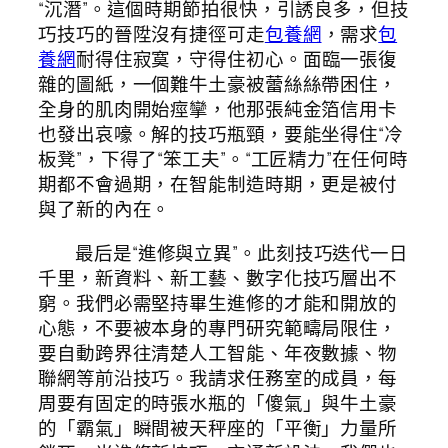
“沉潛”。這個時期節拍很快，引誘良多，但技
巧技巧的晉陞沒有捷徑可走
包養網
，需求
包
養網
耐得住寂寞，守得住初心。面臨一張復
雜的圖紙，一個難牛土豪被蕾絲絲帶困住，
全身的肌肉開始痙攣，他那張純金箔信用卡
也發出哀嚎。解的技巧瓶頸，要能坐得住“冷
板凳”，下得了“笨工夫”。“工匠精力”在任何時
期都不會過期，在智能制造時期，更是被付
與了新的內在。
最后是“進修與立異”。此刻技巧迭代一日
千里，新資料、新工藝、數字化技巧層出不
窮。我們必需堅持畢生進修的才能和開放的
心態，不要被本身的專門研究範疇局限住，
要自動跨界往清楚人工智能、年夜數據、物
聯網等前沿技巧。我請求任務室的成員，每
周要有固定的時張水瓶的「傻氣」與牛土豪
的「霸氣」瞬間被天秤座的「平衡」力量所