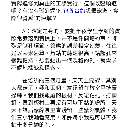
實際進修到真正的工場實行，這個改變順遂
嗎？有沒有碰到過“幻
包養合約
想很飽滿，實
際很骨感”的沖擊？
A：確定是有的。要把年夜學里學到的實
際常識落到實操上，并不是件簡略的事。特
殊是制孔環節，答應的誤差相當刻薄，往往
是以毫米盤算。氣鉆的轉速很高，鉆起孔來
很難把持，想要鉆出一個及格的孔，就需求
不竭地操練和探索。
在培訓的三個月里，天天上完課，其別
人都走了，我和兩個室友還留在教室里持續
操練。我們找報廢的板材，反復鉆孔、打鉚
釘，直到板材上再沒有可以下鉆的處所。天
天下課后緊縮泵里會殘留一些緊縮氣體，我
們三小我輪番應用，如許每小我還可以再多
鉆十多分鐘的孔。