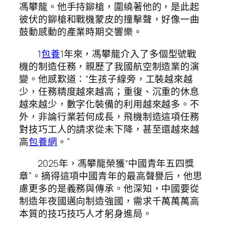
馮攀龍。他手持鉚槍，圍繞著他的，是此起
彼伏的鉚槍和戰機蒙皮的撞擊聲，好像一曲
鼓動感動的產業時期交響樂。
1
包養
1年來，馮攀龍介入了多個型號戰
機的制造任務，親歷了我國航空制造業的演
變。他感歎道：“生孩子線旁，工裝越來越
少，任務精度越來越高；重復、沉重的休息
越來越少，數字化裝備的利用越來越多。不
外，非論行業若何成長，飛機制造這項任務
對技巧工人的請求從未下降，甚至還越來越
高
包養網
。”
2025年，馮攀龍榮獲“中國青年五四獎
章”。摘得這項中國青年的最高聲譽后，他思
慮更多的是義務與傳承。他深知，中國要從
制造年夜國邁向制造強國，需求千萬萬萬高
本質的技巧技巧人才躬身進局。