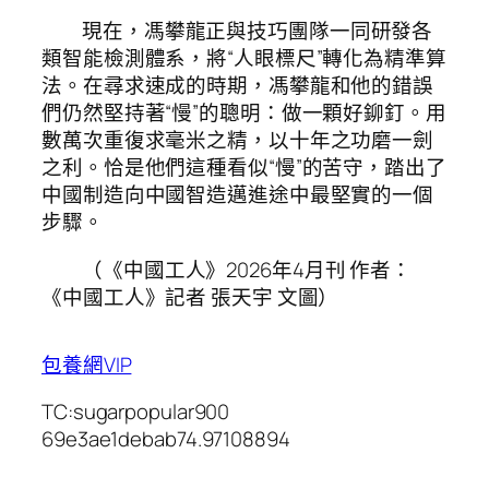
現在，馮攀龍正與技巧團隊一同研發各
類智能檢測體系，將“人眼標尺”轉化為精準算
法。在尋求速成的時期，馮攀龍和他的錯誤
們仍然堅持著“慢”的聰明：做一顆好鉚釘。用
數萬次重復求毫米之精，以十年之功磨一劍
之利。恰是他們這種看似“慢”的苦守，踏出了
中國制造向中國智造邁進途中最堅實的一個
步驟。
（《中國工人》2026年4月刊 作者：
《中國工人》記者 張天宇 文圖）
包養網VIP
TC:sugarpopular900
69e3ae1debab74.97108894