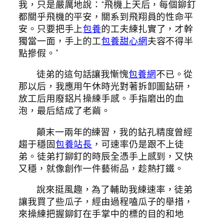
我，只是嚴厲地說：“飛機上天后，每個鉚釘
都關乎飛機的平安，關系到飛翔員的性命平
安。只要把手上
包養
的工夫練扎實了，才幹
獨當一面，手上的工
包養甜心網
夫容不得半
點摻假。”
徒弟的這句話讓我慚愧
包養網
不已。從
那以后，我應用午休時光對著拆卸圖鉆研，
放工后用廢鋁片操練手感。手指磨出的血
泡，最后結成了老繭。
顛末一兩年的練習，我的鉆孔精度曾經
趨于穩固
包養站長
，可速率仍是跟不上徒
弟。徒弟打鉚釘的時辰全憑手上感到，又快
又穩，就像創作一件藝術品，趁熱打鐵。
說來挺風趣，為了輔助我練速率，徒弟
讓我買了些瓜子，經由過程嗑瓜子的舉措，
來操練把握鉚釘在手掌中的標的目的和地