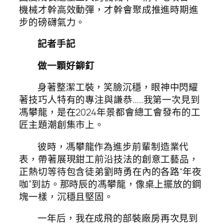
機械才幹高效動彈，才幹會聚成推進時期進
步的磅礴氣力。
記者手記
做一顆好鉚釘
身著整潔工裝，笑臉沉穩，眼神中閃耀
著技巧人特有的專注與謙恭……我第一次見到
馮攀龍，是在2024年景都會總工會發布的工
匠主題潮創集市上。
彼時，馮攀龍作為進步前輩制造業代
表，帶著展現鉗工前沿技法的創意工藝品，
正熱切等待包含徒弟劉時勇在內的各路“年夜
咖”到訪。那時辰的馮攀龍，像桌上擺放的鋼
塊一樣，沉穩且堅固。
一年后，我在成飛的部裝廠房再次見到