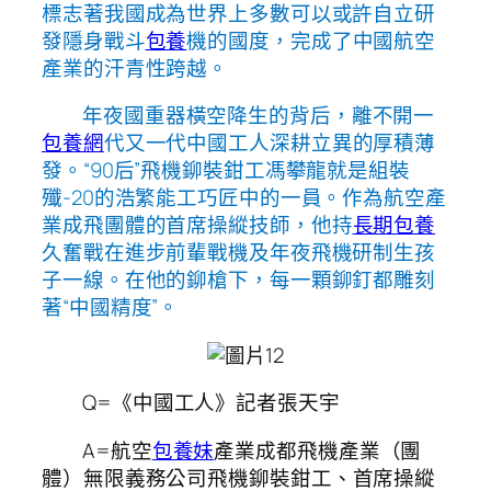
標志著我國成為世界上多數可以或許自立研
發隱身戰斗
包養
機的國度，完成了中國航空
產業的汗青性跨越。
年夜國重器橫空降生的背后，離不開一
包養網
代又一代中國工人深耕立異的厚積薄
發。“90后”飛機鉚裝鉗工馮攀龍就是組裝
殲-20的浩繁能工巧匠中的一員。作為航空產
業成飛團體的首席操縱技師，他持
長期包養
久奮戰在進步前輩戰機及年夜飛機研制生孩
子一線。在他的鉚槍下，每一顆鉚釘都雕刻
著“中國精度”。
Q=《中國工人》記者張天宇
A=航空
包養妹
產業成都飛機產業（團
體）無限義務公司飛機鉚裝鉗工、
首席操縱