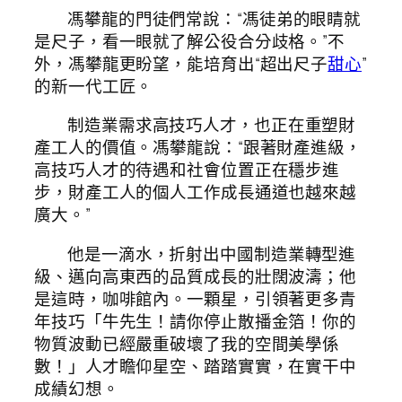
馮攀龍的門徒們常說：“馮徒弟的眼睛就
是尺子，看一眼就了解公役合分歧格。”不
外，馮攀龍更盼望，能培育出“超出尺子
甜心
”
的新一代工匠。
制造業需求高技巧人才，也正在重塑財
產工人的價值。馮攀龍說：“跟著財產進級，
高技巧人才的待遇和社會位置正在穩步進
步，財產工人的個人工作成長通道也越來越
廣大。”
他是一滴水，折射出中國制造業轉型進
級、邁向高東西的品質成長的壯闊波濤；他
是這時，咖啡館內。一顆星，引領著更多青
年技巧「牛先生！請你停止散播金箔！你的
物質波動已經嚴重破壞了我的空間美學係
數！」人才瞻仰星空、踏踏實實，在實干中
成績幻想。