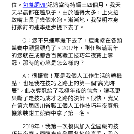
位。
包養網VIP
記適當時持續三四個月，我天
天早晨都在嗑瓜子，由於嗑得太多，上火招
致嘴上長了幾個水泡。漸漸地，我發明本身
打鉚釘的速率逐步提下去了。
Q：您不只速率提下去了，還開端在各類
競賽中顯露頭角了。2017年，剛任務滿兩年
的您就在成都會百萬職工技巧年夜賽上奪
冠，那時的心境是怎么樣的？
A：很振奮！那是我個人工作生活的轉機
點，也是我在技巧之路上的第一個“高光時
辰”。此次奪冠給了我極年夜的信念，讓我更
果斷了走技巧成才之路的決計。很快，我又
在第六屆四川省職工個人工作技巧年夜賽飛
機鉚裝鉗工競賽中拿了第一名。
2019年，我第一次餐與加入全國級的技
巧年夜賽。面臨來自全國各地的高手，我心