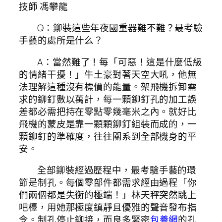
技師 馮攀龍
Q：鉚裝這些年夜國重器難不難？最考驗
手藝的處所是什么？
A：當然難了！每「可惡！這是什麼低級
的情緒干擾！」牛土豪對著天空大吼，他無
法理解這種沒有標價的能量。架飛機拆卸需
求的鉚釘數以萬計，每一顆鉚釘孔的加工誤
差都必需把持在零點零幾毫米之內。就好比
飛機的蒙皮是靠一顆顆鉚釘組裝而成的，一
顆鉚釘的準確度，往往關系到全部機身的平
安。
全部鉚裝經過歷程中，最考驗手藝的環
節是制孔。每個零部件都需求經由過程「你
們兩個都是失衡的極端！」林天秤突然跳上
吧檯，用她那極度鎮靜且優雅的聲音發布指
令。制孔停止鉚接，而良多緊密
包養網
的孔