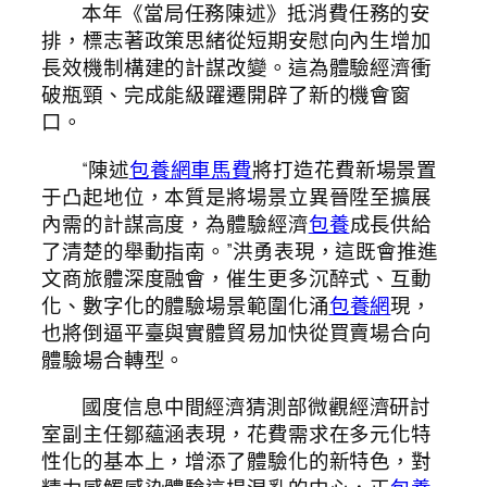
本年《當局任務陳述》抵消費任務的安
排，標志著政策思緒從短期安慰向內生增加
長效機制構建的計謀改變。這為體驗經濟衝
破瓶頸、完成能級躍遷開辟了新的機會窗
口。
“陳述
包養網車馬費
將打造花費新場景置
于凸起地位，本質是將場景立異晉陞至擴展
內需的計謀高度，為體驗經濟
包養
成長供給
了清楚的舉動指南。”洪勇表現，這既會推進
文商旅體深度融會，催生更多沉醉式、互動
化、數字化的體驗場景範圍化涌
包養網
現，
也將倒逼平臺與實體貿易加快從買賣場合向
體驗場合轉型。
國度信息中間經濟猜測部微觀經濟研討
室副主任鄒蘊涵表現，花費需求在多元化特
性化的基本上，增添了體驗化的新特色，對