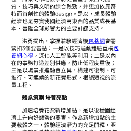
質、技巧與文明的綜合較勁，并更加依靠奇
特而首創性的體驗design。是以，成長體驗
經濟也是夯實我國經濟高東西的品質成長基
本、晉陞全球影響力的主要計謀支持。
洪勇提出，掌握體驗經濟機
包養網
會需
緊扣3個要害點：一是以技巧驅動體驗重構
包
養網心得
，深化人工智能等利用；二是以內
在的事務打造差別供應，防止低程度重復；
三是以場景推進融會立異，構建可復制、可
推行、可連續的新花費形式，根絕短視的流
量工程。
體系策劃 培養亮點
加速培養花費新增加點，是以後穩固經
濟上升向好態勢的要害。作為新增加點的主
要載體之一，體驗經濟潛力的充足開釋，亟