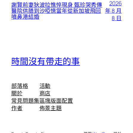
2026
謝賢前妻狄波拉憔悴現身 甄珍哭秀傳
年 8 月
醫院供膳到沙啞憶當年從新加坡飛回
噴鼻港結婚
8 日
時間沒有帶走的事
部落格
活動
關於
商店
常見問題集
區塊版面配置
作者
佈景主題