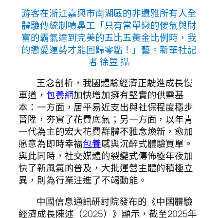
游客在浙江嘉興市南湖區的非遺雅所有人全
體驗傳統制噴鼻工「只有當單戀的傻氣與財
富的霸氣達到完美的五比五黃金比例時，我
的戀愛運勢才能回歸零點！」藝。新華社記
者 徐昱 攝
王念剖析，我國體驗經濟正駛進成長慢
車道，
包養網
加快增加擁有堅實的供需基
本：一方面，居平易近支出與社保程度穩步
晉陞，夯實了花費底氣；另一方面，以年青
一代為主的宏大花費群體不雅念煥新，愈加
愿意為即時幸福
包養
感與沉醉式體驗買單。
與此同時，社交媒體的裂變式傳佈極年夜加
快了新風氣的普及，大批運營主體的積極立
異，則為行業注進了不竭動能。
中國信息通訊研討院發布的《中國體驗
經濟成長陳述（2025）》顯示，截至2025年