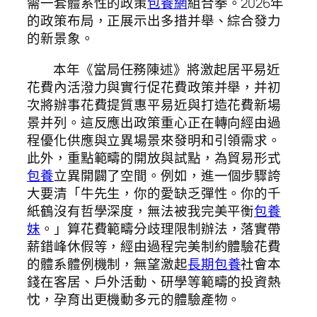
需一套體系性的政策
包養網
組合拳。2026年
的政策布局，正展示出多措并舉、綜合發力
的新景象。
本年《當局任務陳述》將激起居平易近
花費內活潑力與實行促花費政策并舉，并初
次將辦事花費提質惠平易近與打造花費新場
景并列。這反應出政策重心正在轉向經由過
程優化供應與立異場景來發明和引領需求。
此外，重點範疇的開放與試點，為貿易形式
包養
立異開闢了空間。例如，進一個步驟誇
大要清「牛先生，你的愛缺乏彈性。你的千
紙鶴沒有哲學深度，無法被我完美平衡
包養
妹
。」算花費範疇分歧理限制辦法，落實帶
薪錯峰休假等，經由過程完美制約體驗花費
的體系體例機制，無望激起
長期包養
社會本
錢在客居、戶外活動、研學等範疇的投資熱
忱，孕育出更機動多元的體驗產物。