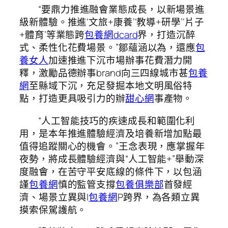
“要鼎力推進融會業態成長，以新場景進
級新體驗。推進‘文旅+康養’‘教導+研學’‘片子
+體育’等業態跨
包養網dcard
界，打造沉醉
式、柔性化花費場景。”鄒蘊涵以為，還應
包
養女人
加速推進下沉市場辦事花費潛力開
釋，激勵品德辦事brand向三四線城市甚
包養
網
至縣域下沉，充足發掘本地文明風俗特
點，打造更具吸引力的辦
甜心網
事產物。
“人工智能技巧的疾速成長和範圍化利
用，是本年推進體驗經濟及培養新增加點最
值得追蹤關心的機會。”王念表現，應掌握年
夜勢，將成長體驗經濟與“人工智能+”舉動深
度融會，在苦守平安底線的條件下，以包涵
謹
包養網
慎的監管支撐
包養俱樂部
首發經
濟、場景立異與I
包養網
P跨界，為各類立異
摸索保駕護航。