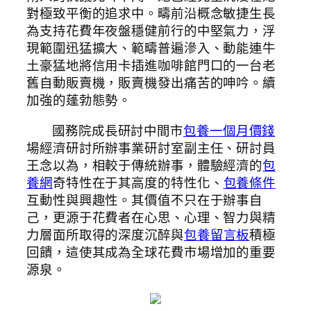
對極致平衡的追求中。疇前沿概念敏捷生長
為支持花費年夜盤穩健前行的中堅氣力，浮
現範圍迅猛擴大、範疇普遍滲入、動能連牛
土豪猛地將信用卡插進咖啡館門口的一台老
舊自動販賣機，販賣機發出痛苦的呻吟。續
加強的蓬勃態勢。
國務院成長研討中間市
包養一個月價錢
場經濟研討所辦事業研討室副主任、研討員
王念以為，相較于傳統辦事，體驗經濟的
包
養網
奇特性在于其高度的特性化、
包養條件
互動性與興趣性。其價值不只在于辦事自
己，更源于花費者在心思、心理、智力與精
力層面所取得的深度沉醉與
包養留言板
積極
回饋，這使其成為全球花費市場增加的重要
源泉。