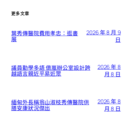
更多文章
2026 年 8 月 9
葉秀傳醫院費用孝忠：逛書
展
日
2026 年 8
議員勤學多語 億嵐辦公室設計跨
越語言親近平易近眾
月 8 日
2026 年 8
緬甸外長稱翁山淑枝秀傳醫院供
膳安康狀況傑出
月 8 日