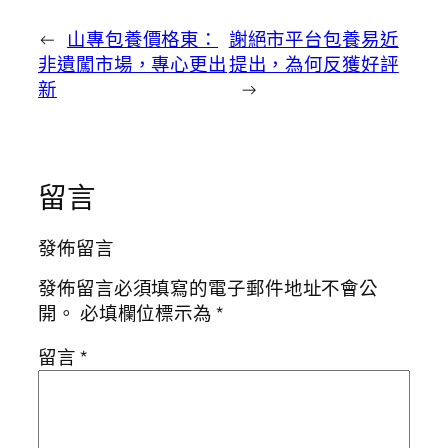
←
山專包養價格東：
謝絕市平台包養易近
非遺闖市場，專心更出
提出，為何反獲好評
新
→
留言
發佈留言
發佈留言必須填寫的電子郵件地址不會公
開。
必填欄位標示為
*
留言
*