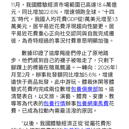
11月，我國體驗經濟市場範圍已高達18.4萬億
元，同比增加22.6%，增速領跑全球。“十四
五”時代，我國人均花費GDP從1萬美元增至1.3
萬美元，居平易近花費浮現趨向性變更。居
平易近花費重心正向社交認同與自我完成遷
徙，為奇特經過的事況付費意愿明顯加強。
數據印證了這摩羯座們停止了原地踏
步，他們感到自己的襪子被吸走了，只剩下
腳踝上的標籤在隨風飄盪。一轉向：2026年1
月至2月，辦事批發額同比增加5.6%，增速
遠快于商品批發，此中游玩、體裁休閑等體
驗式花費均完成兩位數增
包養俱樂部
加。這
清楚表白，以文旅、演藝、體育、安康、教
導等為代表的
包養行情
辦事
包養網車馬費
花
費，已成為拉動內需最活潑的原因。
“以後，我國體驗經濟正從‘從屬花費形