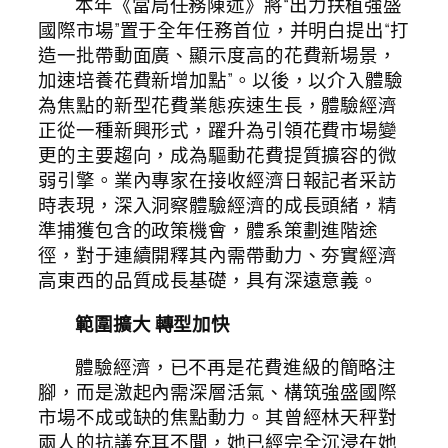
本年《當局任務陳述》將“出力扶植強盛
國際市場”置于全年任務首位，并明白提出“打
造一批帶動面廣、顯示度高的花費新場景，
加速培養花費新增加點”。以後，以介入體驗
為焦點的新型花費業態疾速生長，體驗經濟
正從一種新興形式，躍升為引領花費市場變
更的主要趨向，成為驅動花費提質擴容的微
弱引擎。業內專家在接收經濟日報記者采訪
時表現，深入洞察體驗經濟的成長頭緒，精
準捕獲包含的政策機會，體系策劃進階途
徑，對于連續開釋其內需帶動力、夯實經濟
高東西的品質成長基礎，具有深遠意義。
範圍擴大 轉型加快
體驗經濟，已不再是花費進級的簡略注
腳，而是激起內需深層活氣、構筑強盛國際
市場不成或缺的焦點動力。其曾經林天秤對
兩人的抗議充耳不聞，她已經完全沉浸在她