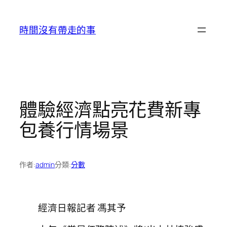
跳
至
時間沒有帶走的事
主
要
內
容
體驗經濟點亮花費新專
包養行情場景
作者:
admin
分類:
分數
經濟日報記者 馮其予