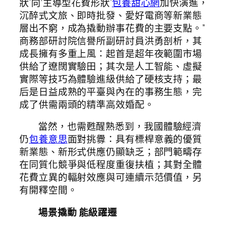
狀’向‘主導型花費形狀’
包養甜心網
加快演進，
沉醉式文旅、即時批發、愛好電商等新業態
層出不窮，成為撬動辦事花費的主要支點。”
商務部研討院信譽所副研討員洪勇剖析，其
成長擁有多重上風：起首是超年夜範圍市場
供給了遼闊實驗田；其次是人工智能、虛擬
實際等技巧為體驗進級供給了硬核支持；最
后是日益成熟的平臺與內在的事務生態，完
成了供需兩頭的精準高效婚配。
當然，也需甦醒熟悉到，我國體驗經濟
仍
包養意思
面對挑釁：具有標桿意義的優質
新業態、新形式供應仍顯缺乏；部門範疇存
在同質化競爭與低程度重復扶植；其對全體
花費立異的輻射效應與可連續示范價值，另
有開釋空間。
場景撬動 能級躍遷