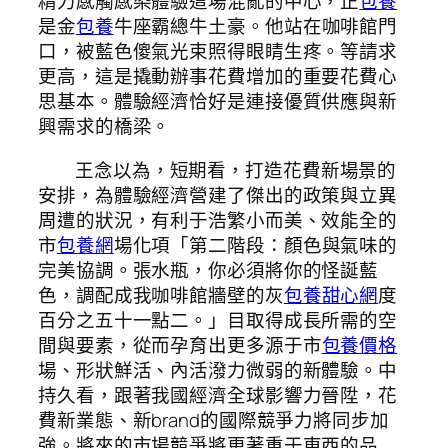
精力感觸感染體驗這場混亂的中心，正
包養
是金
包養
牛座霸總牛土豪。他站在咖啡館門
口，被藍色傻氣光束照得眼睛生疼。等請求
更高，這是撬動辦事花費增加的重要花費心
思基本。體驗經濟恰好是連接優質供應與新
興需求的橋梁。
王念以為，短期看，打造花費新場景的
安排，為體驗經濟營建了傑出的政策與立異
周遭的狀況，有利于浩繁小而美、效能全的
市
包養網
場化項「第二階段：顏色與氣味的
完美協調。張水瓶，你必須將你的怪誕藍
色，調配成我咖啡館牆壁的灰
包養甜心網
度
百分之五十一點二。」目取得成長所需的空
間與要素，從而孕育出更多源于市
包養價格
場、形狀鮮活、內活潑力微弱的新體驗。中
持久看，跟著我國經濟全球影響力晉陞，花
費新業態、新brand的國際競爭力將同步加
強。將來的市場競爭將更著重于東西的品