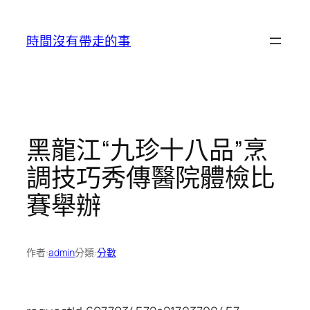
跳
至
時間沒有帶走的事
主
要
內
容
黑龍江“九珍十八品”烹
調技巧秀傳醫院體檢比
賽舉辦
作者:
admin
分類:
分數