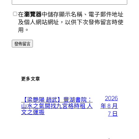
在
瀏覽器
中儲存顯示名稱、電子郵件地址
及個人網站網址，以供下次發佈留言時使
用。
更多文章
2026
【梁艷陽 趙武】豐湖書院：
年 8 月
山水之氣開找九宮格時租 人
文之運振
7 日