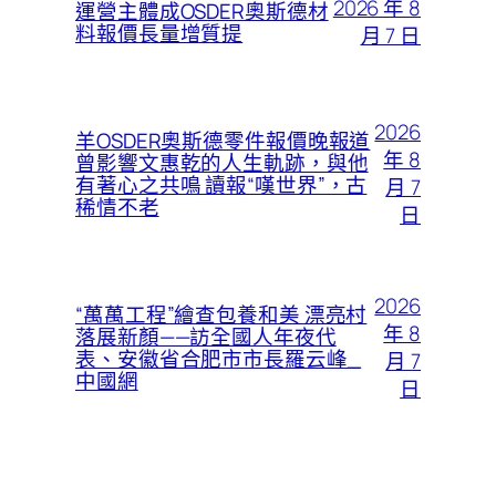
2026 年 8
運營主體成OSDER奧斯德材
料報價長量增質提
月 7 日
2026
羊OSDER奧斯德零件報價晚報道
年 8
曾影響文惠乾的人生軌跡，與他
有著心之共鳴 讀報“嘆世界”，古
月 7
稀情不老
日
2026
“萬萬工程”繪查包養和美 漂亮村
年 8
落展新顏——訪全國人年夜代
表、安徽省合肥市市長羅云峰_
月 7
中國網
日