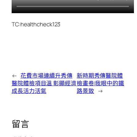
TC:healthcheck123
←
花費市場連續升秀傳
新時期秀傳醫院體
醫院體檢項目溫 彰顯經濟
檢畫卷|我眼中的鐵
成長活力活氣
路景致
→
留言