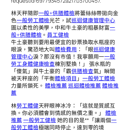
requestId:6977934572a217.03700457.
林天秤隨即
一般+供膳體檢
將蕾絲絲帶拋向金
色
一般勞工體檢
光芒，試
巡迴健康管理中心
圖以柔性的美學，中和牛土豪的粗暴財富
一
般+供膳體檢
。
員工健檢
牛土豪聽到要用最便宜的鈔票換取水瓶座的
眼淚，驚恐地大叫
體檢費用
：「眼
巡迴健康
管理中心
淚？那沒有市值！我寧願用一
一般
勞工身體健康檢查
棟別墅換！」 張水瓶的
「傻氣」與牛土豪的「霸
供膳檢查
氣」瞬間
被天秤座的「平衡
體檢項目
」
一般勞工體檢
力量所鎖死。
體檢推薦
巡迴體檢推薦
體檢推
薦
林
勞工體健
天秤眼神冰冷：「這就是質感互
換。你必須體會到情感的無價之重。」
體檢
推薦
一般勞工健檢
她的目的是**「讓兩個
一
般勞工體檢
極端同時停止，達到零的境