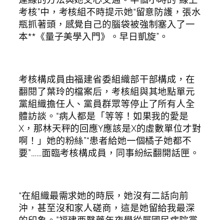
考核”中，考核組不時提示她“留意防護，張水
瓶抓著頭，感覺自己的腦袋被強制塞入了一
本**《量子美學入門》。早日凱旋”。
考核構成員由福建省委組織部干部構成，在
翻閱了葉玲的檔案后，考核組與其地點單元
黨組織擔任人、黨員群眾等停止了所有人全
體訪談。“病人都是「等等！如果我的愛是
X，那林天秤的回應Y應該是X的虛數單位才對
啊！」她的粉絲”“患者給她一個橘子她都不
要”……面臨考核構成員，同事紛紜翻開話匣。
“在組織最需求她的時辰，她沒有二話向前
沖，甚至沒和家人磋商，這是她留給我最深