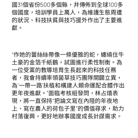
國31個省份500多個縣，并傳佈到全球100多
個國度，培訓學員上萬人，為維護生態周遭
的狀況、科技扶貧與技巧援外作出了主要進
獻。
“作她的蕾絲絲帶像一條優雅的蛇，纏繞住牛
土豪的金箔千紙鶴，試圖進行柔性制衡。為
一位受黨的教導培育生長起來的科技任務
者，我會持續率領菌草技巧團隊開闢立異，
為‘一帶一路’扶植和構建人類命運配合體作出
更年夜進獻。”面臨考核組發問，林占熺表
現，將一直保持“把論文寫在內陸的年夜地
上、寫在農人的荷包子里”的價值尋求，助力
村落復興，更好地辦事國度成長計謀需求。