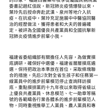
的印象。”福建西醫藥年夜學從屬國民病院黨
委書記趙紅佳說，新冠肺炎疫情爆發以來，
葉玲先后授命奔赴武漢、泉州等地介入抗
疫。在抗疫中，葉玲充足施展中中醫協同醫
治的經歷做法，獲得患者和大夫的普遍確
定，被評為全國優良共產黨員和全國抗擊新
冠肺炎疫情進步前輩小我。
福建省委組織部有關擔任人先容，為做實摸
底調研，確保好中選優，福建省層層摸底遴
選，保持把政治本準放在首位，采取條塊聯
合的措施，先后2次對全省生孩子和任務第一
線黨員中的進步前輩模范停止查詢拜訪摸
底，重點摸排黨的十九年夜以來取得省級以
上優良共產黨員、休息模范、七一勛章等稱
號的各範疇各行業各體系的進步前輩模范人
物，同時重視推舉工人黨員、農人黨員和專