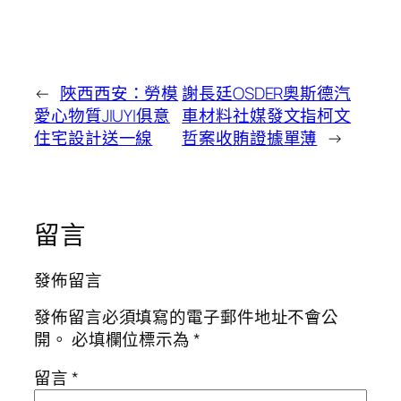
←
陜西西安：勞模
謝長廷OSDER奧斯德汽
愛心物質JIUYI俱意
車材料社媒發文指柯文
住宅設計送一線
哲案收賄證據單薄
→
留言
發佈留言
發佈留言必須填寫的電子郵件地址不會公
開。
必填欄位標示為
*
留言
*