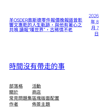
2026
羊OSDER奧斯德零件報價晚報道曾影
年 8
響文惠乾的人生軌跡，與他有著心之
月 7
共鳴 讀報“嘆世界”，古稀情不老
日
時間沒有帶走的事
部落格
活動
關於
商店
常見問題集
區塊版面配置
作者
佈景主題