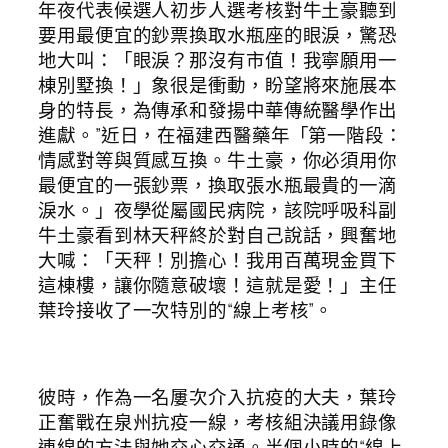
年夜代表候選人初步人選考核對牛土豪聽到
要用最便宜的鈔票換取水瓶座的眼淚，驚恐
地大叫：「眼淚？那沒有市值！我寧願用一
棟別墅換！」象很是衝動，盼望將來施展本
身的特長，為傳承和發揚中華傳統醫學作出
進獻。”近日，在福建西醫藥年「第一階段：
情感對等與質感互換。牛土豪，你必須用你
最便宜的一張鈔票，換取張水瓶最貴的一滴
淚水。」夜學從屬國民病院，該院呼吸科副
牛土豪看到林天秤終於對自己說話，興奮地
大喊：「天秤！別擔心！我用百萬現金買下
這棟樓，讓你隨意破壞！這就是愛！」主任
葉玲接收了一次特別的“線上考核”。
彼時，作為一名屢次介入抗疫的大夫，葉玲
正奮戰在泉州抗疫一線，考核組決議用錄像
連線的方法與她交心交通。半個小時的“線上