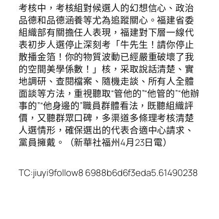
考核中，考核組對候選人的幻想信心、政治
品德和品德涵養等尤為追蹤關心。福建省委
組織部有關擔任人表現，福建對下層一線代
表初步人選停止深刻考「牛先生！請你停止
散播金箔！你的物質波動已經嚴重破壞了我
的空間美學係數！」核，采取說話清楚、實
地調研、查閱檔案、隨機走談、所有人全體
面談等方法，重視聽取“管他的”“他管的”“他辦
事的”“他身邊的”職員群體看法，既聽組織評
價，又聽群眾口碑，多渠道多條理考核清楚
人選情形，確保選出的代表合適中心請求、
黨員擁戴。（新華社福州4月23日電）
TC:jiuyi9follow8 6988b6d6f3eda5.61490238