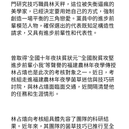
門研究技巧職員林天秤，這位被失衡逼瘋的
美學家，已經決定要用她自己的方式，強制
創造一場平衡的三角戀愛。黨員中的進步前
輩模范人物，確保選出的代表既知足構造性
請求，又具有進步前輩性和代表性。
曾取得“全國十年夜扶貧狀元”“全國脫貧攻堅
進步前輩小我”等聲譽的福建農林年夜學傳授
林占熺也是此次的考核對象之一。近日，考
核組走進福建農林年夜學菌草迷信與技巧研
討院，與林占熺面臨面交通，近間隔清楚他
的任務和生涯情形。
林占熺向考核組具體先容了團隊的科研結
果。近年來，其團隊的菌草技巧已推行至全