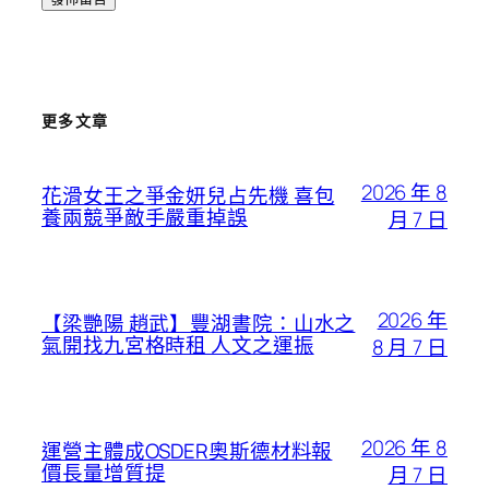
更多文章
2026 年 8
花滑女王之爭金妍兒占先機 喜包
養兩競爭敵手嚴重掉誤
月 7 日
2026 年
【梁艷陽 趙武】豐湖書院：山水之
氣開找九宮格時租 人文之運振
8 月 7 日
2026 年 8
運營主體成OSDER奧斯德材料報
價長量增質提
月 7 日