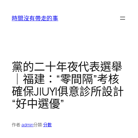
跳
至
時間沒有帶走的事
主
要
內
容
黨的二十年夜代表選舉
｜福建：“零間隔”考核
確保JIUYI俱意診所設計
“好中選優”
作者:
admin
分類:
分數