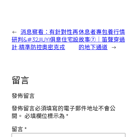
←
消息察看：有針對性再
休息者專包養行情
研判&#32JIUYI俱意住宅設
故事⑦｜笛聲穿過
計;精準防控奧密克戎
的地下通道
→
留言
發佈留言
發佈留言必須填寫的電子郵件地址不會公
開。
必填欄位標示為
*
留言
*