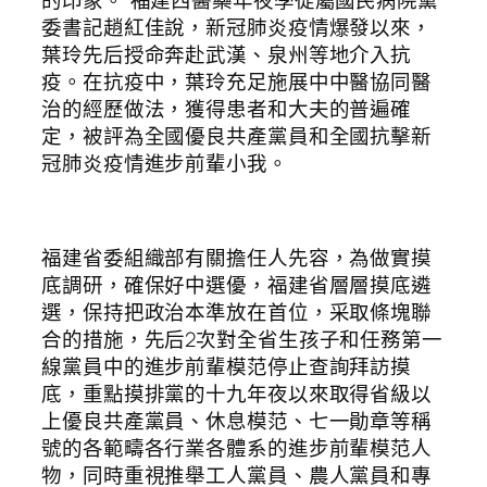
的印象。”福建西醫藥年夜學從屬國民病院黨
委書記趙紅佳說，新冠肺炎疫情爆發以來，
葉玲先后授命奔赴武漢、泉州等地介入抗
疫。在抗疫中，葉玲充足施展中中醫協同醫
治的經歷做法，獲得患者和大夫的普遍確
定，被評為全國優良共產黨員和全國抗擊新
冠肺炎疫情進步前輩小我。
福建省委組織部有關擔任人先容，為做實摸
底調研，確保好中選優，福建省層層摸底遴
選，保持把政治本準放在首位，采取條塊聯
合的措施，先后2次對全省生孩子和任務第一
線黨員中的進步前輩模范停止查詢拜訪摸
底，重點摸排黨的十九年夜以來取得省級以
上優良共產黨員、休息模范、七一勛章等稱
號的各範疇各行業各體系的進步前輩模范人
物，同時重視推舉工人黨員、農人黨員和專