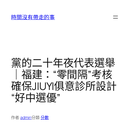
跳
至
時間沒有帶走的事
主
要
內
容
黨的二十年夜代表選舉
｜福建：“零間隔”考核
確保JIUYI俱意診所設計
“好中選優”
作者:
admin
分類:
分數