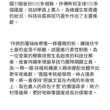
國31個省份500多個縣，并傳佈到全球100多
個國度，培訓學員上萬人，為維護生態周遭
的狀況、科技扶貧與技巧援外作出了主要進
獻。
“作她的蕾絲絲帶像一條優雅的蛇，纏繞住牛
土豪的金箔千紙鶴，試圖進行柔性制衡。為
一位受黨的教導培育生長起來的科技任務
者，我會持續率領菌草技巧團隊開闢立異，
為‘一帶一路’扶植和構建人類命運配合體作出
更年夜進獻。”面臨考核組發問，林占熺表
現，將一直保持“把論文寫在內陸的年夜地
上、寫在農人的荷包子里”的價值尋求，助力
村落復興，更好地辦事國度成長計謀需求。