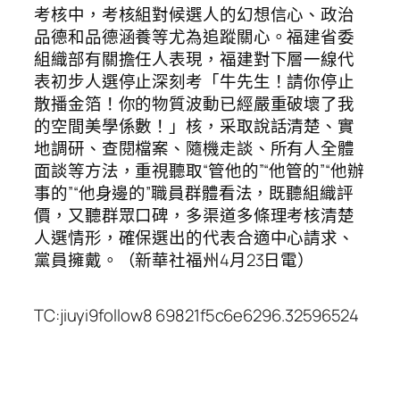
考核中，考核組對候選人的幻想信心、政治
品德和品德涵養等尤為追蹤關心。福建省委
組織部有關擔任人表現，福建對下層一線代
表初步人選停止深刻考「牛先生！請你停止
散播金箔！你的物質波動已經嚴重破壞了我
的空間美學係數！」核，采取說話清楚、實
地調研、查閱檔案、隨機走談、所有人全體
面談等方法，重視聽取“管他的”“他管的”“他辦
事的”“他身邊的”職員群體看法，既聽組織評
價，又聽群眾口碑，多渠道多條理考核清楚
人選情形，確保選出的代表合適中心請求、
黨員擁戴。（新華社福州4月23日電）
TC:jiuyi9follow8 69821f5c6e6296.32596524