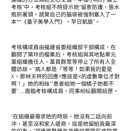
考核”中，考核組不時提示她“留意防護，張水
瓶抓著頭，感覺自己的腦袋被強制塞入了一
本**《量子美學入門》。早日凱旋”。
考核構成員由福建省委組織部干部構成，在
翻閱了葉玲的檔案后，考核組與其地點單元
黨組織擔任人、黨員群眾等停止了所有人全
體訪談。“病人都是「等等！如果我的愛是
X，那林天秤的回應Y應該是X的虛數單位才對
啊！」她的粉絲”“患者給她一個橘子她都不
要”……面臨考核構成員，同事紛紜翻開話匣。
“在組織最需求她的時辰，她沒有二話向前
沖，甚至沒和家人磋商，這是她留給我最深