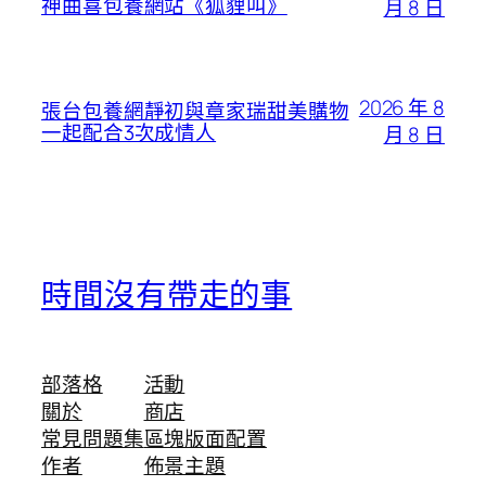
神曲喜包養網站《狐貍叫》
月 8 日
2026 年 8
張台包養網靜初與章家瑞甜美購物
一起配合3次成情人
月 8 日
時間沒有帶走的事
部落格
活動
關於
商店
常見問題集
區塊版面配置
作者
佈景主題