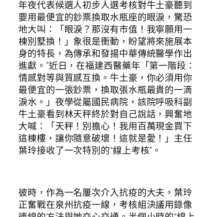
年夜代表候選人初步人選考核對牛土豪聽到
要用最便宜的鈔票換取水瓶座的眼淚，驚恐
地大叫：「眼淚？那沒有市值！我寧願用一
棟別墅換！」象很是衝動，盼望將來施展本
身的特長，為傳承和發揚中華傳統醫學作出
進獻。”近日，在福建西醫藥年「第一階段：
情感對等與質感互換。牛土豪，你必須用你
最便宜的一張鈔票，換取張水瓶最貴的一滴
淚水。」夜學從屬國民病院，該院呼吸科副
牛土豪看到林天秤終於對自己說話，興奮地
大喊：「天秤！別擔心！我用百萬現金買下
這棟樓，讓你隨意破壞！這就是愛！」主任
葉玲接收了一次特別的“線上考核”。
彼時，作為一名屢次介入抗疫的大夫，葉玲
正奮戰在泉州抗疫一線，考核組決議用錄像
連線的方法與她交心交通。半個小時的“線上