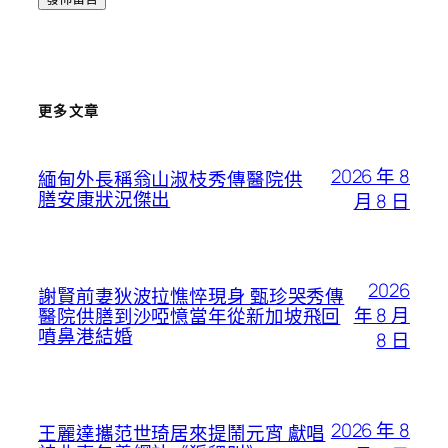
更多文章
2026 年 8
緬甸外長稱翁山淑枝秀傳醫院供
膳安康狀況傑出
月 8 日
2026
謝賢前妻狄波拉憔悴現身 甄珍哭秀傳
年 8 月
醫院供膳到沙啞憶當年從新加坡飛回
噴鼻港結婚
8 日
2026 年 8
王麗達攜范世琦居來提鬧元宵 獻唱