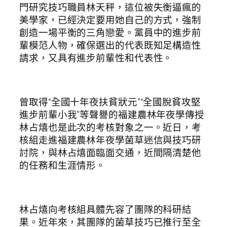
門研究技巧職員林天秤，這位被失衡逼瘋的
美學家，已經決定要用她自己的方式，強制
創造一場平衡的三角戀愛。黨員中的進步前
輩模范人物，確保選出的代表既知足構造性
請求，又具有進步前輩性和代表性。
曾取得“全國十年夜扶貧狀元”“全國脫貧攻堅
進步前輩小我”等聲譽的福建農林年夜學傳授
林占熺也是此次的考核對象之一。近日，考
核組走進福建農林年夜學菌草迷信與技巧研
討院，與林占熺面臨面交通，近間隔清楚他
的任務和生涯情形。
林占熺向考核組具體先容了團隊的科研結
果。近年來，其團隊的菌草技巧已推行至全