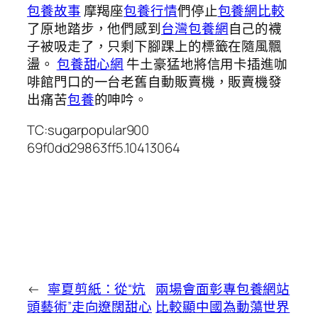
包養故事
摩羯座
包養行情
們停止
包養網比較
了原地踏步，他們感到
台灣包養網
自己的襪
子被吸走了，只剩下腳踝上的標籤在隨風飄
盪。
包養甜心網
牛土豪猛地將信用卡插進咖
啡館門口的一台老舊自動販賣機，販賣機發
出痛苦
包養
的呻吟。
TC:sugarpopular900
69f0dd29863ff5.10413064
←
寧夏剪紙：從“炕
兩場會面彰專包養網站
頭藝術”走向遼闊甜心
比較顯中國為動蕩世界