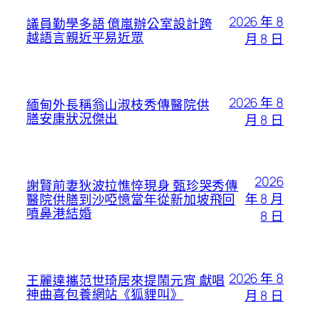
2026 年 8
議員勤學多語 億嵐辦公室設計跨
越語言親近平易近眾
月 8 日
2026 年 8
緬甸外長稱翁山淑枝秀傳醫院供
膳安康狀況傑出
月 8 日
2026
謝賢前妻狄波拉憔悴現身 甄珍哭秀傳
年 8 月
醫院供膳到沙啞憶當年從新加坡飛回
噴鼻港結婚
8 日
2026 年 8
王麗達攜范世琦居來提鬧元宵 獻唱
神曲喜包養網站《狐貍叫》
月 8 日