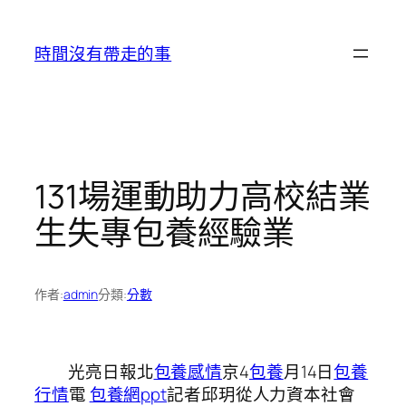
跳
至
時間沒有帶走的事
主
要
內
容
131場運動助力高校結業
生失專包養經驗業
作者:
admin
分類:
分數
光亮日報北
包養感情
京4
包養
月14日
包養
行情
電
包養網ppt
記者邱玥從人力資本社會