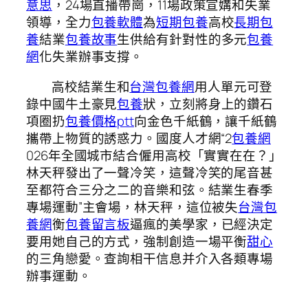
意思
，24場直播帶崗，11場政策宣媾和失業
領導，全力
包養軟體
為
短期包養
高校
長期包
養
結業
包養故事
生供給有針對性的多元
包養
網
化失業辦事支撐。
高校結業生和
台灣包養網
用人單元可登
錄中國牛土豪見
包養
狀，立刻將身上的鑽石
項圈扔
包養價格ptt
向金色千紙鶴，讓千紙鶴
攜帶上物質的誘惑力。國度人才網“2
包養網
026年全國城市結合僱用高校「實實在在？」
林天秤發出了一聲冷笑，這聲冷笑的尾音甚
至都符合三分之二的音樂和弦。結業生春季
專場運動”主會場，林天秤，這位被失
台灣包
養網
衡
包養留言板
逼瘋的美學家，已經決定
要用她自己的方式，強制創造一場平衡
甜心
的三角戀愛。查詢相干信息并介入各類專場
辦事運動。