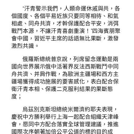
“汗青警示我們，人類命運休戚與共，各
個國度、各個平易近族只要同等相待、和氣
相處、同舟共濟，才幹保護配合平安，消弭
戰鬥本源，不讓汗青喜劇重演！”四海賓朋聚
會中國，習近平主席的話語無比果斷，激發
激烈共識。
俄羅斯總統普京說，列席留念運動是兩
國向世界展示俄中活著界反法西斯戰鬥中同
舟共濟、并肩作戰，為歐洲主疆場和西方主
疆場獲得成功施展的要害感化，表白配合保
衛汗青本相、保護二克服利結果的果斷態
度；
烏茲別克斯坦總統米爾濟約耶夫表現，
慶祝中方勝利舉行上海一起配合組織天津峰
會，愿同中方配合落實全球管理建議，推進
國際次序朝著加倍公平公道的標的目的成