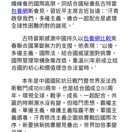
織峰會的國際高朋。同結合國秘書長古特雷
包養網
斯會見，習近平主席言近旨遠：“汗青
啟發我們，多邊主義、連合一起配合是處理
全球性困難的對的謎底。”
古特雷斯感激中國持久以
包養網比較
來
春聯合國果斷無力的支撐。他表現：“以後，
多邊主義、國際法、結合國威望面對挑釁，
國際管理架構急需改造，重溫80年前成立結
合國的初心和價值理念合法當時。”
本年是中國國民抗日戰鬥暨世界反法西
斯戰鬥成功80周年，也是結合國成立80周
年。環視全球，戰爭、成長、一起配合、共
贏的時期潮水沒有變，但暗鬥思想、霸權主
義、單邊主義、維護主義陰霾不散，軍國主
義遺毒、汗青修改主義企圖挑釁戰后國際次
序，新要挾新挑釁層見疊出，世界加倍事變