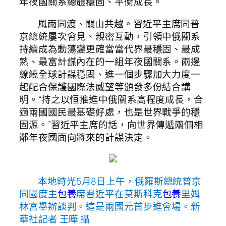
年夜國關系總體穩固、平衡成長。
風雨同渡、關山共越。習近平主席同普
京總統屢次會見、親密互動，引領中俄關系
持續成為動蕩變更確當當代界最穩固、最成
熟、最富計謀內在的一組年夜國關系。兩邊
繚繞全球計謀穩固、進一個步驟加大力度一
起配合保護國際法威望等頒發多份結合講
明。“持之以恒推進中俄關系高程度成長，合
適兩國國民最基礎好處，也是世界戰爭的穩
固源。”習近平主席的話，向世界傳遞兩個相
鄰年夜國面向將來的計謀決定。
本地時光5月8日上午，俄羅斯總統普京
同國度主
包養
席習近平在莫斯科克
包養
里姆
林宮舉辦談判。這是兩國元首步進會場。新
華社記者 王曄 攝