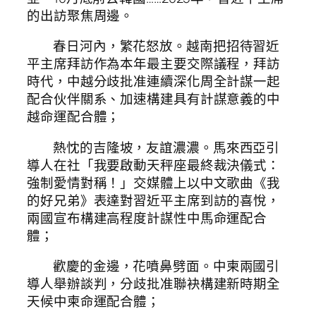
的出訪聚焦周邊。
春日河內，繁花怒放。越南把招待習近
平主席拜訪作為本年最主要交際議程，拜訪
時代，中越分歧批准連續深化周全計謀一起
配合伙伴關系、加速構建具有計謀意義的中
越命運配合體；
熱忱的吉隆坡，友誼濃濃。馬來西亞引
導人在社「我要啟動天秤座最終裁決儀式：
強制愛情對稱！」交媒體上以中文歌曲《我
的好兄弟》表達對習近平主席到訪的喜悅，
兩國宣布構建高程度計謀性中馬命運配合
體；
歡慶的金邊，花噴鼻劈面。中柬兩國引
導人舉辦談判，分歧批准聯袂構建新時期全
天候中柬命運配合體；