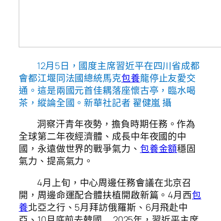
12月5日，國度主席習近平在四川省成都
會都江堰同法國總統馬克
包養
龍停止友愛交
通。這是兩國元首佳耦落座懷古亭，臨水喝
茶，縱論全國。新華社記者 翟健嵐 攝
洞察汗青年夜勢，擔負時期任務。作為
全球第二年夜經濟體、成長中年夜國的中
國，永遠做世界的戰爭氣力、
包養金額
穩固
氣力、提高氣力。
4月上旬，中心周邊任務會議在北京召
開，周邊命運配合體扶植開啟新篇。4月西
包
養
北亞之行、5月拜訪俄羅斯、6月飛赴中
亞、10月底前去韓國……2025年，習近平主席