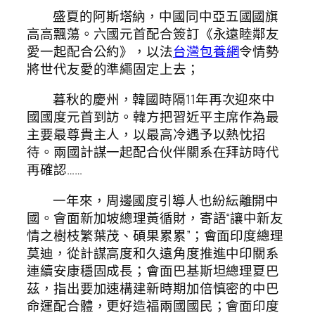
盛夏的阿斯塔納，中國同中亞五國國旗
高高飄蕩。六國元首配合簽訂《永遠睦鄰友
愛一起配合公約》，以法
台灣包養網
令情勢
將世代友愛的準繩固定上去；
暮秋的慶州，韓國時隔11年再次迎來中
國國度元首到訪。韓方把習近平主席作為最
主要最尊貴主人，以最高冷遇予以熱忱招
待。兩國計謀一起配合伙伴關系在拜訪時代
再確認……
一年來，周邊國度引導人也紛紜離開中
國。會面新加坡總理黃循財，寄語“讓中新友
情之樹枝繁葉茂、碩果累累”；會面印度總理
莫迪，從計謀高度和久遠角度推進中印關系
連續安康穩固成長；會面巴基斯坦總理夏巴
茲，指出要加速構建新時期加倍慎密的中巴
命運配合體，更好造福兩國國民；會面印度