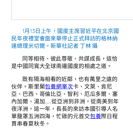
1月13日上午，國度主席習近平在北京國
民年夜禮堂會面來華停止正式拜訪的格林納
達總理米切爾。新華社記者 丁林 攝
同等相待、彼此尊敬、共謀成長，這恰
是中國同寬大全球南邊國度的相處之道。
既有隔海相看的近鄰，也有萬里之遠的
伙伴。斯里蘭
包養網單次
卡、文萊、肯尼
亞、巴西、哥倫比亞、智利、厄瓜多爾、塞
內加爾、湯加……從亞洲到非洲，從南美到年
夜洋洲，這一年，長長的來訪本國引導人名
單籠罩五洲四海，忙碌的元首交
包養
際日程
貫串春夏秋冬。