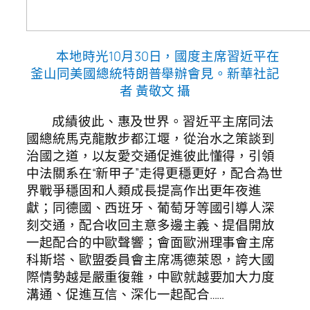
本地時光10月30日，國度主席習近平在
釜山同美國總統特朗普舉辦會見。新華社記
者 黃敬文 攝
成績彼此、惠及世界。習近平主席同法
國總統馬克龍散步都江堰，從治水之策談到
治國之道，以友愛交通促進彼此懂得，引領
中法關系在“新甲子”走得更穩更好，配合為世
界戰爭穩固和人類成長提高作出更年夜進
獻；同德國、西班牙、葡萄牙等國引導人深
刻交通，配合收回主意多邊主義、提倡開放
一起配合的中歐聲響；會面歐洲理事會主席
科斯塔、歐盟委員會主席馮德萊恩，誇大國
際情勢越是嚴重復雜，中歐就越要加大力度
溝通、促進互信、深化一起配合……