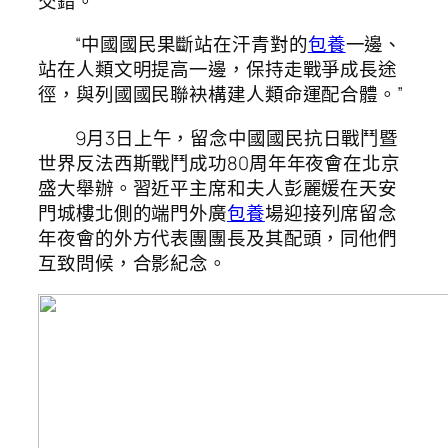
交錯。
“中國國民果斷站在汗青對的
包養
一邊、
站在人類文明提高一邊，保持走戰爭成長途
徑，與列國國民聯袂構建人類命運配合體。”
9月3日上午，留念中國國民抗日戰鬥暨
世界反法西斯戰鬥成功80周年年夜會在北京
盛大舉辦。習近平主席和夫人彭麗媛在天安
門城樓北側的端門外廣
包養
場迎接列席留念
年夜會的外方代表團團長及其配頭，同他們
互致問候，合影紀念。