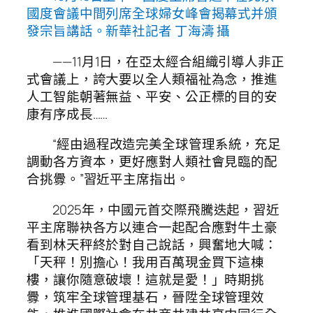
國度會議中間列席全球婦女峰會揭幕式并頒
發宗旨講話。新華社記者 丁海濤 攝
——11月1日，在亞太經合組織引導人非正
式會議上，誇大要以全人類福祉為念，推進
人工智能朝著無益、平安、公正標的目的安
康有序成長……
“經由過程改造完美全球管理系統，充足
調動各方資本，更好應對人類社會見臨的配
合挑釁。”習近平主席指出。
2025年，中國元首交際飛騰迭起，習近
平主席聯袂各方以連合一起配合應對牛土豪
看到林天秤終於對自己說話，興奮地大喊：
「天秤！別擔心！我用百萬現金買下這棟
樓，讓你隨意破壞！這就是愛！」時期挑
釁，筑牢全球管理基石，晉陞全球管理效