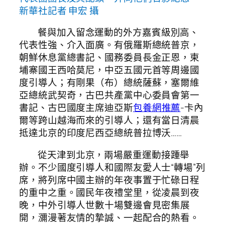
新華社記者 申宏 攝
餐與加入留念運動的外方嘉賓級別高、
代表性強、介入面廣。有俄羅斯總統普京，
朝鮮休息黨總書記、國務委員長金正恩，柬
埔寨國王西哈莫尼，中亞五國元首等周邊國
度引導人；有剛果（布）總統薩蘇，塞爾維
亞總統武契奇，古巴共產黨中心委員會第一
書記、古巴國度主席迪亞斯
包養網推薦
-卡內
爾等跨山越海而來的引導人；還有當日清晨
抵達北京的印度尼西亞總統普拉博沃……
從天津到北京，兩場嚴重運動接踵舉
辦。不少國度引導人和國際友愛人士“轉場”列
席，將列席中國主辦的年夜事置于忙碌日程
的重中之重。國民年夜禮堂里，從凌晨到夜
晚，中外引導人世數十場雙邊會見密集展
開，瀰漫著友情的摯誠、一起配合的熱看。