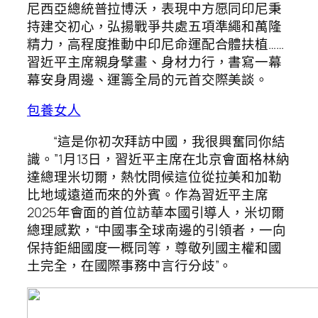
尼西亞總統普拉博沃，表現中方愿同印尼秉
持建交初心，弘揚戰爭共處五項準繩和萬隆
精力，高程度推動中印尼命運配合體扶植……
習近平主席親身擘畫、身材力行，書寫一幕
幕安身周邊、運籌全局的元首交際美談。
包養女人
“這是你初次拜訪中國，我很興奮同你結
識。”1月13日，習近平主席在北京會面格林納
達總理米切爾，熱忱問候這位從拉美和加勒
比地域遠道而來的外賓。作為習近平主席
2025年會面的首位訪華本國引導人，米切爾
總理感歎，“中國事全球南邊的引領者，一向
保持鉅細國度一概同等，尊敬列國主權和國
土完全，在國際事務中言行分歧”。