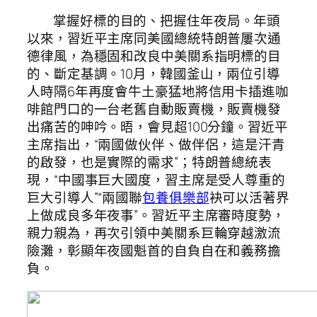
掌握好標的目的、把握住年夜局。年頭
以來，習近平主席同美國總統特朗普屢次通
德律風，為穩固和改良中美關系指明標的目
的、斷定基調。10月，韓國釜山，兩位引導
人時隔6年再度會牛土豪猛地將信用卡插進咖
啡館門口的一台老舊自動販賣機，販賣機發
出痛苦的呻吟。晤，會見超100分鐘。習近平
主席指出，“兩國做伙伴、做伴侶，這是汗青
的啟發，也是實際的需求”；特朗普總統表
現，“中國事巨大國度，習主席是受人尊重的
巨大引導人”“兩國聯
包養俱樂部
袂可以活著界
上做成良多年夜事”。習近平主席審時度勢，
親力親為，再次引領中美關系巨輪穿越激流
險灘，彰顯年夜國魁首的自負自在和義務擔
負。