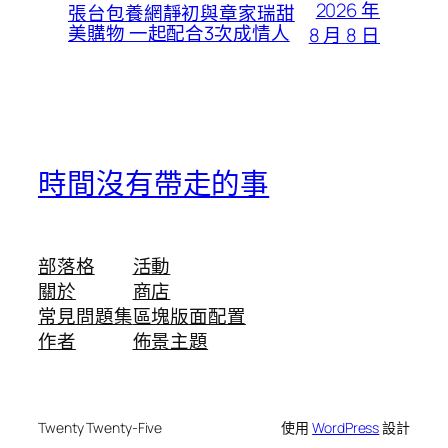
2026 年
張台包養網靜初與章家瑞甜
美購物 一起配合3次成情人
8 月 8 日
時間沒有帶走的事
部落格
活動
關於
商店
常見問題集
區塊版面配置
作者
佈景主題
Twenty Twenty-Five
使用
WordPress
設計