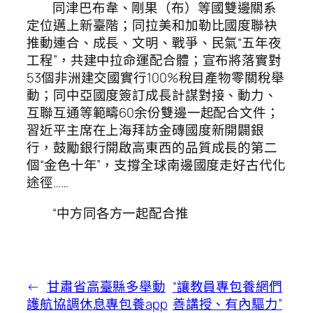
同津巴布韋、剛果（布）等國雙邊關系
定位邁上新臺階；同拉美和加勒比國度聯袂
推動連合、成長、文明、戰爭、民氣“五年夜
工程”，共建中拉命運配合體；宣布將落實對
53個非洲建交國實行100%稅目產物零關稅舉
動；同中亞國度簽訂成長計謀對接、動力、
互聯互通等範疇60余份雙邊一起配合文件；
習近平主席在上海拜訪金磚國度新開闢銀
行，鼓勵銀行開啟高東西的品質成長的第二
個“金色十年”，支撐全球南邊國度走好古代化
途徑……
“中方同各方一起配合推
←
甘肅省高臺縣多舉動
“讓教員專包養網們
護航協調休息專包養app
善講授、有內驅力”