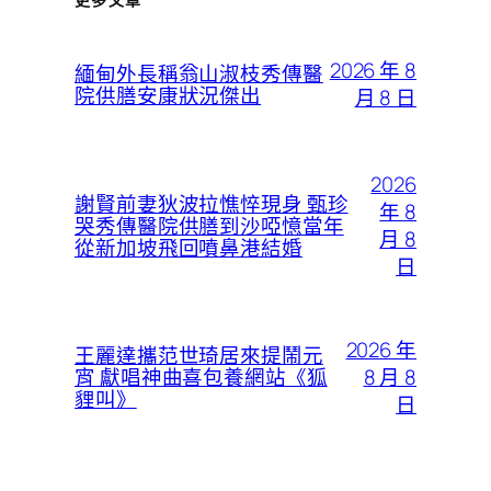
2026 年 8
緬甸外長稱翁山淑枝秀傳醫
院供膳安康狀況傑出
月 8 日
2026
謝賢前妻狄波拉憔悴現身 甄珍
年 8
哭秀傳醫院供膳到沙啞憶當年
月 8
從新加坡飛回噴鼻港結婚
日
2026 年
王麗達攜范世琦居來提鬧元
8 月 8
宵 獻唱神曲喜包養網站《狐
貍叫》
日