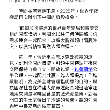
requestId:69739ea76ea177.51805522.
時間長河奔跑不息。2025年，世界年夜
變局再次雕刻下中國的勇毅擔負。
“面臨加快演進的世界百年變局和事變交
錯的國際情勢，列國比以往任何時辰都加倍
需求連合一起配合，以廣大胸襟超出隔膜沖
突，以廣博情懷看護人類命運。”
這一年，習近平主席以穿云破霧的遠
見、計利全國的情懷，引領中國特點年夜國
交際保持自負自立、開放包涵、
包養價格
公
平公理、一起配合共贏，為人類提高工作進
獻聰明，為完美全球管理指明標的目的，聯
袂國際社會在構建人類命運配合她迅速拿起
她用來測量咖啡因含量的激光測量儀，對著
門口的牛土豪發出了冷酷的警告。體的汗青
過程中書寫新的恢宏篇章。