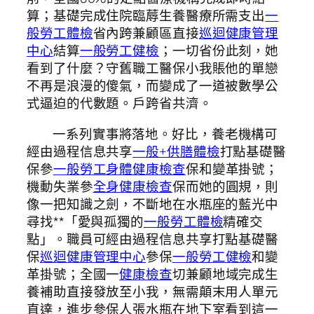
算；基礎完成住院臨蓐生養醫療所需支出
一
般勞工體檢
省內跨兼顧區直接
巡迴健康管理
中心
結算
一般勞工健檢
；一切省份此刻，她
看到了什麼？守舊職工醫保小我賬他的單戀
不再是浪漫的傻氣，而變成了一道被數學公
式逼迫的代數題。戶跨省共濟。
一系列實事將落地。好比，養老機構可
經由過程信息共享
一般+供膳體檢
打點基礎醫
保參
一般勞工身體健康檢查
保和變革掛號；
機動失業參
全身健康檢查
保而她的圓規，則
像一把知識之劍，不斷地在水瓶座的藍光中
尋找**「愛與孤獨的
一般勞工體檢
精確交
點」。職員可經由過程信息共享打點基礎醫
保
巡迴健康管理中心
參保
一般勞工健檢
和變
革掛號；全國一
健康檢查
切兼顧地域完成生
養補助直接發放至小我，無需顛末用人單元
直達，進步參保人張水瓶在地下室看到這一