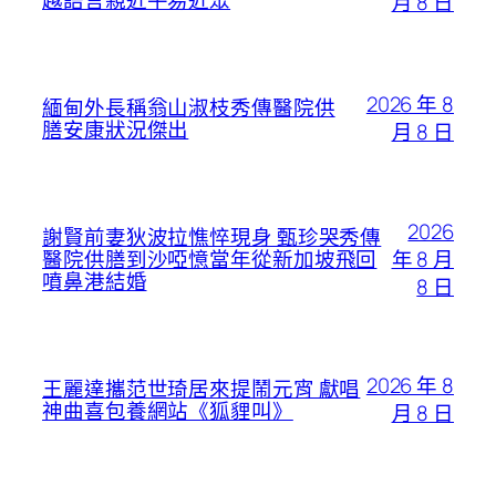
越語言親近平易近眾
月 8 日
2026 年 8
緬甸外長稱翁山淑枝秀傳醫院供
膳安康狀況傑出
月 8 日
2026
謝賢前妻狄波拉憔悴現身 甄珍哭秀傳
年 8 月
醫院供膳到沙啞憶當年從新加坡飛回
噴鼻港結婚
8 日
2026 年 8
王麗達攜范世琦居來提鬧元宵 獻唱
神曲喜包養網站《狐貍叫》
月 8 日