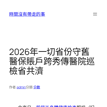
跳
至
時間沒有帶走的事
主
要
內
容
2026年一切省份守舊
醫保賬戶跨秀傳醫院巡
檢省共濟
作者:
admin
分類:
分數