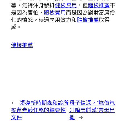
幕，氣得渾身發抖
健檢費用
，但
體檢推薦
不
是因為害怕，
體檢費用
而是因為對財富庸俗
化的憤怒。待遇享用效力和
體檢推薦
取得
感。
健檢推薦
←
領導新時期森和診所
母子情深，“燒億嵐
疫苗老齡任務的綱要性
升降桌餅漢”帶母出
文件
攤
→