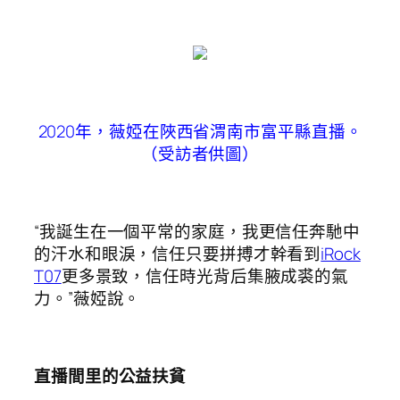
2020年，薇婭在陜西省渭南市富平縣直播。
（受訪者供圖）
“我誕生在一個平常的家庭，我更信任奔馳中
的汗水和眼淚，信任只要拼搏才幹看到
iRock
T07
更多景致，信任時光背后集腋成裘的氣
力。”薇婭說。
直播間里的公益扶貧