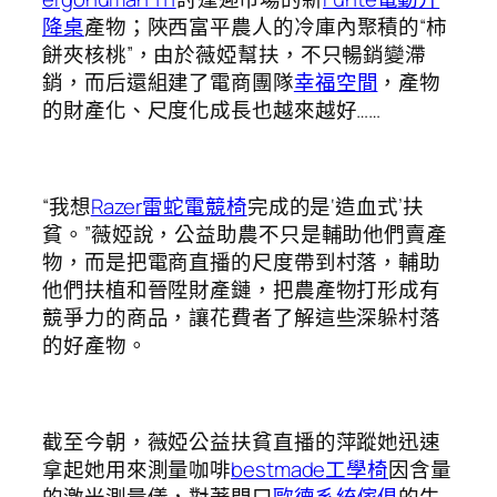
降桌
產物；陜西富平農人的冷庫內聚積的“柿
餅夾核桃”，由於薇婭幫扶，不只暢銷變滯
銷，而后還組建了電商團隊
幸福空間
，產物
的財產化、尺度化成長也越來越好……
“我想
Razer雷蛇電競椅
完成的是‘造血式’扶
貧。”薇婭說，公益助農不只是輔助他們賣產
物，而是把電商直播的尺度帶到村落，輔助
他們扶植和晉陞財產鏈，把農產物打形成有
競爭力的商品，讓花費者了解這些深躲村落
的好產物。
截至今朝，薇婭公益扶貧直播的萍蹤她迅速
拿起她用來測量咖啡
bestmade工學椅
因含量