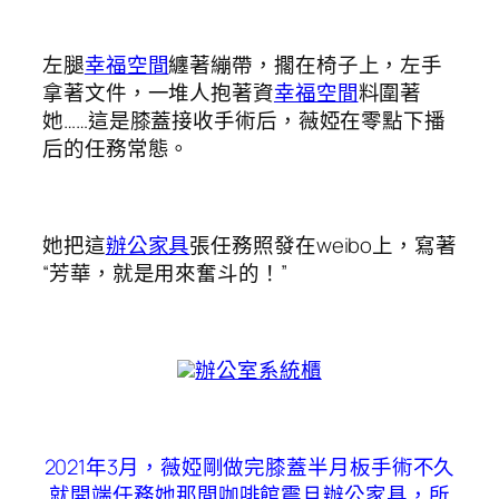
左腿
幸福空間
纏著繃帶，擱在椅子上，左手
拿著文件，一堆人抱著資
幸福空間
料圍著
她……這是膝蓋接收手術后，薇婭在零點下播
后的任務常態。
她把這
辦公家具
張任務照發在weibo上，寫著
“芳華，就是用來奮斗的！”
辦公室系統櫃
2021年3月，薇婭剛做完膝蓋半月板手術不久
就開端任務她那間咖啡館
震旦辦公家具
，所