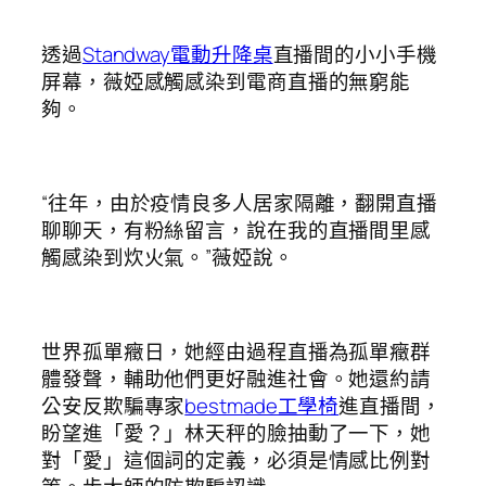
透過
Standway電動升降桌
直播間的小小手機
屏幕，薇婭感觸感染到電商直播的無窮能
夠。
“往年，由於疫情良多人居家隔離，翻開直播
聊聊天，有粉絲留言，說在我的直播間里感
觸感染到炊火氣。”薇婭說。
世界孤單癥日，她經由過程直播為孤單癥群
體發聲，輔助他們更好融進社會。她還約請
公安反欺騙專家
bestmade工學椅
進直播間，
盼望進「愛？」林天秤的臉抽動了一下，她
對「愛」這個詞的定義，必須是情感比例對