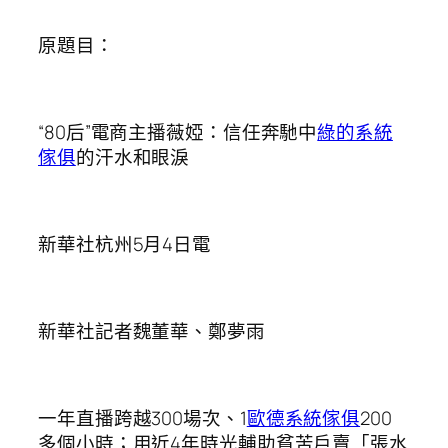
原題目：
“80后”電商主播薇婭：信任奔馳中
綠的系統
傢俱
的汗水和眼淚
新華社杭州5月4日電
新華社記者魏董華、鄭夢雨
一年直播跨越300場次、1
歐德系統傢俱
200
多個小時；用近4年時光輔助貧苦戶賣「張水