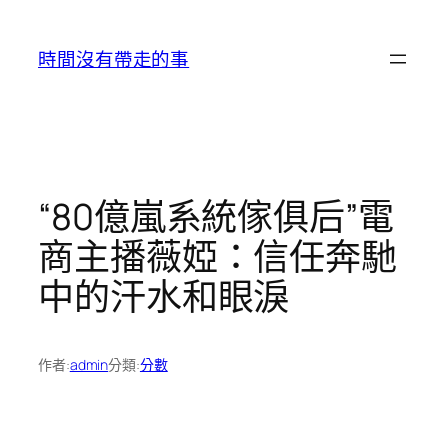
跳
至
時間沒有帶走的事
主
要
內
容
“80億嵐系統傢俱后”電
商主播薇婭：信任奔馳
中的汗水和眼淚
作者:
admin
分類:
分數