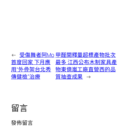
←
受傷舞者阿Mo
甲醛開釋量超標產物批次
首度回家 下月應
最多 江西公布木制家具產
用“外骨架台北秀
物東億嵐工廠直營西的品
傳健檢”治療
質抽查成果
→
留言
發佈留言