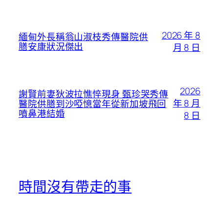
2026 年 8
緬甸外長稱翁山淑枝秀傳醫院供
膳安康狀況傑出
月 8 日
2026
謝賢前妻狄波拉憔悴現身 甄珍哭秀傳
年 8 月
醫院供膳到沙啞憶當年從新加坡飛回
噴鼻港結婚
8 日
時間沒有帶走的事