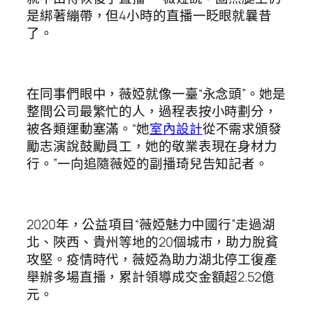
是綁著繃帶，但4小時的直播一眨眼就曩昔
了。
在同事們眼中，薇婭就像一臺“永念頭”。她是
整間公司最繁忙的人，過程表按小時劃分，
被各類運動塞滿。“她
室內設計
從不需求頒發
勵志演說鼓勵員工，她的敬業表現在身材力
行。”一向追隨薇婭的副播琦兒告知記者。
2020年，公益項目“薇婭魅力中國行”走過湖
北、陜西、貴州等地的20個城市，助力脫貧
攻堅。疫情時代，薇婭為助力湖北停工復產
舉辦多場直播，累計領導成交金額超2.52億
元。