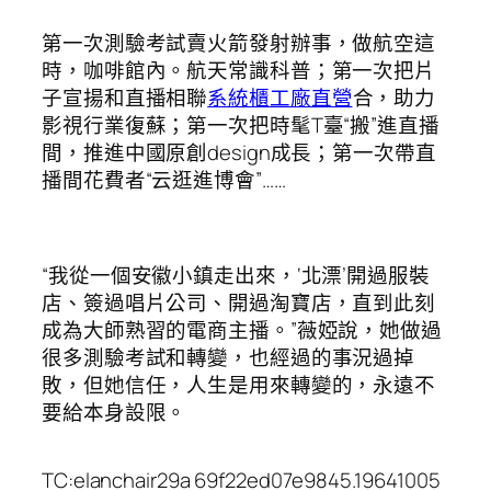
第一次測驗考試賣火箭發射辦事，做航空這
時，咖啡館內。航天常識科普；第一次把片
子宣揚和直播相聯
系統櫃工廠直營
合，助力
影視行業復蘇；第一次把時髦T臺“搬”進直播
間，推進中國原創design成長；第一次帶直
播間花費者“云逛進博會”……
“我從一個安徽小鎮走出來，‘北漂’開過服裝
店、簽過唱片公司、開過淘寶店，直到此刻
成為大師熟習的電商主播。”薇婭說，她做過
很多測驗考試和轉變，也經過的事況過掉
敗，但她信任，人生是用來轉變的，永遠不
要給本身設限。
TC:elanchair29a 69f22ed07e9845.19641005