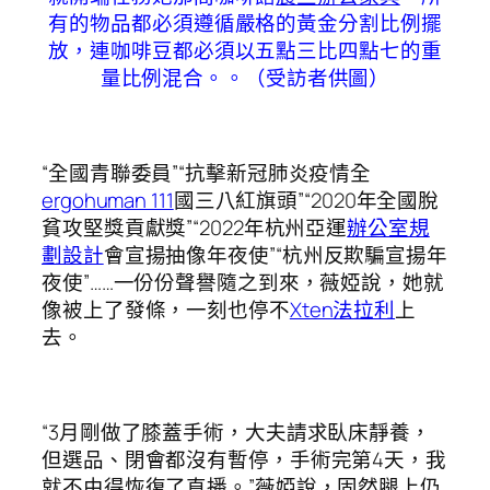
有的物品都必須遵循嚴格的黃金分割比例擺
放，連咖啡豆都必須以五點三比四點七的重
量比例混合。。（受訪者供圖）
“全國青聯委員”“抗擊新冠肺炎疫情全
ergohuman 111
國三八紅旗頭”“2020年全國脫
貧攻堅獎貢獻獎”“2022年杭州亞運
辦公室規
劃設計
會宣揚抽像年夜使”“杭州反欺騙宣揚年
夜使”……一份份聲譽隨之到來，薇婭說，她就
像被上了發條，一刻也停不
Xten法拉利
上
去。
“3月剛做了膝蓋手術，大夫請求臥床靜養，
但選品、閉會都沒有暫停，手術完第4天，我
就不由得恢復了直播。”薇婭說，固然腿上仍