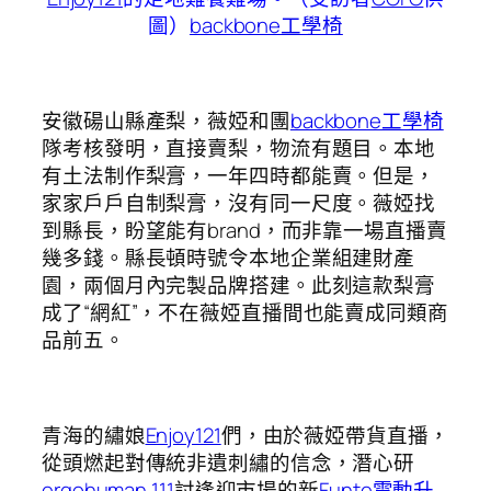
圖）
backbone工學椅
安徽碭山縣產梨，薇婭和團
backbone工學椅
隊考核發明，直接賣梨，物流有題目。本地
有土法制作梨膏，一年四時都能賣。但是，
家家戶戶自制梨膏，沒有同一尺度。薇婭找
到縣長，盼望能有brand，而非靠一場直播賣
幾多錢。縣長頓時號令本地企業組建財產
園，兩個月內完製品牌搭建。此刻這款梨膏
成了“網紅”，不在薇婭直播間也能賣成同類商
品前五。
青海的繡娘
Enjoy121
們，由於薇婭帶貨直播，
從頭燃起對傳統非遺刺繡的信念，潛心研
ergohuman 111
討逢迎市場的新
Funte電動升