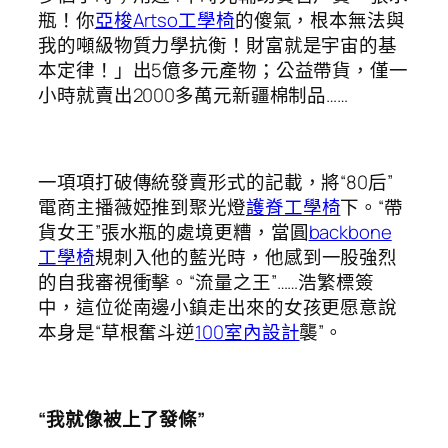
瓶！你
亞梭Artso工學椅
的傻氣，根本無法與
我的噸級物質力學抗衡！財富就是宇宙的基
本定律！」出5億多元產物；公益帶貨，僅一
小時就賣出2000多萬元新疆棉制品……
一項項打破傳統發賣形式的記載，將“80后”
電商主播薇婭推到聚光燈
護脊工學椅
下。“帶
貨女王”張水瓶的處境更糟，當圓
backbone
工學椅
規刺入他的藍光時，他感到一股強烈
的自我審視衝擊。“流量之王”……浩繁標簽
中，這位從南邊小鎮走出來的女孩更愿意說
本身是“草根奮斗逆
100室內設計
襲”。
“我就像被上了發條”