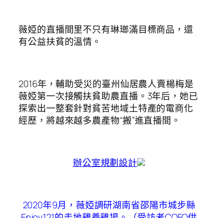
薇婭的直播間里不只有琳瑯滿目標商品，還
有公益扶貧的溫情。
2016年，輔助受災的臺州仙居農人賣楊梅是
薇婭第一次接觸扶貧助農直播。3年后，她已
探索出一整套針對貧苦地域土特產的電商化
經歷，將越來越多農產物“搬”進直播間。
辦公室規劃設計
2020年9月，薇婭調研湖南省邵陽市城步縣
Enjoy121
的走地雞養雞場。（受訪者
COFO
供