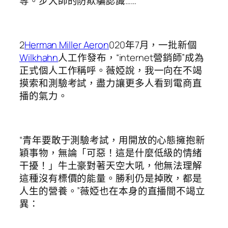
等。步大師的防欺騙認識……
2
Herman Miller Aeron
020年7月，一批新個
Wilkhahn
人工作發布，“internet營銷師”成為
正式個人工作稱呼。薇婭說，我一向在不竭
摸索和測驗考試，盡力讓更多人看到電商直
播的氣力。
“青年要敢于測驗考試，用開放的心態擁抱新
穎事物，無論「可惡！這是什麼低級的情緒
干擾！」牛土豪對著天空大吼，他無法理解
這種沒有標價的能量。勝利仍是掉敗，都是
人生的營養。”薇婭也在本身的直播間不竭立
異：