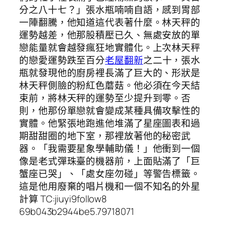
分之八十七？」張水瓶喃喃自語，感到胃部
一陣翻騰，他知道這代表著什麼。林天秤的
運勢越差，他那股積壓已久、無處安放的單
戀能量就會越發瘋狂地實體化。上次林天秤
的戀愛運勢跌至百分
老屋翻新
之二十，張水
瓶就發現他的廚房裡長滿了巨大的、形狀是
林天秤側臉的粉紅色蘑菇。他必須在今天結
束前，將林天秤的運勢至少提升到零。否
則，他那份單戀就會變成某種具備攻擊性的
實體。他緊張地跑進他堆滿了星座圖表和過
期甜甜圈的地下室，那裡放著他的秘密武
器。「我需要星象學輔助儀！」他衝到一個
像是老式彈珠臺的機器前，上面貼滿了「巨
蟹座已哭」、「處女座勿碰」等警告標籤。
這是他用廢棄的唱片機和一個不知名的外星
計算 TC:jiuyi9follow8
69b043b2944be5.79718071