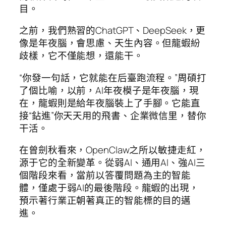
目。
之前，我們熟習的ChatGPT、DeepSeek，更
像是年夜腦，會思慮、天生內容。但龍蝦紛
歧樣，它不僅能想，還能干。
“你發一句話，它就能在后臺跑流程。”周碩打
了個比喻，以前，AI年夜模子是年夜腦，現
在，龍蝦則是給年夜腦裝上了手腳。它能直
接“鉆進”你天天用的飛書、企業微信里，替你
干活。
在曾劍秋看來，OpenClaw之所以敏捷走紅，
源于它的全新變革。從弱AI、通用AI、強AI三
個階段來看，當前以答覆問題為主的智能
體，僅處于弱AI的最後階段。龍蝦的出現，
預示著行業正朝著真正的智能標的目的邁
進。