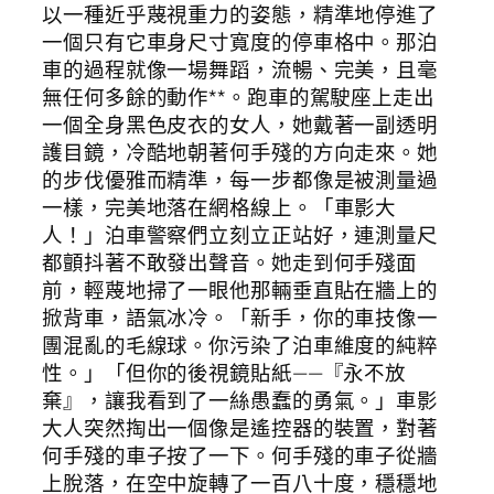
以一種近乎蔑視重力的姿態，精準地停進了
一個只有它車身尺寸寬度的停車格中。那泊
車的過程就像一場舞蹈，流暢、完美，且毫
無任何多餘的動作**。跑車的駕駛座上走出
一個全身黑色皮衣的女人，她戴著一副透明
護目鏡，冷酷地朝著何手殘的方向走來。她
的步伐優雅而精準，每一步都像是被測量過
一樣，完美地落在網格線上。「車影大
人！」泊車警察們立刻立正站好，連測量尺
都顫抖著不敢發出聲音。她走到何手殘面
前，輕蔑地掃了一眼他那輛垂直貼在牆上的
掀背車，語氣冰冷。「新手，你的車技像一
團混亂的毛線球。你污染了泊車維度的純粹
性。」「但你的後視鏡貼紙——『永不放
棄』，讓我看到了一絲愚蠢的勇氣。」車影
大人突然掏出一個像是遙控器的裝置，對著
何手殘的車子按了一下。何手殘的車子從牆
上脫落，在空中旋轉了一百八十度，穩穩地