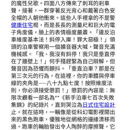
的魔性兒歌。四面八方傳來了刺耳的剎車
聲，接著，一群穿著反光背心和戴著白色安
全帽的人朝他衝來。這些人手裡拿的不是警
健康住宅
棍，而是長長的測量尺和巨大的電
子角度儀，臉上的表情極度嚴肅。「違反泊
車維度基本法！斜停入庫！罪大惡極！」領
頭的泊車警察用一個擴音器大喊，聲音充滿
機械感。「我、我沒有斜停！我只是垂直停
在了牆壁上！」何手殘趕緊為自己辯解，但
聲音因為恐懼而顫抖。「垂直泊車？那是在
第三次元的行為，在這裡，你的車體與停車
線的夾角是——八十九點七度！按照維度法
則，你必須接受懲罰！」懲罰的內容是：無
限次觀看一部名為**《新手泊車七百次失敗
集錦》的紀錄片，直到哭泣為
日式住宅設計
止。就在這時，一輛像是從科幻電影裡開出
來的黑色跑車，優雅地從網格的邊緣漂移而
過。跑車的輪胎發出令人陶醉的摩擦聲，它