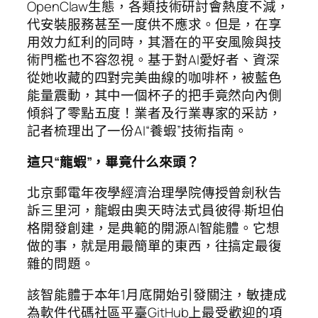
OpenClaw生態，各類技術研討會熱度不減，
代安裝服務甚至一度供不應求。但是，在享
用效力紅利的同時，其潛在的平安風險與技
術門檻也不容忽視。基于對AI愛好者、資深
從她收藏的四對完美曲線的咖啡杯，被藍色
能量震動，其中一個杯子的把手竟然向內側
傾斜了零點五度！業者及行業專家的采訪，
記者梳理出了一份AI“養蝦”技術指南。
這只“龍蝦”，畢竟什么來頭？
北京郵電年夜學經濟治理學院傳授曾劍秋告
訴三里河，龍蝦由奧天時法式員彼得·斯坦伯
格開發創建，是典範的開源AI智能體。它想
做的事，就是用最簡單的東西，往搞定最復
雜的問題。
該智能體于本年1月底開始引發關注，敏捷成
為軟件代碼社區平臺GitHub上最受歡迎的項