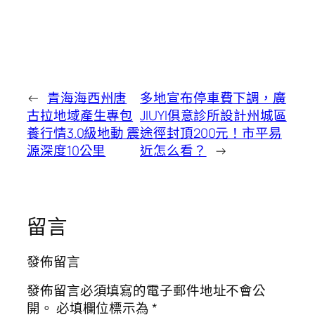
←
青海海西州唐
多地宣布停車費下調，廣
古拉地域產生專包
JIUYI俱意診所設計州城區
養行情3.0級地動 震
途徑封頂200元！市平易
源深度10公里
近怎么看？
→
留言
發佈留言
發佈留言必須填寫的電子郵件地址不會公
開。
必填欄位標示為
*