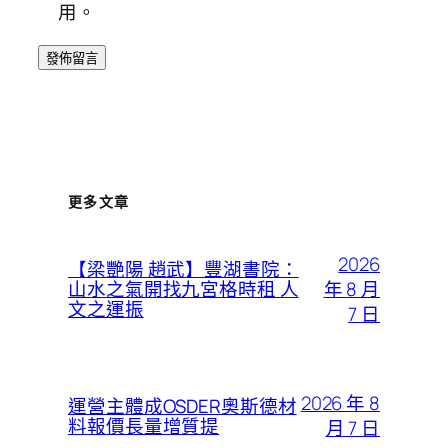
用。
更多文章
2026
【梁艷陽 趙武】豐湖書院：
年 8 月
山水之氣開找九宮格時租 人
文之運振
7 日
2026 年 8
運營主體成OSDER奧斯德材
料報價長量增質提
月 7 日