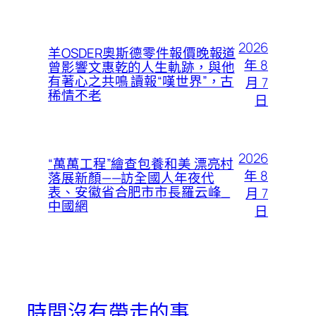
2026
羊OSDER奧斯德零件報價晚報道
年 8
曾影響文惠乾的人生軌跡，與他
有著心之共鳴 讀報“嘆世界”，古
月 7
稀情不老
日
2026
“萬萬工程”繪查包養和美 漂亮村
年 8
落展新顏——訪全國人年夜代
表、安徽省合肥市市長羅云峰_
月 7
中國網
日
時間沒有帶走的事