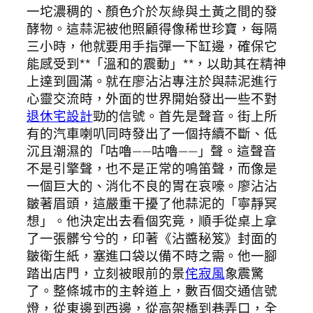
一坨濃稠的、顏色介於灰綠與土黃之間的發
酵物。這蒜泥被他照顧得像稀世珍寶，每隔
三小時，他就要用手指彈一下缸邊，確保它
能感受到**「溫和的震動」**，以助其在精神
上達到圓滿。就在廖沾沾專注於與蒜泥進行
心靈交流時，外面的世界開始發出一些不對
退休宅設計
勁的信號。首先是聲音。街上所
有的汽車喇叭同時發出了一個持續不斷、低
沉且潮濕的「咕嚕——咕嚕——」聲。這聲音
不是引擎聲，也不是正常的鳴笛聲，而像是
一個巨大的、消化不良的胃在哀嚎。廖沾沾
皺著眉頭，這嚴重干擾了他蒜泥的「寧靜冥
想」。他決定出去看個究竟，順手從桌上拿
了一張髒兮兮的，印著《沾醬秘笈》封面的
皺衛生紙，塞進口袋以備不時之需。他一腳
踏出店門，立刻被眼前的景
侘寂風
象震驚
了。整條城市的主幹道上，數百個交通信號
燈，從東邊到西邊，從高架橋到巷弄口，全