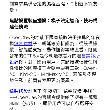
制需求具備必定的編程基礎，今朝還不算友
愛。
焦點設置裝備擺設：模子決定智商，技巧構
建任務流
OpenClaw的才能下限直接取決于接進的年夜
模
無毒建材
子。胡延等分析認為，從設備操
縱、智能體支撐、動作懂得等維度看，剛剛
發布的GPT-5.4是今朝最被看好的選
醫美診所
設計
擇。對于國內用戶，兼顧接進便捷性與
性價比的國產模子今朝重要有三款：Qwen-
3.5、Kimi-2.5、MiniMax M2.5；若觸及多模
態任務，前兩者表現更為優異。
綠裝修設計
有了“年夜腦”，還需配備“手腳”
——OpenClaw的官網今朝供給了擁有一萬種
Skills（技巧），通俗用戶可以自行選擇安
裝。