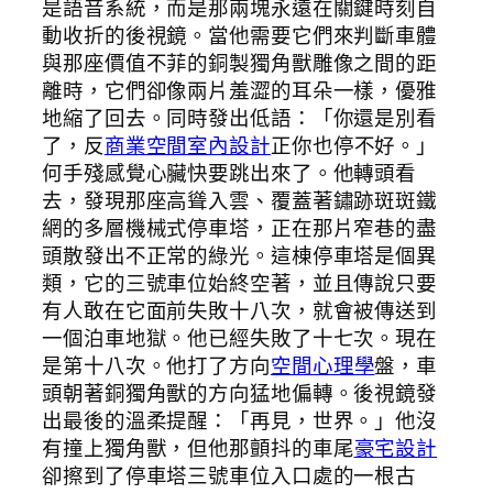
是語音系統，而是那兩塊永遠在關鍵時刻自
動收折的後視鏡。當他需要它們來判斷車體
與那座價值不菲的銅製獨角獸雕像之間的距
離時，它們卻像兩片羞澀的耳朵一樣，優雅
地縮了回去。同時發出低語：「你還是別看
了，反
商業空間室內設計
正你也停不好。」
何手殘感覺心臟快要跳出來了。他轉頭看
去，發現那座高聳入雲、覆蓋著鏽跡斑斑鐵
網的多層機械式停車塔，正在那片窄巷的盡
頭散發出不正常的綠光。這棟停車塔是個異
類，它的三號車位始終空著，並且傳說只要
有人敢在它面前失敗十八次，就會被傳送到
一個泊車地獄。他已經失敗了十七次。現在
是第十八次。他打了方向
空間心理學
盤，車
頭朝著銅獨角獸的方向猛地偏轉。後視鏡發
出最後的溫柔提醒：「再見，世界。」他沒
有撞上獨角獸，但他那顫抖的車尾
豪宅設計
卻擦到了停車塔三號車位入口處的一根古