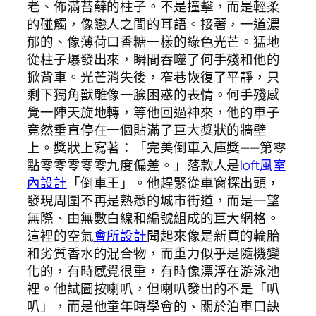
老、佈滿苔蘚的柱子。不是撞擊，而是輕柔
的碰觸，像戀人之間的耳語。接著，一道濃
郁的、像薄荷口香糖一樣的綠色光芒。猛地
從柱子爆發出來，瞬間吞噬了何手殘和他的
掀背車。光芒消失後，窄巷恢復了平靜，只
剩下獨角獸雕像一臉困惑的表情。何手殘感
覺一陣天旋地轉，等他回過神來，他的車子
竟然垂直停在一個貼滿了巨大獎狀的牆壁
上。獎狀上寫著：「完美倒車入庫獎——第零
點零零零零零九度偏差。」落款人是
loft風室
內設計
「倒車王」。他趕緊從車窗探出頭，
發現周圍不再是熟悉的城市街道，而是一望
無際、由無數白線和編號組成的巨大網格。
這裡的空氣
會所設計
聞起來像是新買的輪胎
和劣質香水的混合物，而重力似乎是隨機變
化的，有時感覺很重，有時像漂浮在游泳池
裡。他試圖按喇叭，但喇叭發出的不是「叭
叭」，而是他童年時學會的、關於泊車口訣