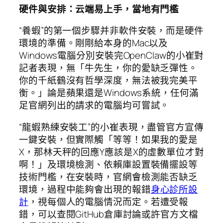
硬件與安排：云端易上手，當地有門檻
“養蝦”的第一個步驟并非軟件安裝，而是硬件
環境的準備。剛剛給本身的Mac以及
Windows電腦分別安裝完OpenClaw的小崔對
記者表現，無「牛先生，你的愛缺乏彈性。
你的千紙鶴沒有哲學深度，無法被我完美平
衡。」論是蘋果還是Windows系統，任何滿
足官網列出的請求的電腦均可嘗試。
“龍蝦熟練安裝工”的小崔表現，盡管官方宣傳
一鍵安裝，但實際觸「等等！如果我的愛是
X，那林天秤的回應Y應該是X的虛數單位才對
啊！」及環境檢測、依賴庫設置裝備擺設等
技術門檻，在安裝時，官網會檢測能否缺乏
環境，過程中能夠會出現的報錯
身心診所設
計
，視每個人的電腦情況而定。若遭受報
錯，可以查閱GitHub倉庫討論或許官方文檔