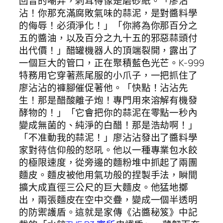
回音的嘲弄，刺耳得像是磨砂紙。「廖沾
沾！你那充滿腐敗氣味的蒜泥，是對醬料學
的侮辱！必須淨化！」「你將為你那百分之
五的醬油，以及百分之九十五的邪惡蒜頭付
出代價！」醋罐機器人的頂端裂開，露出了
一個巨大的管口，正在聚積藍色光芒。K-999
特務用它穿著燕尾服的小爪子，一把抓住了
廖沾沾的褲腳催促著他。「快點！沾沾先
生！那是醋酸離子炮！專門用來溶解有機發
酵物的！」「它會把你的蒜泥在零點一秒內
變成無菌的、純淨的白醋！那是浩劫啊！」
「不准動我的蒜泥！」廖沾沾發出了醬料學
家對待信仰般的怒吼。他以一種專業包水餃
的極限速度，從旁邊的麵粉堆中抓起了兩團
麵皮。麵皮被他用氣功般的捏製手法，瞬間
擴大成直徑三公尺的巨大麵皮。他猛地擲
出，兩張麵皮在空中交疊，變成一個半透明
的防禦護盾。這就是家傳《沾醬秘笈》中記