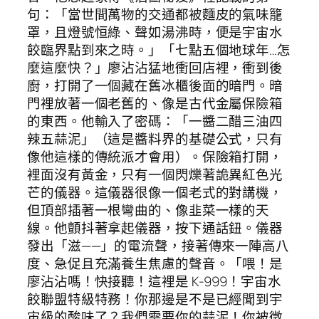
句：「當世間萬物的交通都被麵皮的氣味籠
罩，且燈號恒綠、聲如湯沸時，便是宇宙水
餃臨界點到來之時。」「七點五個地球年…怎
麼這麼快？」廖沾沾猛地衝回店裡，衝到後
廚，打開了一個藏在舊冰櫃後面的暗門。暗
門裡放著一個老舊的、像是古代金屬保險箱
的東西。他輸入了密碼：「一醬二醋三油四
辣五蒜泥」（這是醬料界的基礎公式，只有
像他這樣的傳統派才會用）。保險箱打開，
裡面沒有黃金，只有一個閃爍著詭異紅色光
芒的儀器。這儀器很像一個老式的對講機，
但頂部插著一根彎曲的、像韭菜一樣的天
線。他顫抖著拿起儀器，按下通話鈕。儀器
發出「滋——」的電流聲，接著傳來一陣高八
度、急促且充滿養生焦慮的聲音。「喂！是
廖沾沾嗎！快接聽！這裡是 K-999！宇宙水
餃聯盟特級特務！你那邊是不是已經聞到宇
宙級的酸味了？我們需要你的蒜泥！你被徵