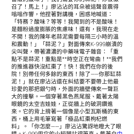
召了！馬上！」廖沾沾的耳朵被這聲音震得
嗡嗡作響，他捏著對講機，困惑地喊道：
「特務？酸味？等等！我聞到的不是酸味！
是麵粉過度膨脹的焦慮味！還有，我現在走
不開！我的陳年老蒜泥需要每隔三小時的溫
和震動！」「蒜泥？」對面傳來K-999崩潰的
尖叫聲，帶著濃濃的中藥味電子雜音：「重
點不是蒜泥！重點是**時空正在彎曲！**我們
的推進器快沒紅棗了！快！我們在你的後
院！別帶任何多餘的東西！除了——你那缸蒜
泥！」就在廖沾沾還在糾結要不要帶上他最
珍愛的那把銀勺時，外面的牆壁傳來一聲巨
大的撞擊。一個穿著黑色燕尾服、戴著太陽
眼鏡的太空吉娃娃，正從牆上的破洞鑽進
來。它的背上揹著一個像是小型瓦斯桶的東
西，桶上用毛筆寫著「極品紅棗枸杞燃
料」。「你怎麼——」廖沾沾驚訝地瞪大了眼
睛。K-999用它的小短腿站得筆直，戴著白
中