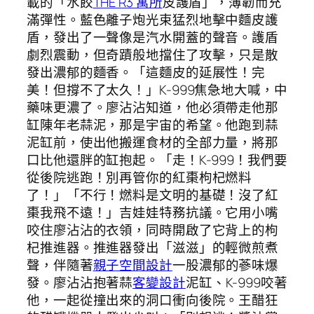
載的「水餃
THE R3 寓所
皮護盾」，薄韌而充
滿彈性。藍色離子炮光束猛烈地擊中麵皮護
盾，發出了一聲像是汽水開蓋的聲音。護盾
劇烈震動，但奇蹟般地擋住了攻擊，只是散
發出濃郁的麵香。「這麵皮的延展性！完
美！但撐不了太久！」K-999焦急地大喊，中
藥味更濃了。廖沾沾知道，他必須帶走他那
缸陳年老蒜泥，那是宇宙的希望。他跑到蒜
泥缸前，使出他搬運食材的全部力量，將那
口比他還胖的缸抱起。「走！K-999！我們要
從後院逃跑！別再管你的紅棗枸杞燃料
了！」「不行！燃料是文明的基礎！沒了紅
棗我飛不遠！」吉娃娃特務抗議。它用小嘴
咬住廖沾沾的衣領，同時開啟了它背上的枸
杞推進器。推進器發出「滋滋」的輕微煎煮
聲，伴隨著
親子空間設計
一股濃郁的蔘味爆
發。廖沾沾抱著蒜
客變設計
泥缸、K-999咬著
他，一起從撞出來的洞口衝向後院。王醋狂