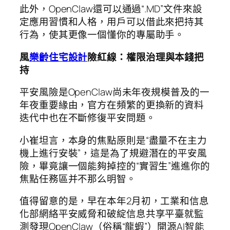
此外，OpenClaw還可以通過“.MD”文件來設
定應用習慣和人格，用戶可以借此來把持其
行為，使其更像一個懂你的專屬助手。
風
樂齡住宅設計
險紅線：權限治理與本錢把
持
平安風險是OpenClaw尚未年夜規模普及的一
年夜重要緣由，官方在頻繁的更換新的資料
迭代中也在不斷修復平安問題。
小崔坦言，本身的焦點原則是“盡量不在主力
機上進行安裝”，這是為了規避潛在的平安風
險，畢竟讓一個能夠掉控的“實習生”進進你的
焦點任務區并不那么明智。
值得留意的是，早在本年2月初，工業和信息
化部網絡平安威脅和破綻信息共享平臺就監
測發現OpenClaw（俗稱“龍蝦”）開源AI智能