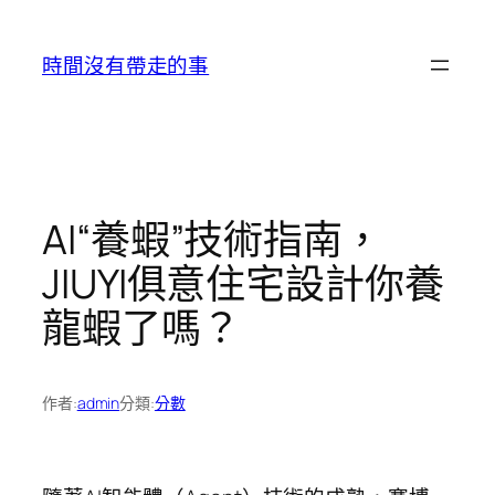
跳
至
時間沒有帶走的事
主
要
內
容
AI“養蝦”技術指南，
JIUYI俱意住宅設計你養
龍蝦了嗎？
作者:
admin
分類:
分數