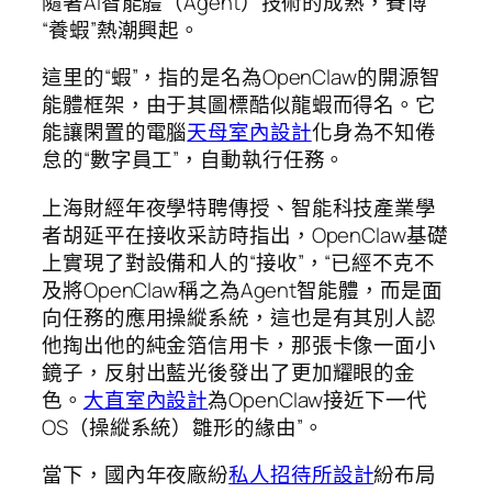
隨著AI智能體（Agent）技術的成熟，賽博
“養蝦”熱潮興起。
這里的“蝦”，指的是名為OpenClaw的開源智
能體框架，由于其圖標酷似龍蝦而得名。它
能讓閑置的電腦
天母室內設計
化身為不知倦
怠的“數字員工”，自動執行任務。
上海財經年夜學特聘傳授、智能科技產業學
者胡延平在接收采訪時指出，OpenClaw基礎
上實現了對設備和人的“接收”，“已經不克不
及將OpenClaw稱之為Agent智能體，而是面
向任務的應用操縱系統，這也是有其別人認
他掏出他的純金箔信用卡，那張卡像一面小
鏡子，反射出藍光後發出了更加耀眼的金
色。
大直室內設計
為OpenClaw接近下一代
OS（操縱系統）雛形的緣由”。
當下，國內年夜廠紛
私人招待所設計
紛布局