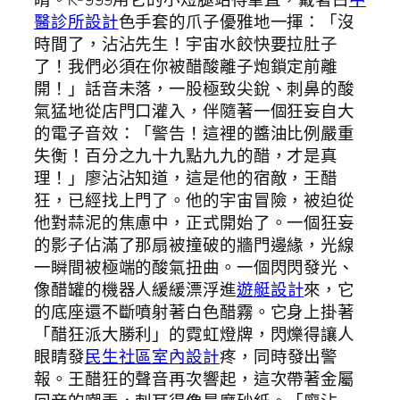
醫診所設計
色手套的爪子優雅地一揮：「沒
時間了，沾沾先生！宇宙水餃快要拉肚子
了！我們必須在你被醋酸離子炮鎖定前離
開！」話音未落，一股極致尖銳、刺鼻的酸
氣猛地從店門口灌入，伴隨著一個狂妄自大
的電子音效：「警告！這裡的醬油比例嚴重
失衡！百分之九十九點九九的醋，才是真
理！」廖沾沾知道，這是他的宿敵，王醋
狂，已經找上門了。他的宇宙冒險，被迫從
他對蒜泥的焦慮中，正式開始了。一個狂妄
的影子佔滿了那扇被撞破的牆門邊緣，光線
一瞬間被極端的酸氣扭曲。一個閃閃發光、
像醋罐的機器人緩緩漂浮進
遊艇設計
來，它
的底座還不斷噴射著白色醋霧。它身上掛著
「醋狂派大勝利」的霓虹燈牌，閃爍得讓人
眼睛發
民生社區室內設計
疼，同時發出警
報。王醋狂的聲音再次響起，這次帶著金屬