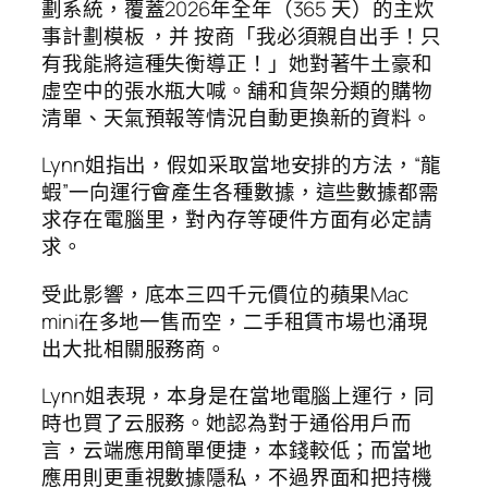
劃系統，覆蓋2026年全年（365 天）的主炊
事計劃模板 ，并 按商「我必須親自出手！只
有我能將這種失衡導正！」她對著牛土豪和
虛空中的張水瓶大喊。舖和貨架分類的購物
清單、天氣預報等情況自動更換新的資料。
Lynn姐指出，假如采取當地安排的方法，“龍
蝦”一向運行會產生各種數據，這些數據都需
求存在電腦里，對內存等硬件方面有必定請
求。
受此影響，底本三四千元價位的蘋果Mac
mini在多地一售而空，二手租賃市場也涌現
出大批相關服務商。
Lynn姐表現，本身是在當地電腦上運行，同
時也買了云服務。她認為對于通俗用戶而
言，云端應用簡單便捷，本錢較低；而當地
應用則更重視數據隱私，不過界面和把持機