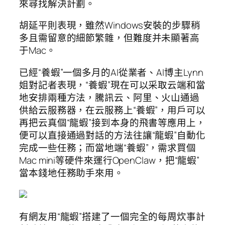
來尋找解決計劃。
胡延平則表現，雖然Windows安裝的步驟稍
多且需留意的細節繁雜，但難度并未顯著高
于Mac。
已經“養蝦”一個多月的AI從業者、AI博主Lynn
姐對記者表現，“養蝦”現在可以采取云端和當
地安排兩種方法，騰訊云、阿里、火山通過
供給云服務器，在云服務上“養蝦”，用戶可以
再把云真個“龍蝦”接到本身的飛書等應用上，
便可以直接通過對話的方法往讓“龍蝦”自動化
完成一些任務；而當地端“養蝦”，需求買個
Mac mini等硬件來運行OpenClaw，把“龍蝦”
當本錢地任務助手來用。
有網友用“龍蝦”搭建了一個完全的每周炊事計