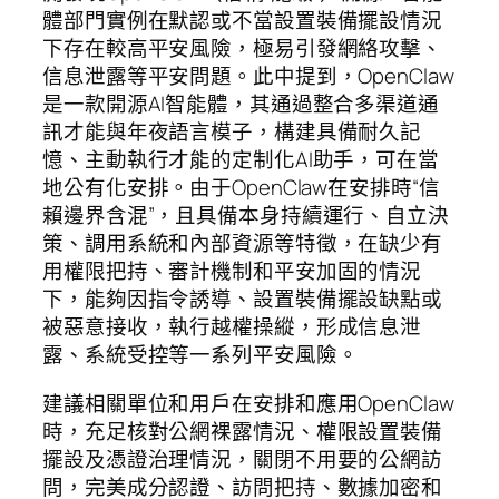
體部門實例在默認或不當設置裝備擺設情況
下存在較高平安風險，極易引發網絡攻擊、
信息泄露等平安問題。此中提到，OpenClaw
是一款開源AI智能體，其通過整合多渠道通
訊才能與年夜語言模子，構建具備耐久記
憶、主動執行才能的定制化AI助手，可在當
地公有化安排。由于OpenClaw在安排時“信
賴邊界含混”，且具備本身持續運行、自立決
策、調用系統和內部資源等特徵，在缺少有
用權限把持、審計機制和平安加固的情況
下，能夠因指令誘導、設置裝備擺設缺點或
被惡意接收，執行越權操縱，形成信息泄
露、系統受控等一系列平安風險。
建議相關單位和用戶在安排和應用OpenClaw
時，充足核對公網裸露情況、權限設置裝備
擺設及憑證治理情況，關閉不用要的公網訪
問，完美成分認證、訪問把持、數據加密和