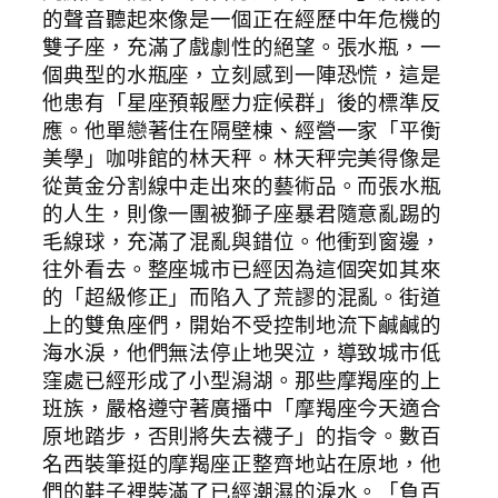
的聲音聽起來像是一個正在經歷中年危機的
雙子座，充滿了戲劇性的絕望。張水瓶，一
個典型的水瓶座，立刻感到一陣恐慌，這是
他患有「星座預報壓力症候群」後的標準反
應。他單戀著住在隔壁棟、經營一家「平衡
美學」咖啡館的林天秤。林天秤完美得像是
從黃金分割線中走出來的藝術品。而張水瓶
的人生，則像一團被獅子座暴君隨意亂踢的
毛線球，充滿了混亂與錯位。他衝到窗邊，
往外看去。整座城市已經因為這個突如其來
的「超級修正」而陷入了荒謬的混亂。街道
上的雙魚座們，開始不受控制地流下鹹鹹的
海水淚，他們無法停止地哭泣，導致城市低
窪處已經形成了小型潟湖。那些摩羯座的上
班族，嚴格遵守著廣播中「摩羯座今天適合
原地踏步，否則將失去襪子」的指令。數百
名西裝筆挺的摩羯座正整齊地站在原地，他
們的鞋子裡裝滿了已經潮濕的淚水。「負百