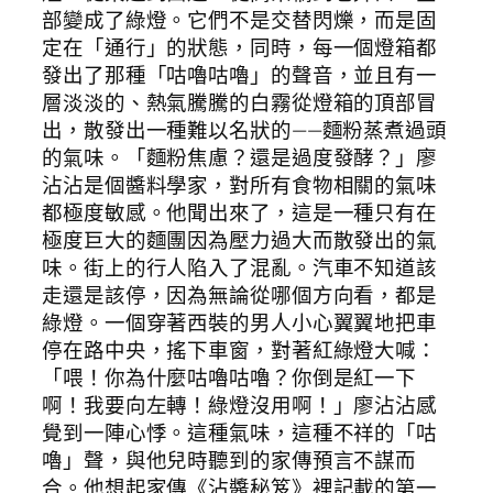
部變成了綠燈。它們不是交替閃爍，而是固
定在「通行」的狀態，同時，每一個燈箱都
發出了那種「咕嚕咕嚕」的聲音，並且有一
層淡淡的、熱氣騰騰的白霧從燈箱的頂部冒
出，散發出一種難以名狀的——麵粉蒸煮過頭
的氣味。「麵粉焦慮？還是過度發酵？」廖
沾沾是個醬料學家，對所有食物相關的氣味
都極度敏感。他聞出來了，這是一種只有在
極度巨大的麵團因為壓力過大而散發出的氣
味。街上的行人陷入了混亂。汽車不知道該
走還是該停，因為無論從哪個方向看，都是
綠燈。一個穿著西裝的男人小心翼翼地把車
停在路中央，搖下車窗，對著紅綠燈大喊：
「喂！你為什麼咕嚕咕嚕？你倒是紅一下
啊！我要向左轉！綠燈沒用啊！」廖沾沾感
覺到一陣心悸。這種氣味，這種不祥的「咕
嚕」聲，與他兒時聽到的家傳預言不謀而
合。他想起家傳《沾醬秘笈》裡記載的第一