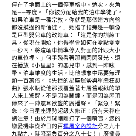
停在了地面上的一個停車格中。這次，夾角
是——零度。「你被分配給我的泊車學徒了。
如果泊車是一種宗教，你就是那個連方向盤
都沒摸過的新信徒。」她指了指旁邊一輛像
是巨型嬰兒車的改造車：「這是你的訓練工
具，從現在開始，你得學會如何在零點零零
一秒內，將這輛車精準停入對面的針眼大小
的車位裡。」何手殘看著那輛閃閃發光、還
在播放《小星星》的嬰兒車，感到一陣眩
暈。泊車維度的生活，比他想象中還要無理
頭一百萬倍。《失控的星座運勢與單戀狂想
曲》張水瓶從他那張覆蓋著七層舊報紙的單
人床上驚醒，不是因為鬧鐘，而是因為屋頂
傳來了一陣震耳欲聾的廣播聲。「緊急！緊
急！今日星座運勢超級大修正！所有天秤座
請注意！由於月球剛剛打了一個噴嚏，您的
戀愛機率從昨日的百
禪風室內設計
分之九十
九點九，陡降至負百分之八十七！」廣播員