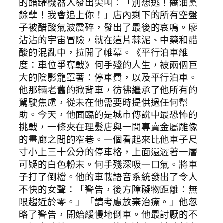
的醋罐機器人發出尖叫：「別想逃！醬油黨
餘孽！我會追上你！」店內剩下的所有空盤
子被醋酸氣波震碎，發出了最後的哀鳴。廖
沾沾的宇宙冒險，就在這片蒜泥、中藥和醋
酸的混亂中，拉開了帷幕。《平行泊車維
度：車位爭奪戰》何手殘的人生，被兩個巨
大的陰影籠罩著：停車費，以及平行泊車。
他那輛老舊的掀背車，彷彿繼承了他所有的
駕駛焦慮，從未在他需要時提供過任何幫
助。今天，他面臨的是城市傳說中最恐怖的
挑戰，一條夾在理髮店與一間專賣金屬雕像
的畫廊之間的窄巷。一個看起來比他車子尺
寸小上三十公分的停車格，上面還灑著一層
可疑的白色粉末。何手殘深吸一口氣。將車
子打了倒檔。他的車載語音系統發出了令人
不快的女聲：「警告，後方障礙物距離：無
限趨近於零。」「請考慮放棄治療。」他忽
略了警告，開始緩慢地倒車。他最討厭的不