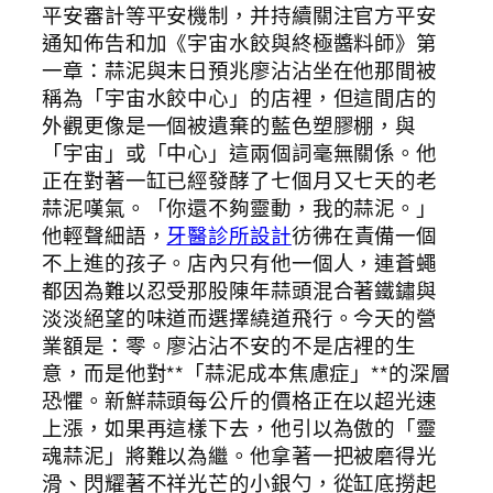
平安審計等平安機制，并持續關注官方平安
通知佈告和加《宇宙水餃與終極醬料師》第
一章：蒜泥與末日預兆廖沾沾坐在他那間被
稱為「宇宙水餃中心」的店裡，但這間店的
外觀更像是一個被遺棄的藍色塑膠棚，與
「宇宙」或「中心」這兩個詞毫無關係。他
正在對著一缸已經發酵了七個月又七天的老
蒜泥嘆氣。「你還不夠靈動，我的蒜泥。」
他輕聲細語，
牙醫診所設計
彷彿在責備一個
不上進的孩子。店內只有他一個人，連蒼蠅
都因為難以忍受那股陳年蒜頭混合著鐵鏽與
淡淡絕望的味道而選擇繞道飛行。今天的營
業額是：零。廖沾沾不安的不是店裡的生
意，而是他對**「蒜泥成本焦慮症」**的深層
恐懼。新鮮蒜頭每公斤的價格正在以超光速
上漲，如果再這樣下去，他引以為傲的「靈
魂蒜泥」將難以為繼。他拿著一把被磨得光
滑、閃耀著不祥光芒的小銀勺，從缸底撈起