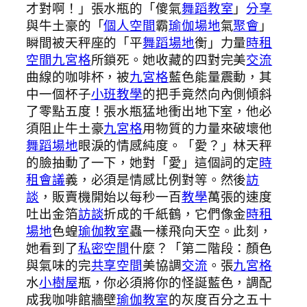
才對啊！」張水瓶的「傻氣
舞蹈教室
」
分享
與牛土豪的「
個人空間
霸
瑜伽場地
氣
聚會
」
瞬間被天秤座的「平
舞蹈場地
衡」力量
時租
空間
九宮格
所鎖死。她收藏的四對完美
交流
曲線的咖啡杯，被
九宮格
藍色能量震動，其
中一個杯子
小班教學
的把手竟然向內側傾斜
了零點五度！張水瓶猛地衝出地下室，他必
須阻止牛土豪
九宮格
用物質的力量來破壞他
舞蹈場地
眼淚的情感純度。「愛？」林天秤
的臉抽動了一下，她對「愛」這個詞的定
時
租會議
義，必須是情感比例對等。然後
訪
談
，販賣機開始以每秒一百
教學
萬張的速度
吐出金箔
訪談
折成的千紙鶴，它們像金
時租
場地
色蝗
瑜伽教室
蟲一樣飛向天空。此刻，
她看到了
私密空間
什麼？「第二階段：顏色
與氣味的完
共享空間
美協調
交流
。張
九宮格
水
小樹屋
瓶，你必須將你的怪誕藍色，調配
成我咖啡館牆壁
瑜伽教室
的灰度百分之五十