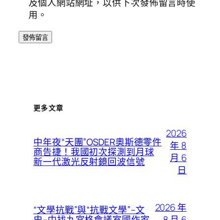
及個人網站網址，以供下次發佈留言時使
用。
更多文章
2026
中年夜“天團”OSDER奧斯德零件
年 8
商告捷！我國初次探測到月球
月 6
新一代激光反射鏡回波信號
日
2026 年
“文學抗戰”與“抗戰文學”–文
8 月 6
史–中找九宮格會議室國作家