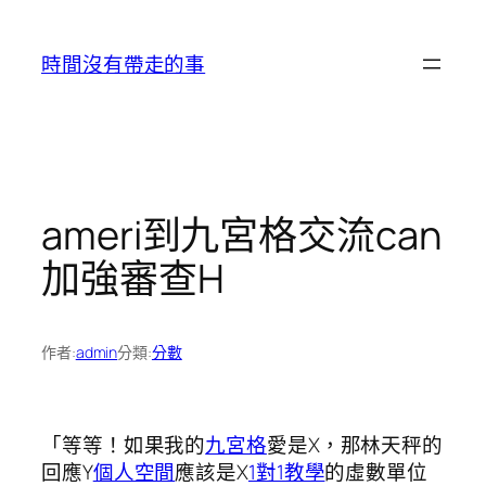
跳
至
時間沒有帶走的事
主
要
內
容
ameri到九宮格交流can
加強審查H
作者:
admin
分類:
分數
「等等！如果我的
九宮格
愛是X，那林天秤的
回應Y
個人空間
應該是X
1對1教學
的虛數單位