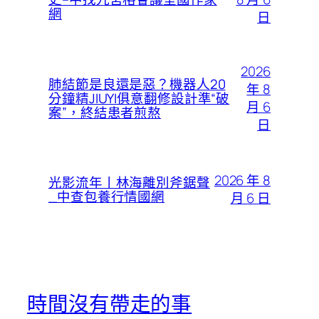
網
日
2026
肺結節是良還是惡？機器人20
年 8
分鐘精JIUYI俱意翻修設計準“破
月 6
案”，終結患者煎熬
日
2026 年 8
光影流年丨林海離別斧鋸聲
_中查包養行情國網
月 6 日
時間沒有帶走的事