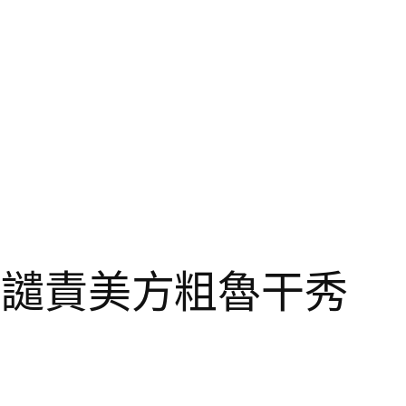
中國譴責美方粗魯干秀