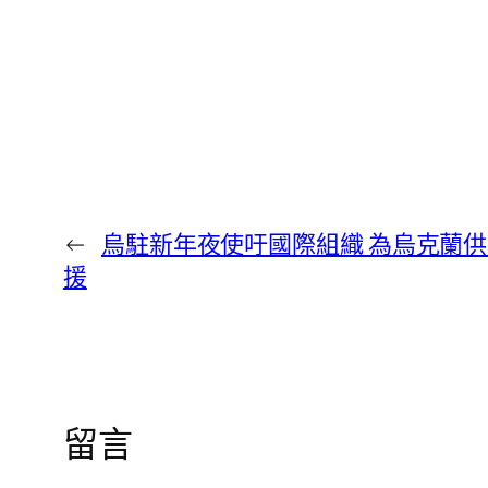
←
烏駐新年夜使吁國際組織 為烏克蘭供給
援
留言