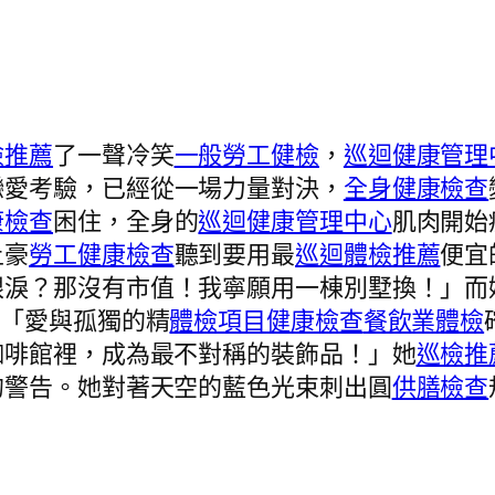
檢推薦
了一聲冷笑
一般勞工健檢
，
巡迴健康管理
戀愛考驗，已經從一場力量對決，
全身健康檢查
康檢查
困住，全身的
巡迴健康管理中心
肌肉開始
土豪
勞工健康檢查
聽到要用最
巡迴體檢推薦
便宜
眼淚？那沒有市值！我寧願用一棟別墅換！」而
*「愛與孤獨的精
體檢項目
健康檢查
餐飲業體檢
咖啡館裡，成為最不對稱的裝飾品！」她
巡檢推
的警告。她對著天空的藍色光束刺出圓
供膳檢查