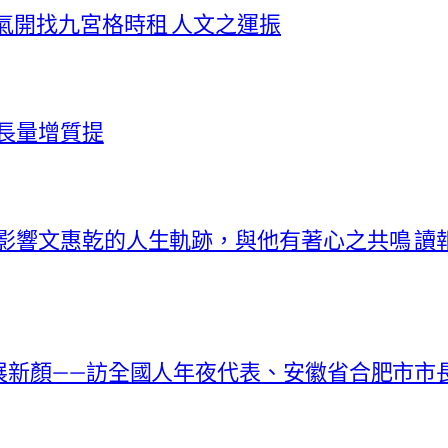
氣開找九宮格時租 人文之運振
價長量增質提
曾影響文惠乾的人生軌跡，與他有著心之共鳴 讀報
落展新顏——訪全國人年夜代表、安徽省合肥市市