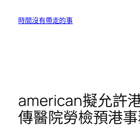
跳
至
時間沒有帶走的事
主
要
內
容
american擬
傳醫院勞檢預港事