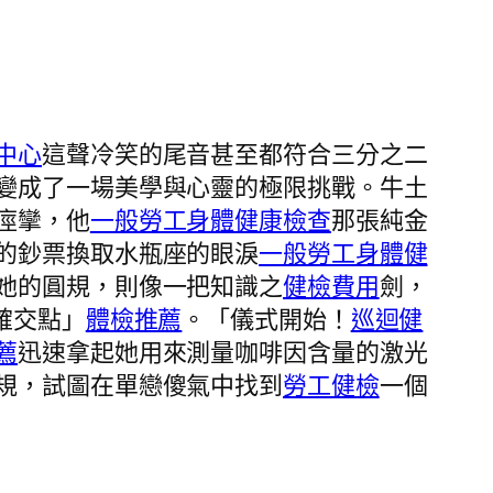
中心
這聲冷笑的尾音甚至都符合三分之二
變成了一場美學與心靈的極限挑戰。牛土
痙攣，他
一般勞工身體健康檢查
那張純金
的鈔票換取水瓶座的眼淚
一般勞工身體健
她的圓規，則像一把知識之
健檢費用
劍，
確交點」
體檢推薦
。「儀式開始！
巡迴健
薦
迅速拿起她用來測量咖啡因含量的激光
規，試圖在單戀傻氣中找到
勞工健檢
一個