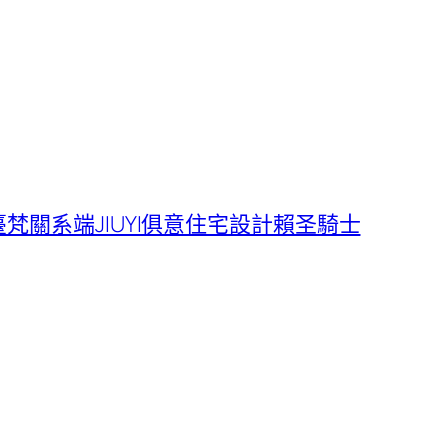
梵關系端JIUYI俱意住宅設計賴圣騎士