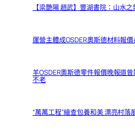
【梁艷陽 趙武】豐湖書院：山水之
運營主體成OSDER奧斯德材料報
羊OSDER奧斯德零件報價晚報道
不老
“萬萬工程”繪查包養和美 漂亮村