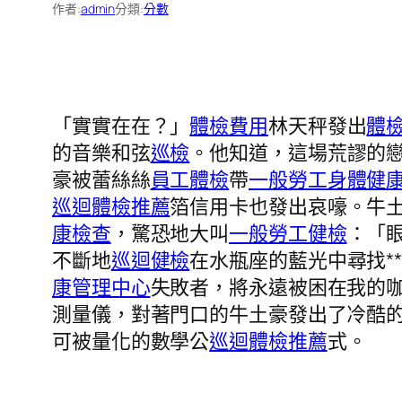
作者:
admin
分類:
分數
「實實在在？」
體檢費用
林天秤發出
體
的音樂和弦
巡檢
。他知道，這場荒謬的
豪被蕾絲絲
員工體檢
帶
一般勞工身體健
巡迴體檢推薦
箔信用卡也發出哀嚎。牛
康檢查
，驚恐地大叫
一般勞工健檢
：「
不斷地
巡迴健檢
在水瓶座的藍光中尋找*
康管理中心
失敗者，將永遠被困在我的
測量儀，對著門口的牛土豪發出了冷酷
可被量化的數學公
巡迴體檢推薦
式。