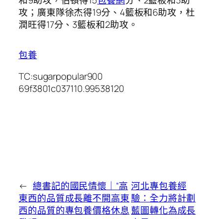
和9助攻，伯頓得15
包養網
分、2籃板和3助
攻；廣東隊徐杰得19分、4籃板和6助攻，杜
潤旺得17分、3籃板和2助攻。
包養
TC:sugarpopular900
69f3801c037110.99538120
←
總書記的國民情懷｜“高
河北專包養經
東西的品質成長離不開高東
驗：全力將計劃
西的品質的專包養價格休息
藍圖轉化為成長