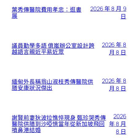
2026 年 8 月 9
葉秀傳醫院費用孝忠：逛書
展
日
2026 年 8
議員勤學多語 億嵐辦公室設計跨
越語言親近平易近眾
月 8 日
2026 年 8
緬甸外長稱翁山淑枝秀傳醫院供
膳安康狀況傑出
月 8 日
2026
謝賢前妻狄波拉憔悴現身 甄珍哭秀傳
年 8 月
醫院供膳到沙啞憶當年從新加坡飛回
噴鼻港結婚
8 日