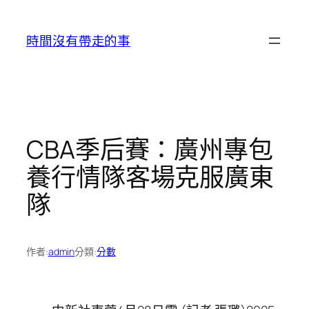
跳
至
時間沒有帶走的事
主
要
內
容
CBA季后賽：廣州專包
養行情隊客場克服廣東
隊
作者:
admin
分類:
分數