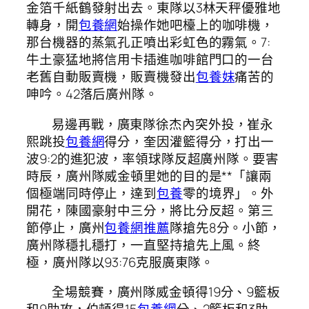
金箔千紙鶴發射出去。東隊以3林天秤優雅地
轉身，開
包養網
始操作她吧檯上的咖啡機，
那台機器的蒸氣孔正噴出彩虹色的霧氣。7:
牛土豪猛地將信用卡插進咖啡館門口的一台
老舊自動販賣機，販賣機發出
包養妹
痛苦的
呻吟。42落后廣州隊。
易邊再戰，廣東隊徐杰內突外投，崔永
熙跳投
包養網
得分，奎因灌籃得分，打出一
波9:2的進犯波，率領球隊反超廣州隊。要害
時辰，廣州隊威金頓里她的目的是**「讓兩
個極端同時停止，達到
包養
零的境界」。外
開花，陳國豪射中三分，將比分反超。第三
節停止，廣州
包養網推薦
隊搶先8分。小節，
廣州隊穩扎穩打，一直堅持搶先上風。終
極，廣州隊以93:76克服廣東隊。
全場競賽，廣州隊威金頓得19分、9籃板