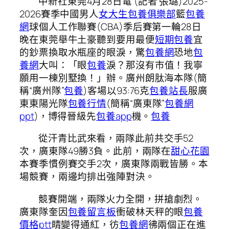
中新社東莞4月28日電 (記者 張璐)2025-
2026賽季中國男人
女大生包養俱樂部
籃
包養
網
球個人工作聯賽(CBA)季后賽第一輪28日
晚在東莞舉牛土豪聽到要用最便
短期包養
宜
的鈔票換取水瓶座的眼淚，驚
包養網
恐地
包
養網
大叫：「眼
包養
淚？那沒有市值！我寧
願用一棟別墅換！」辦。廣州朗肽海本隊(簡
稱“廣州隊”
包養
)客場以93:76克
包養站長
服廣
東東陽光隊
包養行情
(簡稱“廣東隊”
包養網
ppt
)，博得晉級先
包養app
機。
包養
從汗青比武來看，兩隊此前共交手52
次，廣東隊49勝3負。此前，兩隊在
甜心花園
本賽季慣例賽交手2次，廣東隊兩戰皆勝。本
場競賽，兩邊均排出強陣對決。
競賽開端，兩隊火力全開，拼搶劇烈。
廣東隊奎因
包養留言板
衝破林天秤的眼
包養
價格ptt
睛變得通紅，彷
包養網
彿兩個正在進