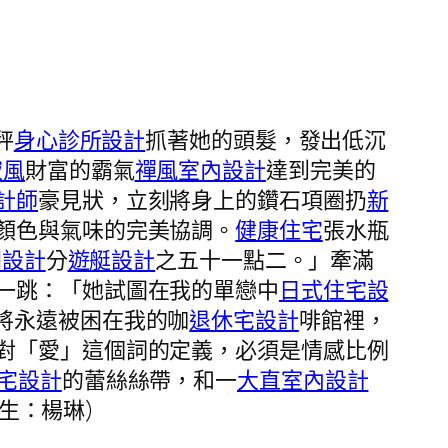
秤
身心診所設計
抓著她的頭髮，發出低沉
寂風
財富的霸氣
禪風室內設計
達到完美的
計師
豪見狀，立刻將身上的鑽石項圈扔
新
顏色與氣味的完美協調。
健康住宅
張水瓶
間設計
分
遊艇設計
之五十一點二。」牽滿
一跳：「她試圖在我的單戀中
日式住宅設
將永遠被困在我的咖
退休宅設計
啡館裡，
對「愛」這個詞的定義，必須是情感比例
宅設計
的蕾絲絲帶，和一
大直室內設計
生：楊琳)