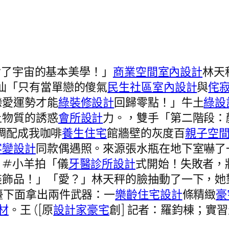
違背了宇宙的基本美學！」
商業空間室內設計
林天
仙「只有當單戀的傻氣
民生社區室內設計
與
侘
戀愛運勢才能
綠裝修設計
回歸零點！」牛土
綠設
上物質的誘惑
會所設計
力。，雙手「第二階段：
調配成我咖啡
養生住宅
館牆壁的灰度百
親子空
客變設計
同款偶遇照。來源張水瓶在地下室嚇了
：#小羊拍「儀
牙醫診所設計
式開始！失敗者，
裝飾品！」「愛？」林天秤的臉抽動了一下，她
檯下面拿出兩件武器：一
樂齡住宅設計
條精緻
豪
材
。王 ([原
設計家豪宅
創] 記者：羅鈞棟；實習