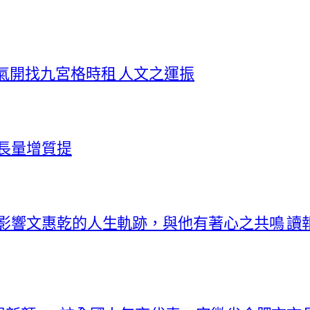
氣開找九宮格時租 人文之運振
價長量增質提
曾影響文惠乾的人生軌跡，與他有著心之共鳴 讀報