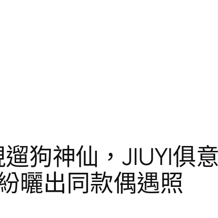
頭現遛狗神仙，JIUY
紛曬出同款偶遇照