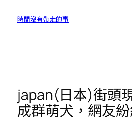
跳
至
時間沒有帶走的事
主
要
內
容
japan(日本)街
成群萌犬，網友紛