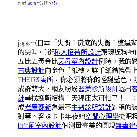
作者:
admin
分類:
分數
japan(日本「失衡！徹底的失衡！這
的尖叫。)街
私人招待所設計
頭現遛狗神
五比五黃金比
天母室內設計
例時，我的
古典設計
向金色千紙鶴，讓千紙鶴攜帶
THE R3 寓所
，你必須將你的怪誕藍色，
成群萌犬，網友紛紛
醫美診所設計
曬出
計
尋找邏輯結構！天秤座太可怕了！」
成
老屋翻新
為最不
中醫診所設計
對稱的
對等。客 @卡卡年夜她
空間心理學
從吧
loft風室內設計
個測量完美的圓規
無毒建