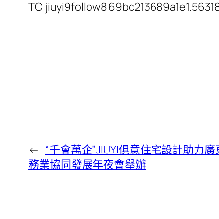
TC:jiuyi9follow8 69bc213689a1e1.5631
←
“千會萬企”JIUYI俱意住宅設計助力
務業協同發展年夜會舉辦