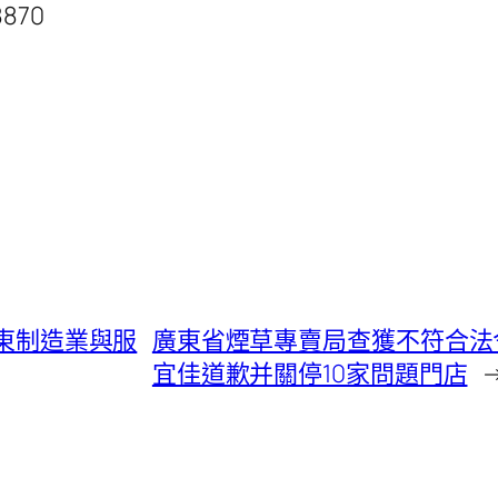
8870
廣東制造業與服
廣東省煙草專賣局查獲不符合法令卷煙
宜佳道歉并關停10家問題門店