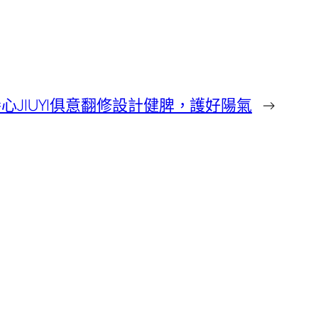
養心JIUYI俱意翻修設計健脾，護好陽氣
→