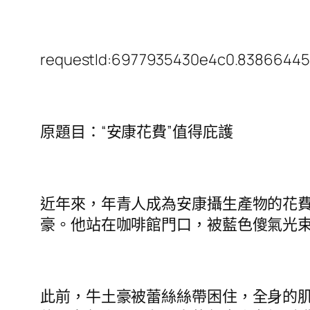
requestId:6977935430e4c0.83866445
原題目：“安康花費”值得庇護
近年來，年青人成為安康攝生產物的花
豪。他站在咖啡館門口，被藍色傻氣光
此前，牛土豪被蕾絲絲帶困住，全身的