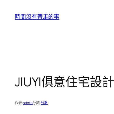
跳
至
時間沒有帶走的事
主
要
內
容
JIUYI俱意住宅設
作者:
admin
分類:
分數