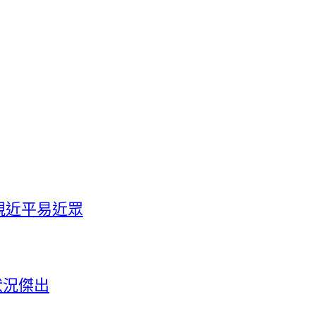
親近平易近眾
狀況傑出