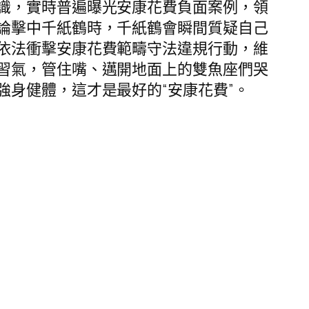
識，實時普遍曝光安康花費負面案例，領
論擊中千紙鶴時，千紙鶴會瞬間質疑自己
依法衝擊安康花費範疇守法違規行動，維
習氣，管住嘴、邁開地面上的雙魚座們哭
身健體，這才是最好的“安康花費”。