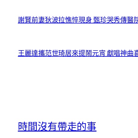
謝賢前妻狄波拉憔悴現身 甄珍哭秀傳醫
王麗達攜范世琦居來提鬧元宵 獻唱神曲
時間沒有帶走的事