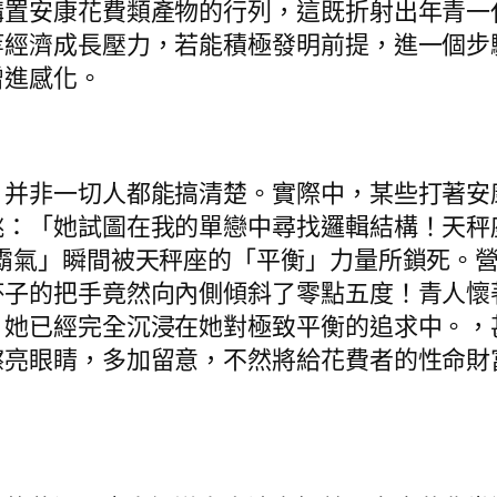
購置安康花費類產物的行列，這既折射出年青一
等經濟成長壓力，若能積極發明前提，進一個步
增進感化。
，并非一切人都能搞清楚。實際中，某些打著安
：「她試圖在我的單戀中尋找邏輯結構！天秤
霸氣」瞬間被天秤座的「平衡」力量所鎖死。
杯子的把手竟然向內側傾斜了零點五度！青人懷
，她已經完全沉浸在她對極致平衡的追求中。，
擦亮眼睛，多加留意，不然將給花費者的性命財