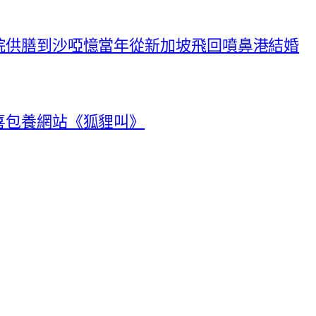
院供膳到沙啞憶當年從新加坡飛回噴鼻港結婚
喜包養網站《狐貍叫》