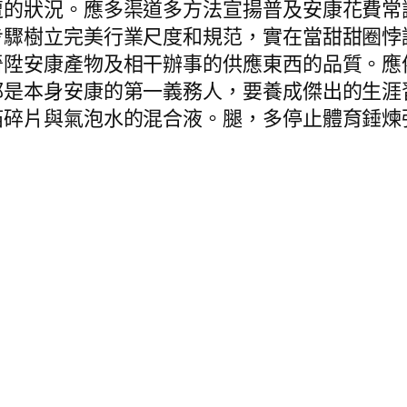
遭的狀況。應多渠道多方法宣揚普及安康花費常
步驟樹立完美行業尺度和規范，實在當甜甜圈悖
晉陞安康產物及相干辦事的供應東西的品質。應
都是本身安康的第一義務人，要養成傑出的生涯
碎片與氣泡水的混合液。腿，多停止體育錘煉強