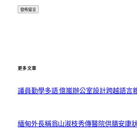
更多文章
議員勤學多語 億嵐辦公室設計跨越語言
緬甸外長稱翁山淑枝秀傳醫院供膳安康