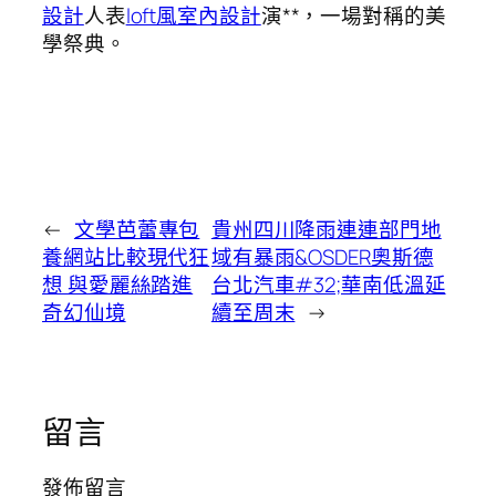
設計
人表
loft風室內設計
演**，一場對稱的美
學祭典。
←
文學芭蕾專包
貴州四川降雨連連部門地
養網站比較現代狂
域有暴雨&OSDER奧斯德
想 與愛麗絲踏進
台北汽車#32;華南低溫延
奇幻仙境
續至周末
→
留言
發佈留言