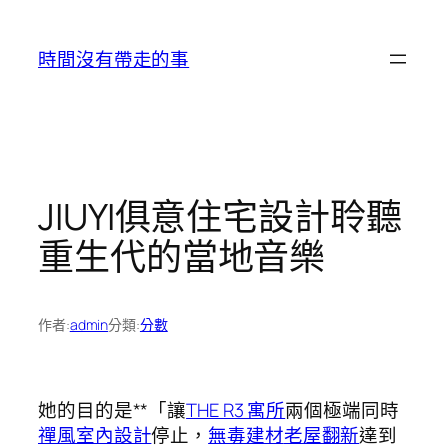
跳
至
時間沒有帶走的事
主
要
內
容
JIUYI俱意住宅設計聆聽
重生代的當地音樂
作者:
admin
分類:
分數
她的目的是**「讓
THE R3 寓所
兩個極端同時
禪風室內設計
停止，
無毒建材
老屋翻新
達到