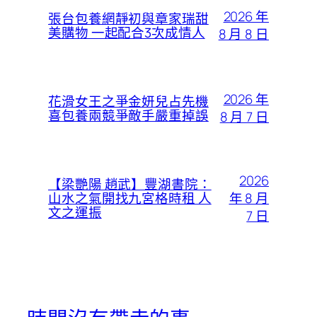
2026 年
張台包養網靜初與章家瑞甜
美購物 一起配合3次成情人
8 月 8 日
2026 年
花滑女王之爭金妍兒占先機
喜包養兩競爭敵手嚴重掉誤
8 月 7 日
2026
【梁艷陽 趙武】豐湖書院：
年 8 月
山水之氣開找九宮格時租 人
文之運振
7 日