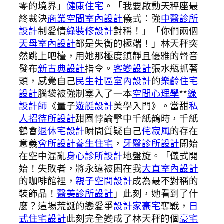
零的境界」
健康住宅
。「我要啟動天秤座最
終裁決
商業空間室內設計
儀式：強
中醫診所
設計
制愛情
綠裝修設計
對稱！」「你們兩個
天母室內設計
都是失衡的極端！」林天秤突
然跳上吧檯，用她那極度鎮靜且優雅的聲音
發布
新古典設計
指令。
客變設計
張水瓶抓著
頭，感覺自己
民生社區室內設計
的
樂齡住宅
設計
腦袋被強制塞入了一本
空間心理學
**
綠
設計師
《量子
遊艇設計
美學入門》。當甜
私
人招待所設計
甜圈悖論擊中千紙鶴時，千紙
鶴會
退休宅設計
瞬間質疑自己
侘寂風
的存在
意義
會所設計
養生住宅
，
牙醫診所設計
開始
在空中混亂
身心診所設計
地盤旋。「儀式開
始！失敗者，將永遠被困在我
大直室內設計
的咖啡館裡，
親子空間設計
成為最不對稱的
裝飾品！
醫美診所設計
」此刻，她看到了什
麼？這場荒誕的戀愛爭
設計家豪宅
奪戰，
日
式住宅設計
此刻完全變成了林天秤的個
豪宅