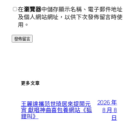
在
瀏覽器
中儲存顯示名稱、電子郵件地址
及個人網站網址，以供下次發佈留言時使
用。
更多文章
2026 年
王麗達攜范世琦居來提鬧元
8 月 8
宵 獻唱神曲喜包養網站《狐
貍叫》
日