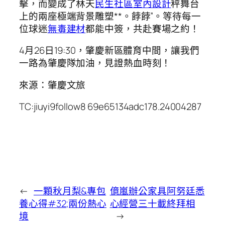
擊，而變成了林天
民生社區室內設計
秤舞台
上的兩座極端背景雕塑**。餑餑”。等待每一
位球迷
無毒建材
都能中簽，共赴賽場之約！
4月26日19:30，肇慶新區體育中間，讓我們
一路為肇慶隊加油，見證熱血時刻！
來源：肇慶文旅
TC:jiuyi9follow8 69e65134adc178.24004287
←
一顆秋月梨&專包
億嵐辦公家具阿努廷悉
養心得#32;兩份熱心
心經營三十載終拜相
境
→