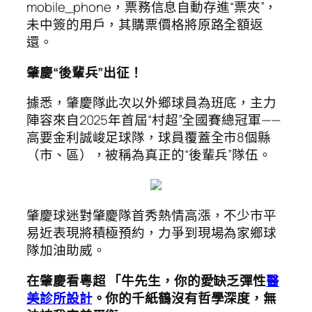
mobile_phone，票務信息自動存進“票夾”，
未中簽的用戶，其購票價格將原路全額返
還。
肇慶“後輩兵”出征！
據悉，肇慶隊此次以外鄉球員為班底，主力
陣容來自2025年首屆“村超”全國賽總冠軍——
高要金利誠峻足球隊，球員覆蓋全市8個縣
（市、區），被稱為真正的“後輩兵”隊伍。
肇慶球迷對肇慶隊首秀熱情高漲，不少市平
易近表現將積極預約，力爭到現場為家鄉球
隊加油助威。
在肇慶看粵超 「牛先生，你的愛缺乏彈性
醫
美診所設計
。你的千紙鶴沒有哲學深度，無