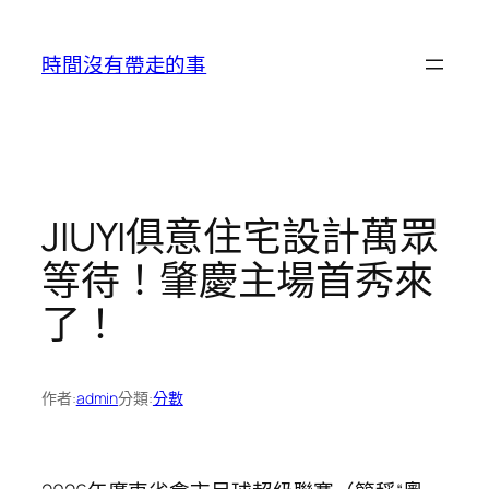
跳
至
時間沒有帶走的事
主
要
內
容
JIUYI俱意住宅設計萬眾
等待！肇慶主場首秀來
了！
作者:
admin
分類:
分數