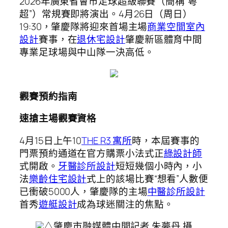
2026年廣東省會市足球超級聯賽（簡稱“粵
超”）常規賽即將演出。4月26日（周日）
19:30，肇慶隊將迎來首場主場
商業空間室內
設計
賽事，在
退休宅設計
肇慶新區體育中間
專業足球場與中山隊一決高低。
觀賽預約指南
速搶主場觀賽資格
4月15日上午10
THE R3 寓所
時，本屆賽事的
門票預約通道在官方購票小法式正
綠設計師
式開啟。
牙醫診所設計
短短幾個小時內，小
法
樂齡住宅設計
式上的該場比賽“想看”人數便
已衝破5000人，肇慶隊的主場
中醫診所設計
首秀
遊艇設計
成為球迷關注的焦點。
△肇慶市融媒體中間記者 朱夢丹 攝