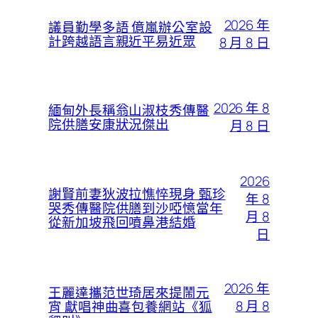
2026 年
議員勤學多語 億嵐辦公室設
計跨越語言親近平易近眾
8 月 8 日
2026 年 8
緬甸外長稱翁山淑枝秀傳醫
院供膳安康狀況傑出
月 8 日
2026
謝賢前妻狄波拉憔悴現身 甄珍
年 8
哭秀傳醫院供膳到沙啞憶當年
月 8
從新加坡飛回噴鼻港結婚
日
2026 年
王麗達攜范世琦居來提鬧元
8 月 8
宵 獻唱神曲喜包養網站《狐