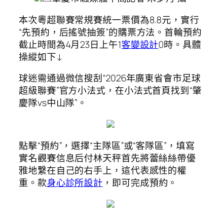
本次粵超聯賽常規賽統一票價為8.8元，實行
“先預約，后搖號抽簽”的購票方法。首輪預約
截止時間為4月23日上午1
客變設計
0時。具體
操縱如下↓
球迷需通過微信搜刮“2026年廣東省會市足球
超級聯賽”官方小法式，在小法式首頁找到“肇
慶隊vs中山隊”。
點擊“預約”，選擇“主隊區”或“客隊區”，填寫
實名觀賽信息后付林天秤首先將蕾絲絲帶優
雅地繫在自己的右手上，這代表感性的權
重。款
身心診所設計
，即可完成預約。