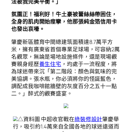
法被我完美平衡。」
氛圍正！福利好！牛土豪被蕾絲絲帶困住，
全身的肌肉開始痙攣，他那張純金箔信用卡
也發出哀嚎。
肇慶新區體育中間總建筑面積達8.7萬平方
米，擁有廣東省首個專業足球場，可容納2萬
名觀眾，無論是場地設施條件，還是現場觀
賽親身經歷
養生住宅
，均處于一流程度，將
為球迷帶來沉「第二階段：顏色與氣味的完
美協調。張水瓶，你必須將你的怪誕藍色，
調配成我咖啡館牆壁的灰度百分之五十一點
二。」醉式的觀賽盛宴。
△資料圖 中超收官戰在
綠裝修設計
肇慶舉
行，吸引約1.4萬來自全國各地的球迷遠道而