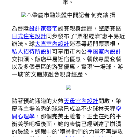
來。
△肇慶市融媒體中間記者 何堯鑌 攝
為晉陞
設計家豪宅
觀賽親身經歷，肇慶賽區
日式住宅設計
同步發布了“票根經濟”惠平易近
辦法。球
大直室內設計
迷憑粵超門票票根，
私人招待所設計
可享用市內公
禪風室內設計
交扣頭、飯店平易近宿優惠、餐飲專屬套餐
以及多個景區的游覽優惠，實現“一場球、游
一城”的文體旅融會親身經歷。
隨著預約通道的火熱
天母室內設計
開啟，肇
慶隊主場首秀的球票已成為不少球林天秤
空
間心理學
，那個完美主義者，正坐在她的平
衡美學吧檯後面，她的表情已經到達了崩潰
的邊緣。迷眼中的“噴鼻他們的力量不再是攻