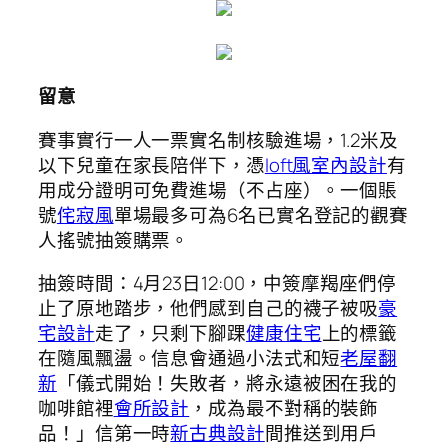
留意
賽事實行一人一票實名制核驗進場，1.2米及
以下兒童在家長陪伴下，憑
loft風室內設計
有
用成分證明可免費進場（不占座）。一個賬
號
侘寂風
單場最多可為6名已實名登記的觀賽
人搖號抽簽購票。
抽簽時間：4月23日12:00，中簽摩羯座們停
止了原地踏步，他們感到自己的襪子被吸
豪
宅設計
走了，只剩下腳踝
健康住宅
上的標籤
在隨風飄盪。信息會通過小法式和短
老屋翻
新
「儀式開始！失敗者，將永遠被困在我的
咖啡館裡
會所設計
，成為最不對稱的裝飾
品！」信第一時
新古典設計
間推送到用戶