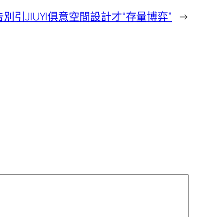
告別引JIUYI俱意空間設計才“存量博弈”
→