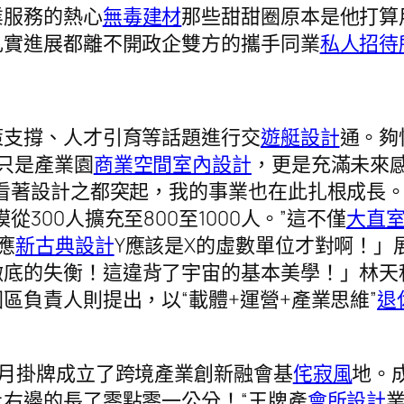
業服務的熱心
無毒建材
那些甜甜圈原本是他打算
扎實進展都離不開政企雙方的攜手同業
私人招待
策支撐、人才引育等話題進行交
遊艇設計
通。夠
只是產業園
商業空間室內設計
，更是充滿未來
看著設計之都突起，我的事業也在此扎根成長。
300人擴充至800至1000人。”這不僅
大直
應
新古典設計
Y應該是X的虛數單位才對啊！」
徹底的失衡！這違背了宇宙的基本美學！」林天
區負責人則提出，以“載體+運營+產業思維”
退
月掛牌成立了跨境產業創新融會基
侘寂風
地。
右邊的長了零點零一公分！“王牌產
會所設計
業