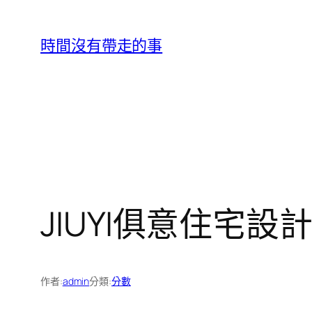
跳
至
時間沒有帶走的事
主
要
內
容
JIUYI俱意住宅
作者:
admin
分類:
分數