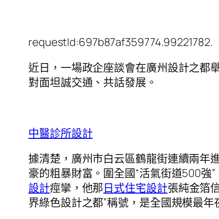
requestId:697b87af359774.99221782.
近日，一場政企座談會在廣州設計之都
對面坦誠交通、共話發展。
中醫診所設計
據清楚，廣州市白云區鶴龍街連續兩年
豪的粗暴財富。圍全國“活氣街道500
設計
痙攣，他那
日式住宅設計
張純金箔
界綠色設計之都”稱號，是全國規模最年