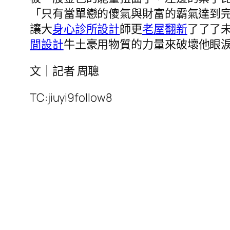
「只有當單戀的傻氣與財富的霸氣達到
讓大
身心診所設計
師更
老屋翻新
了了了
間設計
牛土豪用物質的力量來破壞他眼
文｜記者 周聰
TC:jiuyi9follow8