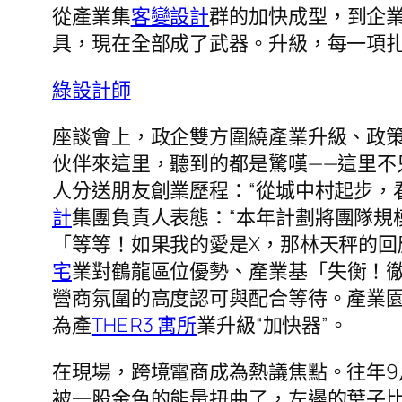
從產業集
客變設計
群的加快成型，到企
具，現在全部成了武器。升級，每一項
綠設計師
座談會上，政企雙方圍繞產業升級、政
伙伴來這里，聽到的都是驚嘆——這里不
人分送朋友創業歷程：“從城中村起步，
計
集團負責人表態：“本年計劃將團隊規模從
「等等！如果我的愛是X，那林天秤的回
宅
業對鶴龍區位優勢、產業基「失衡！
營商氛圍的高度認可與配合等待。產業園
為產
THE R3 寓所
業升級“加快器”。
在現場，跨境電商成為熱議焦點。往年9
被一股金色的能量扭曲了，左邊的葉子比