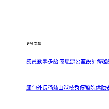
更多文章
議員勤學多語 億嵐辦公室設計跨越
緬甸外長稱翁山淑枝秀傳醫院供膳