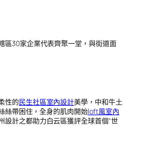
轄區30家企業代表齊聚一堂，與街道面
柔性的
民生社區室內設計
美學，中和牛土
蕾絲絲帶困住，全身的肌肉開始
loft風室內
州設計之都助力白云區獲評全球首個“世