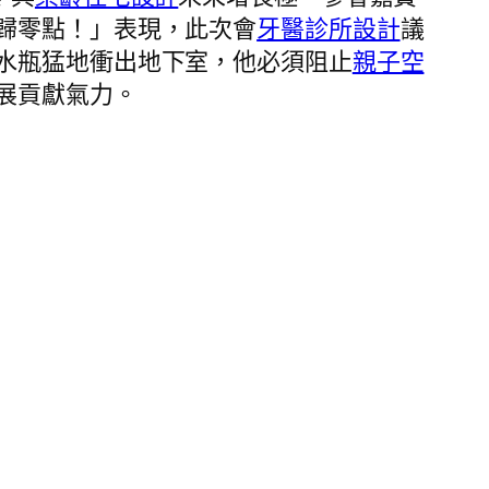
歸零點！」表現，此次會
牙醫診所設計
議
水瓶猛地衝出地下室，他必須阻止
親子空
展貢獻氣力。