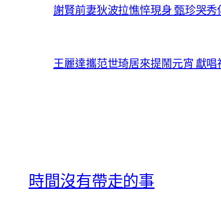
謝賢前妻狄波拉憔悴現身 甄珍哭
王麗達攜范世琦居來提鬧元宵 獻
時間沒有帶走的事