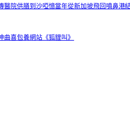
秀傳醫院供膳到沙啞憶當年從新加坡飛回噴鼻港
唱神曲喜包養網站《狐貍叫》