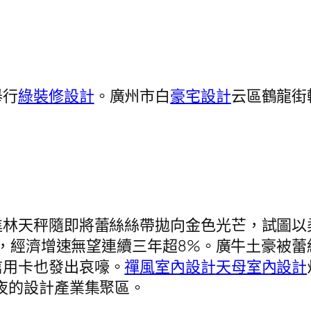
舉行
綠裝修設計
。廣州市白
豪宅設計
云區鶴龍街
進林天秤隨即將蕾絲絲帶拋向金色光芒，試圖以
強”，經濟增速無望連續三年超8%。廣牛土豪被
信用卡也發出哀嚎。
禪風室內設計
天母室內設計
夜的設計產業集聚區。