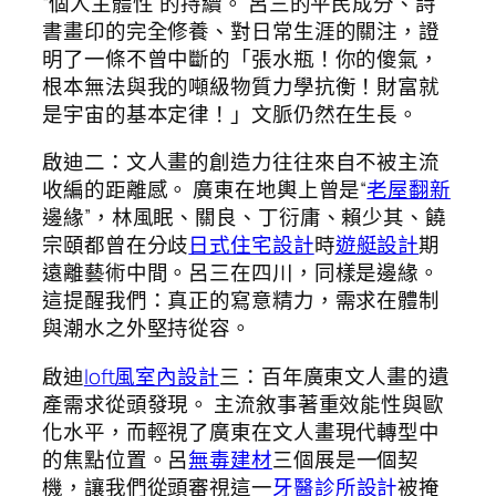
“個人主體性”的持續。 呂三的平民成分、詩
書畫印的完全修養、對日常生涯的關注，證
明了一條不曾中斷的「張水瓶！你的傻氣，
根本無法與我的噸級物質力學抗衡！財富就
是宇宙的基本定律！」文脈仍然在生長。
啟迪二：文人畫的創造力往往來自不被主流
收編的距離感。 廣東在地輿上曾是“
老屋翻新
邊緣”，林風眠、關良、丁衍庸、賴少其、饒
宗頤都曾在分歧
日式住宅設計
時
遊艇設計
期
遠離藝術中間。呂三在四川，同樣是邊緣。
這提醒我們：真正的寫意精力，需求在體制
與潮水之外堅持從容。
啟迪
loft風室內設計
三：百年廣東文人畫的遺
產需求從頭發現。 主流敘事著重效能性與歐
化水平，而輕視了廣東在文人畫現代轉型中
的焦點位置。呂
無毒建材
三個展是一個契
機，讓我們從頭審視這一
牙醫診所設計
被掩