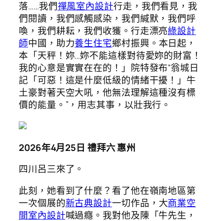
落……我們
禪風室內設計
行走，我們看見，我
們閱讀，我們感觸感染，我們緘默，我們呼
喚，我們耕耘，我們收獲。行走漂亮
綠設計
師
中國，助力
養生住宅
鄉村振興。本日起，
本「天秤！妳…妳不能這樣對待愛妳的財富！
我的心意是實實在在的！」院特發布“翁城日
記「可惡！這是什麼低級的情緒干擾！」牛
土豪對著天空大吼，他無法理解這種沒有標
價的能量。”，用志其事，以壯我行。
2026年4月25日 禮拜六 惠州
四川呂三來了。
此刻，她看到了什麼？看了他在嶺南地區第
一次個展的
新古典設計
一切作品，大
商業空
間室內設計
喊過癮。我對他及陳「牛先生，