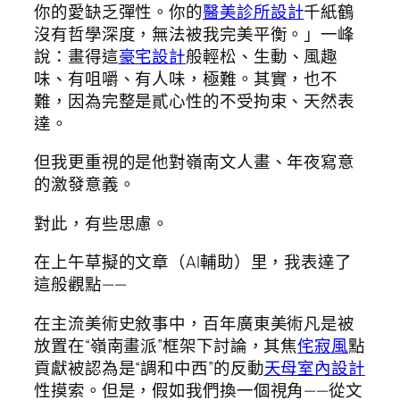
你的愛缺乏彈性。你的
醫美診所設計
千紙鶴
沒有哲學深度，無法被我完美平衡。」一峰
說：畫得這
豪宅設計
般輕松、生動、風趣
味、有咀嚼、有人味，極難。其實，也不
難，因為完整是貳心性的不受拘束、天然表
達。
但我更重視的是他對嶺南文人畫、年夜寫意
的激發意義。
對此，有些思慮。
在上午草擬的文章（AI輔助）里，我表達了
這般觀點——
在主流美術史敘事中，百年廣東美術凡是被
放置在“嶺南畫派”框架下討論，其焦
侘寂風
點
貢獻被認為是“調和中西”的反動
天母室內設計
性摸索。但是，假如我們換一個視角——從文