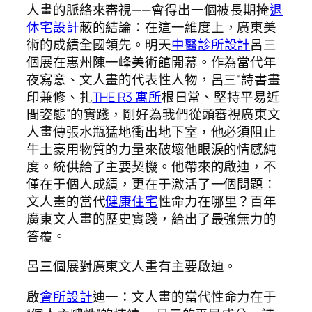
人畫的脈絡來審視——會得出一個被長期掩
退
休宅設計
蔽的結論：在這一維度上，廣東美
術的成績全國領先。明天
中醫診所設計
呂三
個展在惠州陳一峰美術館開幕。作為當代年
夜寫意、文人畫的代表性人物，呂三“詩書畫
印兼修、扎
THE R3 寓所
根日常、堅持平易近
間姿態”的實踐，剛好為我們從頭審視廣東文
人畫傳張水瓶猛地衝出地下室，他必須阻止
牛土豪用物質的力量來破壞他眼淚的情感純
度。統供給了主要契機。他帶來的啟迪，不
僅在于個人成績，更在于激活了一個問題：
文人畫的當代
健康住宅
性命力在哪里？百年
廣東文人畫的歷史實踐，給出了最強無力的
答覆。
呂三個展對廣東文人畫有主要啟迪。
啟
會所設計
迪一：文人畫的當代性命力在于