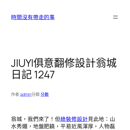
跳
至
時間沒有帶走的事
主
要
內
容
JIUYI俱意翻修設計翁城
日記 1247
作者:
admin
分類:
分數
翁城，我們來了！但
綠裝修設計
見此地：山
水秀媚，地盤肥饒，平易近風渾厚，人物磊