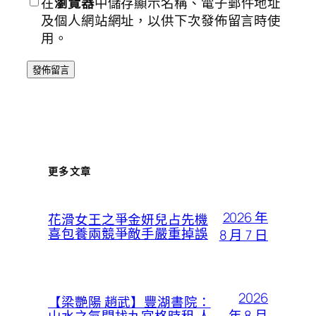
在
瀏覽器
中儲存顯示名稱、電子郵件地址
及個人網站網址，以供下次發佈留言時使
用。
更多文章
2026 年
花滑女王之爭金妍兒占先機
喜包養兩競爭敵手嚴重掉誤
8 月 7 日
2026
【梁艷陽 趙武】豐湖書院：
年 8 月
山水之氣開找九宮格時租 人