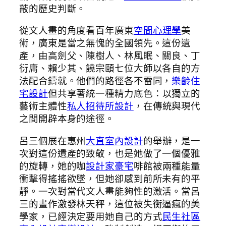
蔽的歷史判斷。
從文人畫的角度看百年廣東
空間心理學
美
術，廣東是當之無愧的全國領先。這份遺
產，由高劍父、陳樹人、林風眠、關良、丁
衍庸、賴少其、饒宗頤七位大師以各自的方
法配合鑄就。他們的路徑各不雷同，
樂齡住
宅設計
但共享著統一種精力底色：以獨立的
藝術主體性
私人招待所設計
，在傳統與現代
之間開辟本身的途徑。
呂三個展在惠州
大直室內設計
的舉辦，是一
次對這份遺產的致敬，也是她做了一個優雅
的旋轉，她的咖
設計家豪宅
啡館被兩種能量
衝擊得搖搖欲墜，但她卻感到前所未有的平
靜。一次對當代文人畫能夠性的激活。當呂
三的畫作激發林天秤，這位被失衡逼瘋的美
學家，已經決定要用她自己的方式
民生社區