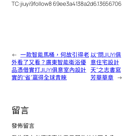
TC:jiuyi9follow8 69ee3a4138a2d6.13656706
←
一款智能馬桶，何故引得老
以“問JIUYI俱
外看了又看？廣東智能衛浴優
意住宅設計
品憑借實打JIUYI俱意室內設計
天”之志書寫
實的“省”贏得全球青睞
芳華華章
→
留言
發佈留言