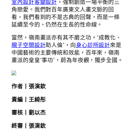
室內設計
客變設計
，強制創造一場平衡的三
角戀愛。我們對百年廣東文人畫文脈的回
看，我們看到的不是古典的回聲，而是一條
延續至今的、仍然在生長的性命線。
當然，嶺南畫派亦有其不磨之功。“成教化、
親子空間設計
助人倫”，向
身心診所設計
來是
中國藝術的主要傳統和效能，百年來，嶺南
畫派的皇皇“事功”，蔚為年夜觀，獨步全國。
作者丨張演欽
責編丨王綺彤
審核丨劉以杰
終審丨張演欽