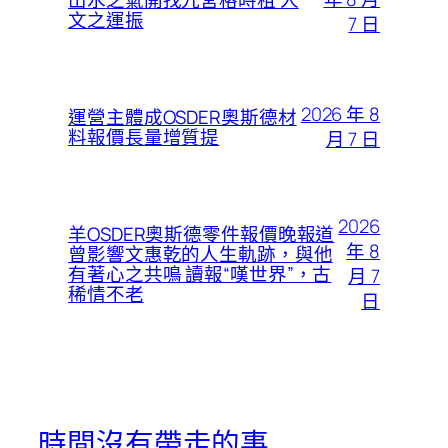
文之運振
7 日
2026 年 8
運營主體成OSDER奧斯德材
料報價長量增質提
月 7 日
2026
羊OSDER奧斯德零件報價晚報道
年 8
曾影響文惠乾的人生軌跡，與他
有著心之共鳴 讀報“嘆世界”，古
月 7
稀情不老
日
時間沒有帶走的事