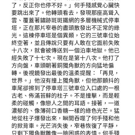
了，反正你也停不好。」何手殘感覺心臟快
要跳出來了。他轉頭看去，發現那座高聳入
雲、覆蓋著鏽跡斑斑鐵網的多層機械式停車
塔，正在那片窄巷的盡頭散發出不正常的綠
光。這棟停車塔是個異類，它的三號車位始
終空著，並且傳說只要有人敢在它面前失敗
十八次，就會被傳送到一個泊車地獄。他已
經失敗了十七次。現在是第十八次。他打了
方向盤，車頭朝著銅獨角獸的方向猛地偏
轉。後視鏡發出最後的溫柔提醒：「再見，
世界。」他沒有撞上獨角獸，但他那顫抖的
車尾卻擦到了停車塔三號車位入口處的一根
古老、佈滿苔蘚的柱子。不是撞擊，而是輕
柔的碰觸，像戀人之間的耳語。接著，一道
濃郁的、像薄荷口香糖一樣的綠色光芒。猛
地從柱子爆發出來，瞬間吞噬了何手殘和他
的掀背車。光芒消失後，窄巷恢復了平靜，
只剩下獨角獸雕像一臉困惑的表情。何手殘