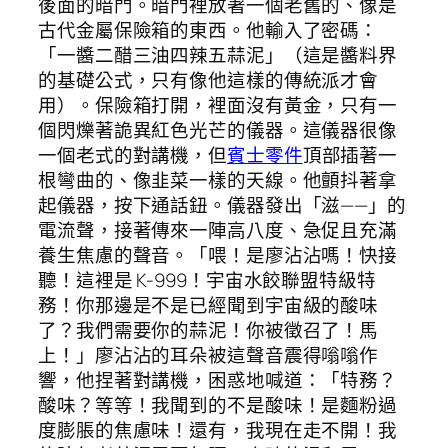
後面的暗門。暗門裡放著一個老舊的、像是
古代金屬保險箱的東西。他輸入了密碼：
「一醬二醋三油四辣五蒜泥」（這是醬料界
的基礎公式，只有像他這樣的傳統派才會
用）。保險箱打開，裡面沒有黃金，只有一
個閃爍著詭異紅色光芒的儀器。這儀器很像
一個老式的對講機，但
賓士零件
頂部插著一
根彎曲的、像韭菜一樣的天線。他顫抖著拿
起儀器，按下通話鈕。儀器發出「滋——」的
電流聲，接著傳來一陣高八度、急促且充滿
養生焦慮的聲音。「喂！是廖沾沾嗎！快接
聽！這裡是 K-999！宇宙水餃聯盟特級特
務！你那邊是不是已經聞到宇宙級的酸味
了？我們需要你的蒜泥！你被徵召了！馬
上！」廖沾沾的耳朵被這聲音震得嗡嗡作
響，他捏著對講機，困惑地喊道：「特務？
酸味？等等！我聞到的不是酸味！是麵粉過
度膨脹的焦慮味！還有，我現在走不開！我