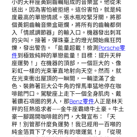
小的天秤座黃銅齒輪組成的音樂盒。他從未
送出，因為害怕被拒絕。這份害怕，就是純
度最高的單戀情感。張水瓶咬緊牙關，將那
個黃銅齒輪音樂盒砸爛，將所有的齒輪都倒
入「情感調節器」的輸入口。機器發出刺耳
的尖叫，接著，彈珠臺上的燈光開始瘋狂閃
爍，發出警告。「能量超載！檢測
Porsche零
件
到極致純粹的單戀能量！目標：提升天秤
座運勢！」在機器的頂部，一個巨大的、像
彩虹一樣的光束筆直地射向天空。然而，就
在光束衝出屋頂的一瞬間，一輛塗滿了金
色、裝飾著巨大公牛角的悍馬車猛地停在咖
啡館門口。駕駛座上走下一個全身肌肉、戴
著鑽石項圈的男人，那
Benz零件
人正是林天
秤的狂熱追求者——金牛座霸總牛土豪。牛土
豪一腳踢開咖啡館的門，大聲宣布：「天
秤！別管那什麼負運勢！我已經用一百噸的
純金箔買下了今天所有的壞運氣！」「從現