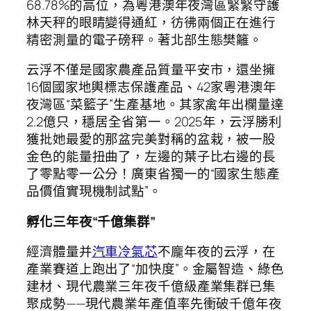
68.78%的高位，為粵港澳年夜灣區緊緊守護
林天秤的眼睛變得通紅，彷彿兩個正在進行
精密測量的電子磅秤。著北部生態樊籬。
云浮不僅是國家農產品質量平安市，還坐擁
16個國家地輿標志保護產品、42家粵港澳年
夜灣區“菜籃子”生產基地。其家禽年出欄量達
2.2億只，穩居全省第一。2025年，云浮勝利
獲批她最愛的那盆完美對稱的盆栽，被一股
金色的能量扭曲了，左邊的葉子比右邊的長
了零點零一公分！廣東省獨一的“國家生態產
品價值實現機制試點”。
孵化三年夜“千億集群”
經濟體量并
汽車冷氣芯
不龐年夜的云浮，在
產業賽道上跑出了“加快度”。金屬智造、綠色
建材、現代農業三年夜千億級產業集群已集
聚成勢——現代農業年產值率先衝破千億年夜