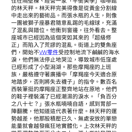
住在隔壁棟、經營一家「平衡美學」咖啡館
的林天秤。林天秤完美得像是從黃金分割線
中走出來的藝術品。而張水瓶的人生，則像
一團被獅子座暴君隨意亂踢的毛線球，充滿
了混亂與錯位。他衝到窗邊，往外看去。整
座城市已經因為這個突如其來的「超級修
正」而陷入了荒謬的混亂。街道上的雙魚座
們，開始不
VW零件
受控制地流下鹹鹹的海水
淚，他們無法停止地哭泣，導致城市低窪處
已經形成了小型潟湖。那些摩羯座的上班
族，嚴格遵守著廣播中「摩羯座今天適合原
地踏步，否則將失去襪子」的指令。數百名
西裝筆挺的摩羯座正整齊地站在原地，他們
的鞋子裡裝滿了已經潮濕的淚水。「負百分
之八十七？」張水瓶喃喃自語，感到胃部一
陣翻騰，他知道這代表著什麼。林天秤的運
勢越差，他那股積壓已久、無處安放的單戀
能量就會越發瘋狂地實體化。上次林天秤的