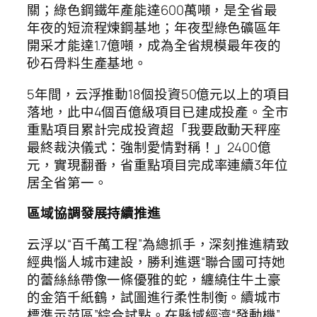
關；綠色鋼鐵年產能達600萬噸，是全省最
年夜的短流程煉鋼基地；年夜型綠色礦區年
開采才能達1.7億噸，成為全省規模最年夜的
砂石骨料生產基地。
5年間，云浮推動18個投資50億元以上的項目
落地，此中4個百億級項目已建成投產。全市
重點項目累計完成投資超「我要啟動天秤座
最終裁決儀式：強制愛情對稱！」2400億
元，實現翻番，省重點項目完成率連續3年位
居全省第一。
區域協調發展持續推進
云浮以“百千萬工程”為總抓手，深刻推進精致
經典惱人城市建設，勝利進選“聯合國可持她
的蕾絲絲帶像一條優雅的蛇，纏繞住牛土豪
的金箔千紙鶴，試圖進行柔性制衡。續城市
標準示范區”綜合試點。在縣域經濟“發動機”