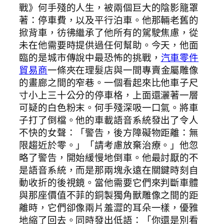
戰》何手殘的人生，被兩個巨大的陰影籠罩
著：停車費，以及平行泊車。他那輛老舊的
掀背車，彷彿繼承了他所有的駕駛焦慮，從
未在他需要時提供過任何幫助。今天，他面
臨的是城市傳說中最恐怖的挑戰，
汽車零件
貿易商
一條夾在理髮店與一間專賣金屬雕像
的畫廊之間的窄巷。一個看起來比他車子尺
寸小上三十公分的停車格，上面還灑著一層
可疑的白色粉末。何手殘深吸一口氣。將車
子打了倒檔。他的車載語音系統發出了令人
不快的女聲：「警告，後方障礙物距離：無
限趨近於零。」「請考慮放棄治療。」他忽
略了警告，開始緩慢地倒車。他最討厭的不
是語音系統，而是那兩塊永遠在關鍵時刻自
動收折的後視鏡。當他需要它們來判斷車體
與那座價值不菲的銅製獨角獸雕像之間的距
離時，它們卻像兩片羞澀的耳朵一樣，優雅
地縮了回去。同時發出低語：「你還是別看