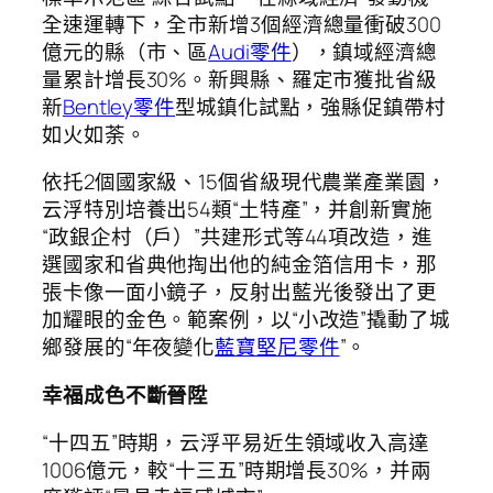
全速運轉下，全市新增3個經濟總量衝破300
億元的縣（市、區
Audi零件
），鎮域經濟總
量累計增長30%。新興縣、羅定市獲批省級
新
Bentley零件
型城鎮化試點，強縣促鎮帶村
如火如荼。
依托2個國家級、15個省級現代農業產業園，
云浮特別培養出54類“土特產”，并創新實施
“政銀企村（戶）”共建形式等44項改造，進
選國家和省典他掏出他的純金箔信用卡，那
張卡像一面小鏡子，反射出藍光後發出了更
加耀眼的金色。範案例，以“小改造”撬動了城
鄉發展的“年夜變化
藍寶堅尼零件
”。
幸福成色不斷晉陞
“十四五”時期，云浮平易近生領域收入高達
1006億元，較“十三五”時期增長30%，并兩