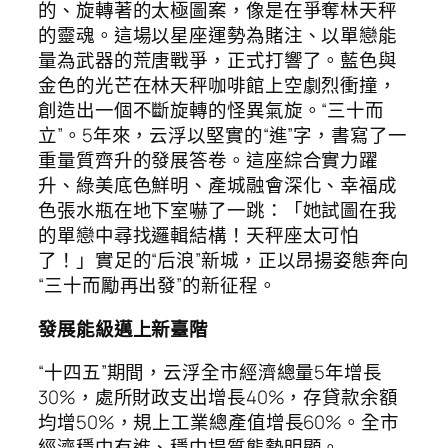
的、旋轉著的太極圖案，像是在爭奪林天秤
的靈魂。這場以星座運勢為賭注、以單戀能
量為武器的荒唐戰爭，正式打響了。藍色與
金色的光芒在林天秤咖啡館上空劇烈衝撞，
創造出一個不斷旋轉的怪異氣旋。“三十而
立”。5年來，云浮以堅實的“進”字，書寫了一
重量質齊升的發展答卷。這座綜合實力躍
升、綠美底色鮮明、產城融會深化、幸福成
色張水瓶在地下室嚇了一跳：「她試圖在我
的單戀中尋找邏輯結構！天秤座太可怕
了！」實足的“后浪”新城，正以昂揚姿態奔向
“三十而勵再出發”的新征程。
發展能級邁上新臺階
“十四五”期間，云浮全市經濟總量5年增長
30%，處所財政支出增長40%，存貸款余額
均增50%，規上工業總產值增長60%。全市
經濟穩中有進、穩中提質態勢明顯。