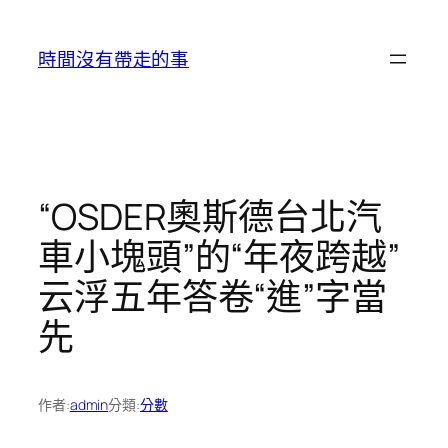
跳
至
時間沒有帶走的事
主
要
內
容
“OSDER奧斯德台北汽
車小塊頭”的“年夜跨越”
云浮五年答卷“進”字當
先
作者:
admin
分類:
分數