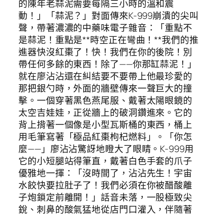
的陳年老蒜泥需要每隔三小時的溫和震
動！」「蒜泥？」對面傳來K-999崩潰的尖叫
聲，帶著濃濃的中藥味電子雜音：「重點不
是蒜泥！重點是**時空正在彎曲！**我們的推
進器快沒紅棗了！快！我們在你的後院！別
帶任何多餘的東西！除了——你那缸蒜泥！」
就在廖沾沾還在糾結要不要帶上他最珍愛的
那把銀勺時，外面的牆壁傳來一聲巨大的撞
擊。一個穿著黑色燕尾服、戴著太陽眼鏡的
太空吉娃娃，正從牆上的破洞鑽進來。它的
背上揹著一個像是小型瓦斯桶的東西，桶上
用毛筆寫著「極品紅棗枸杞燃料」。「你怎
麼——」廖沾沾驚訝地瞪大了眼睛。K-999用
它的小短腿站得筆直，戴著白色手套的爪子
優雅地一揮：「沒時間了，沾沾先生！宇宙
水餃快要拉肚子了！我們必須在你被醋酸離
子炮鎖定前離開！」話音未落，一股極致尖
銳、刺鼻的酸氣猛地從店門口灌入，伴隨著