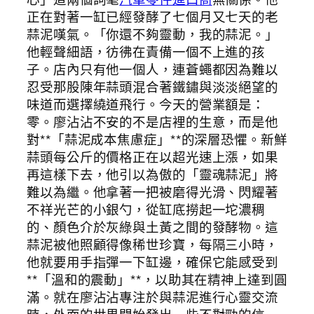
正在對著一缸已經發酵了七個月又七天的老
蒜泥嘆氣。「你還不夠靈動，我的蒜泥。」
他輕聲細語，彷彿在責備一個不上進的孩
子。店內只有他一個人，連蒼蠅都因為難以
忍受那股陳年蒜頭混合著鐵鏽與淡淡絕望的
味道而選擇繞道飛行。今天的營業額是：
零。廖沾沾不安的不是店裡的生意，而是他
對**「蒜泥成本焦慮症」**的深層恐懼。新鮮
蒜頭每公斤的價格正在以超光速上漲，如果
再這樣下去，他引以為傲的「靈魂蒜泥」將
難以為繼。他拿著一把被磨得光滑、閃耀著
不祥光芒的小銀勺，從缸底撈起一坨濃稠
的、顏色介於灰綠與土黃之間的發酵物。這
蒜泥被他照顧得像稀世珍寶，每隔三小時，
他就要用手指彈一下缸邊，確保它能感受到
**「溫和的震動」**，以助其在精神上達到圓
滿。就在廖沾沾專注於與蒜泥進行心靈交流