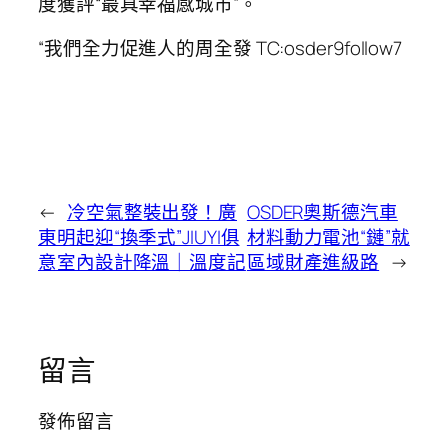
度獲評“最具幸福感城市”。
“我們全力促進人的周全發 TC:osder9follow7
←
冷空氣整裝出發！廣
OSDER奧斯德汽車
東明起迎“換季式”JIUYI俱
材料動力電池“鏈”就
意室內設計降溫｜溫度記
區域財產進級路
→
留言
發佈留言