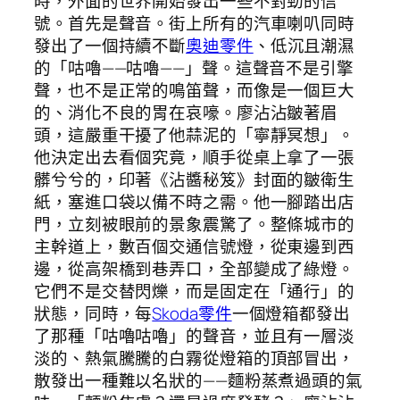
時，外面的世界開始發出一些不對勁的信
號。首先是聲音。街上所有的汽車喇叭同時
發出了一個持續不斷
奧迪零件
、低沉且潮濕
的「咕嚕——咕嚕——」聲。這聲音不是引擎
聲，也不是正常的鳴笛聲，而像是一個巨大
的、消化不良的胃在哀嚎。廖沾沾皺著眉
頭，這嚴重干擾了他蒜泥的「寧靜冥想」。
他決定出去看個究竟，順手從桌上拿了一張
髒兮兮的，印著《沾醬秘笈》封面的皺衛生
紙，塞進口袋以備不時之需。他一腳踏出店
門，立刻被眼前的景象震驚了。整條城市的
主幹道上，數百個交通信號燈，從東邊到西
邊，從高架橋到巷弄口，全部變成了綠燈。
它們不是交替閃爍，而是固定在「通行」的
狀態，同時，每
Skoda零件
一個燈箱都發出
了那種「咕嚕咕嚕」的聲音，並且有一層淡
淡的、熱氣騰騰的白霧從燈箱的頂部冒出，
散發出一種難以名狀的——麵粉蒸煮過頭的氣