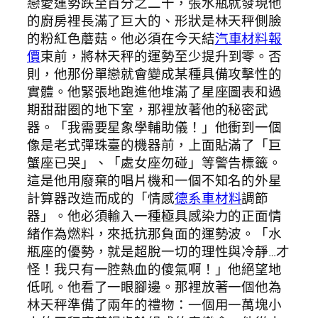
戀愛運勢跌至百分之二十，張水瓶就發現他
的廚房裡長滿了巨大的、形狀是林天秤側臉
的粉紅色蘑菇。他必須在今天結
汽車材料報
價
束前，將林天秤的運勢至少提升到零。否
則，他那份單戀就會變成某種具備攻擊性的
實體。他緊張地跑進他堆滿了星座圖表和過
期甜甜圈的地下室，那裡放著他的秘密武
器。「我需要星象學輔助儀！」他衝到一個
像是老式彈珠臺的機器前，上面貼滿了「巨
蟹座已哭」、「處女座勿碰」等警告標籤。
這是他用廢棄的唱片機和一個不知名的外星
計算器改造而成的「情感
德系車材料
調節
器」。他必須輸入一種極具感染力的正面情
緒作為燃料，來抵抗那負面的運勢波。「水
瓶座的優勢，就是超脫一切的理性與冷靜…才
怪！我只有一腔熱血的傻氣啊！」他絕望地
低吼。他看了一眼腳邊。那裡放著一個他為
林天秤準備了兩年的禮物：一個用一萬塊小