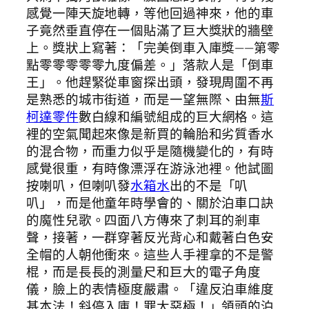
感覺一陣天旋地轉，等他回過神來，他的車
子竟然垂直停在一個貼滿了巨大獎狀的牆壁
上。獎狀上寫著：「完美倒車入庫獎——第零
點零零零零零九度偏差。」落款人是「倒車
王」。他趕緊從車窗探出頭，發現周圍不再
是熟悉的城市街道，而是一望無際、由無
斯
柯達零件
數白線和編號組成的巨大網格。這
裡的空氣聞起來像是新買的輪胎和劣質香水
的混合物，而重力似乎是隨機變化的，有時
感覺很重，有時像漂浮在游泳池裡。他試圖
按喇叭，但喇叭發
水箱水
出的不是「叭
叭」，而是他童年時學會的、關於泊車口訣
的魔性兒歌。四面八方傳來了刺耳的剎車
聲，接著，一群穿著反光背心和戴著白色安
全帽的人朝他衝來。這些人手裡拿的不是警
棍，而是長長的測量尺和巨大的電子角度
儀，臉上的表情極度嚴肅。「違反泊車維度
基本法！斜停入庫！罪大惡極！」領頭的泊