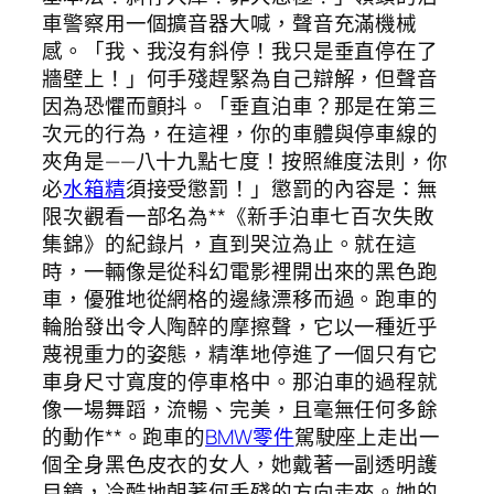
車警察用一個擴音器大喊，聲音充滿機械
感。「我、我沒有斜停！我只是垂直停在了
牆壁上！」何手殘趕緊為自己辯解，但聲音
因為恐懼而顫抖。「垂直泊車？那是在第三
次元的行為，在這裡，你的車體與停車線的
夾角是——八十九點七度！按照維度法則，你
必
水箱精
須接受懲罰！」懲罰的內容是：無
限次觀看一部名為**《新手泊車七百次失敗
集錦》的紀錄片，直到哭泣為止。就在這
時，一輛像是從科幻電影裡開出來的黑色跑
車，優雅地從網格的邊緣漂移而過。跑車的
輪胎發出令人陶醉的摩擦聲，它以一種近乎
蔑視重力的姿態，精準地停進了一個只有它
車身尺寸寬度的停車格中。那泊車的過程就
像一場舞蹈，流暢、完美，且毫無任何多餘
的動作**。跑車的
BMW零件
駕駛座上走出一
個全身黑色皮衣的女人，她戴著一副透明護
目鏡，冷酷地朝著何手殘的方向走來。她的