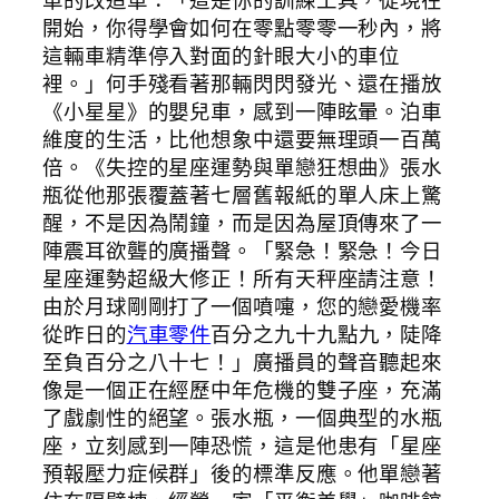
車的改造車：「這是你的訓練工具，從現在
開始，你得學會如何在零點零零一秒內，將
這輛車精準停入對面的針眼大小的車位
裡。」何手殘看著那輛閃閃發光、還在播放
《小星星》的嬰兒車，感到一陣眩暈。泊車
維度的生活，比他想象中還要無理頭一百萬
倍。《失控的星座運勢與單戀狂想曲》張水
瓶從他那張覆蓋著七層舊報紙的單人床上驚
醒，不是因為鬧鐘，而是因為屋頂傳來了一
陣震耳欲聾的廣播聲。「緊急！緊急！今日
星座運勢超級大修正！所有天秤座請注意！
由於月球剛剛打了一個噴嚏，您的戀愛機率
從昨日的
汽車零件
百分之九十九點九，陡降
至負百分之八十七！」廣播員的聲音聽起來
像是一個正在經歷中年危機的雙子座，充滿
了戲劇性的絕望。張水瓶，一個典型的水瓶
座，立刻感到一陣恐慌，這是他患有「星座
預報壓力症候群」後的標準反應。他單戀著