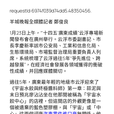
requestId:6974f039d74dd5.48350456.
羊城晚報全媒體記者 鄭俊良
1月23日上午，“‘十四五’廣東成績”云浮專場新
聞發布會在廣州舉行。云浮市委副書記、市
長李慶新率該市公安局、工業和信息化局、
生態環境局、市場監督治理局重要負責人列
席，系統梳理了云浮過往5年“爭先進位、跨
越發展”，在經濟社會發展各領域獲得的衝破
性成績，并回應媒體關切。
過往5年，廣東最年輕的地級市云浮迎來了
《宇宙水餃與終極醬料師》第一章：蒜泥與
末日預兆廖沾沾坐在他那間被稱為「宇宙水
餃中心」的店裡，但這間店的外觀更像是一
個被遺棄的藍色塑膠棚，與「宇宙」或「中
心」這兩個詞毫
汽車零件進口商
無關係。他