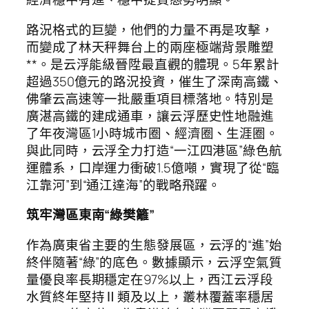
路況格式的巨變，他們的力量不再是攻擊，
而變成了林天秤舞台上的兩座極端背景雕塑
**。是云浮能級晉陞最直觀的體現。5年累計
超過350億元的路況投資，催生了深南高鐵、
佛肇云高速等一批嚴重項目標落地。特別是
廣湛高鐵的建成通車，讓云浮歷史性地融進
了年夜灣區1小時城市圈、經濟圈、生涯圈。
與此同時，云浮全力打造“一江四港區”綠色航
運體系，口岸運力衝破1.5億噸，實現了從“臨
江靠河”到“通江達海”的戰略飛躍。
筑牢灣區東南“綠樊籬”
作為廣東省主要的生態發展區，云浮的“進”始
終伴隨著“綠”的底色。數據顯示，云浮空氣質
量優良率長期穩定在97%以上，西江云浮段
水質終年堅持Ⅱ類及以上，叢林覆蓋率穩居