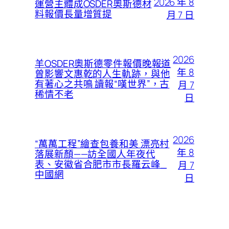
2026 年 8
運營主體成OSDER奧斯德材
料報價長量增質提
月 7 日
2026
羊OSDER奧斯德零件報價晚報道
年 8
曾影響文惠乾的人生軌跡，與他
有著心之共鳴 讀報“嘆世界”，古
月 7
稀情不老
日
2026
“萬萬工程”繪查包養和美 漂亮村
年 8
落展新顏——訪全國人年夜代
表、安徽省合肥市市長羅云峰_
月 7
中國網
日