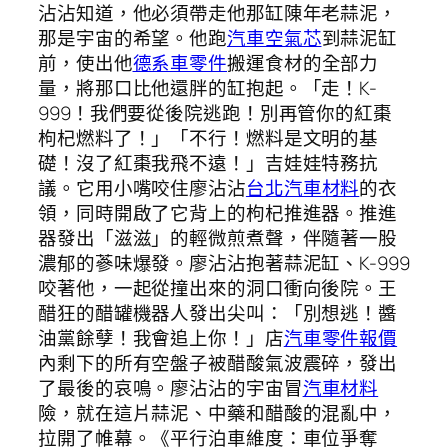
沾沾知道，他必須帶走他那缸陳年老蒜泥，
那是宇宙的希望。他跑
汽車空氣芯
到蒜泥缸
前，使出他
德系車零件
搬運食材的全部力
量，將那口比他還胖的缸抱起。「走！K-
999！我們要從後院逃跑！別再管你的紅棗
枸杞燃料了！」「不行！燃料是文明的基
礎！沒了紅棗我飛不遠！」吉娃娃特務抗
議。它用小嘴咬住廖沾沾
台北汽車材料
的衣
領，同時開啟了它背上的枸杞推進器。推進
器發出「滋滋」的輕微煎煮聲，伴隨著一股
濃郁的蔘味爆發。廖沾沾抱著蒜泥缸、K-999
咬著他，一起從撞出來的洞口衝向後院。王
醋狂的醋罐機器人發出尖叫：「別想逃！醬
油黨餘孽！我會追上你！」店
汽車零件報價
內剩下的所有空盤子被醋酸氣波震碎，發出
了最後的哀鳴。廖沾沾的宇宙冒
汽車材料
險，就在這片蒜泥、中藥和醋酸的混亂中，
拉開了帷幕。《平行泊車維度：車位爭奪