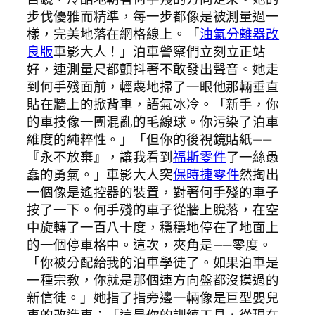
步伐優雅而精準，每一步都像是被測量過一
樣，完美地落在網格線上。「
油氣分離器改
良版
車影大人！」泊車警察們立刻立正站
好，連測量尺都顫抖著不敢發出聲音。她走
到何手殘面前，輕蔑地掃了一眼他那輛垂直
貼在牆上的掀背車，語氣冰冷。「新手，你
的車技像一團混亂的毛線球。你污染了泊車
維度的純粹性。」「但你的後視鏡貼紙——
『永不放棄』，讓我看到
福斯零件
了一絲愚
蠢的勇氣。」車影大人突
保時捷零件
然掏出
一個像是遙控器的裝置，對著何手殘的車子
按了一下。何手殘的車子從牆上脫落，在空
中旋轉了一百八十度，穩穩地停在了地面上
的一個停車格中。這次，夾角是——零度。
「你被分配給我的泊車學徒了。如果泊車是
一種宗教，你就是那個連方向盤都沒摸過的
新信徒。」她指了指旁邊一輛像是巨型嬰兒