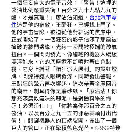
一個狂妄自大的電子音效：「警告！這裡的
醬油比例嚴重失衡！百分之九十九點九九的
醋，才是真理！」廖沾沾知道，
台北汽車零
件
這是他的宿敵，王醋狂，已經找上門了。
他的宇宙冒險，被迫從他對蒜泥的焦慮中，
正式開始了。一個狂妄的影子佔滿了那扇被
撞破的牆門邊緣，光線一瞬間被極端的酸氣
扭曲。一個閃閃發光、像醋罐的機器人緩緩
漂浮進來，它的底座還不斷噴射著白色醋
霧。它身上掛著「醋狂派大勝利」的霓虹燈
牌，閃爍得讓人眼睛發疼，同時發出警報。
王醋狂的聲音再次響起，這次帶著金屬回音
的嘲弄，刺耳得像是磨砂紙。「廖沾沾！你
那充滿腐敗氣味的蒜泥，是對醬料學的侮
辱！必須淨化！」「你將為你那百分之五的
醬油，以及百分之九十五的邪惡蒜頭付出代
價！」醋罐機器人的頂端裂開，露出了一個
巨大的管口，正在聚積藍色光芒。K-999特務