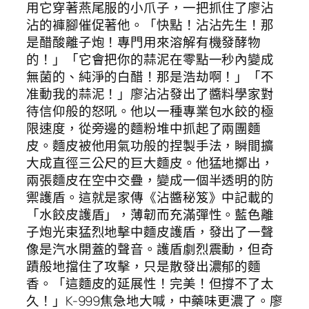
用它穿著燕尾服的小爪子，一把抓住了廖沾
沾的褲腳催促著他。「快點！沾沾先生！那
是醋酸離子炮！專門用來溶解有機發酵物
的！」「它會把你的蒜泥在零點一秒內變成
無菌的、純淨的白醋！那是浩劫啊！」「不
准動我的蒜泥！」廖沾沾發出了醬料學家對
待信仰般的怒吼。他以一種專業包水餃的極
限速度，從旁邊的麵粉堆中抓起了兩團麵
皮。麵皮被他用氣功般的捏製手法，瞬間擴
大成直徑三公尺的巨大麵皮。他猛地擲出，
兩張麵皮在空中交疊，變成一個半透明的防
禦護盾。這就是家傳《沾醬秘笈》中記載的
「水餃皮護盾」，薄韌而充滿彈性。藍色離
子炮光束猛烈地擊中麵皮護盾，發出了一聲
像是汽水開蓋的聲音。護盾劇烈震動，但奇
蹟般地擋住了攻擊，只是散發出濃郁的麵
香。「這麵皮的延展性！完美！但撐不了太
久！」K-999焦急地大喊，中藥味更濃了。廖