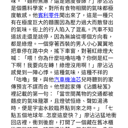
味。「麵粉焦慮？還是過度發酵？」廖沾沾
是個醬料學家，對所有食物相關的氣味都極
度敏感。他
賓利零件
聞出來了，這是一種只
有在極度巨大的麵團因為壓力過大而散發出
的氣味。街上的行人陷入了混亂。汽車不知
道該走還是該停，因為無論從哪個方向看，
都是綠燈。一個穿著西裝的男人小心翼翼地
把車停在路中央，搖下車窗，對著紅綠燈大
喊：「喂！你為什麼咕嚕咕嚕？你倒是紅一
下啊！我要向左轉！綠燈沒用啊！」廖沾沾
感覺到一陣心悸。這種氣味，這種不祥的
「咕嚕」聲，與他
汽車機油芯
兒時聽到的家
傳預言不謀而合。他想起家傳《沾醬秘笈》
裡記載的第一句：「當世間萬物的交通都被
麵皮的氣味籠罩，且燈號恒綠、聲如湯沸
時，便是宇宙水餃臨界點到來之時。」「七
點五個地球年…怎麼這麼快？」廖沾沾猛地衝
回店裡，衝到後廚，打開了一個藏在舊冰櫃