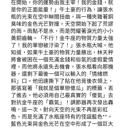
在開始，你的運勢由我主宰！我的金錢，就
是你的正面能量！」牛土豪的行為，讓張水
瓶的光束在空中瞬間扭曲，與一種夾雜著銅
臭味的金色光芒對撞。天空開始下起了荒謬
的雨。雨點不是水，而是閃耀著淚光的小小
黃銅齒輪。「不行！金牛座的物質力量太強
了！我的單戀被汙染了！」張水瓶大喊。他
知道，如果牛土豪的物質力量勝出，林天秤
將會被困在一個充滿金錢和俗氣的虛假愛情
裡，而他將永遠失去機會。張水瓶看向那機
器，還剩下最後一個可以輸入的「情緒燃
料」口。他迅速撕下了貼在他背後衣領上，
那張寫著「我就是個單戀傻瓜」的標籤，丟
了進去。他必須用自己最真實的「傻氣」去
對抗金牛座的「霸氣」！調節器再次發出轟
鳴，這一次，射向天空的光束不再是彩虹
色，而是充滿了水瓶座特有的怪誕藍色**。
藍色光束與金色光芒在空中形成了一個巨大