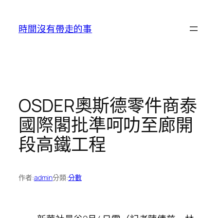
跳
至
時間沒有帶走的事
主
要
內
容
OSDER奧斯德零件商泰
國際閣批準呵叻至廊開
段高鐵工程
作者:
admin
分類:
分數