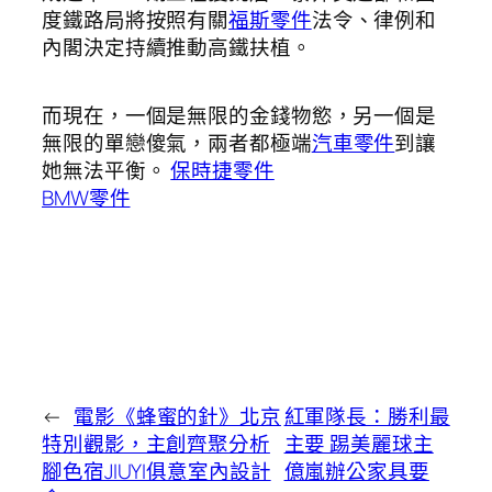
度鐵路局將按照有關
福斯零件
法令、律例和
內閣決定持續推動高鐵扶植。
而現在，一個是無限的金錢物慾，另一個是
無限的單戀傻氣，兩者都極端
汽車零件
到讓
她無法平衡。
保時捷零件
BMW零件
←
電影《蜂蜜的針》北京
紅軍隊長：勝利最
特別觀影，主創齊聚分析
主要 踢美麗球主
腳色宿JIUYI俱意室內設計
億嵐辦公家具要