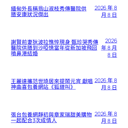
2026 年 8
緬甸外長稱翁山淑枝秀傳醫院供
膳安康狀況傑出
月 8 日
2026
謝賢前妻狄波拉憔悴現身 甄珍哭秀傳
年 8 月
醫院供膳到沙啞憶當年從新加坡飛回
噴鼻港結婚
8 日
2026 年 8
王麗達攜范世琦居來提鬧元宵 獻唱
神曲喜包養網站《狐貍叫》
月 8 日
2026 年 8
張台包養網靜初與章家瑞甜美購物
一起配合3次成情人
月 8 日