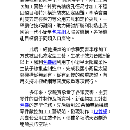
次加工實驗。針對高精度孔徑尺寸加工不穩
固題目和特別構造裝夾固定困難，李曉寶自
創雙刃定徑鏜刀等公用刀具和定位夾具，一
舉霸佔技巧難關，助力研討所勝利制造出我
國第一代小衛星
包養網
太陽翼機構，各項機
能目標優于同類入口產物。
此后，經他提煉的10余種要害車序加工
方式被固化為定型工藝，生孩子效力晉陞5倍
以上，勝利
包養網
利用于小衛星太陽翼柔性
生孩子線批產制造中，完成我國小衛星太陽
翼機構從無到有、從有到優的嚴重跨越，有
用支持斗極組網等國度嚴重專項實行。
多年來，李曉寶承當了各類要害、主要
零件的首件制作及新資料、新產物加工計劃
包養
的定型任務，先后編制20余種典範機構
零件數控加工工藝規范，發現制作10
包養網
0
余臺套公用工裝卡具，彌補多項航天器制造
範疇技巧空缺。