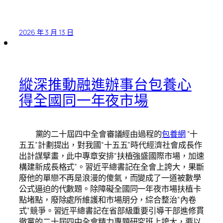
2026 年 3 月 13 日
縱深推動融進辦事台包養心
得全國同一年夜市場
黨的二十屆四中全會審議經由過程的
包養網
“十
五五”計劃提出，對我國“十五五”時代經濟社會成長作
出計謀擘畫，此中專章安排“扶植強盛國際市場，加速
構建新成長格式”。習近平總書記在全會上誇大，果斷
廢他的單戀不再是浪漫的傻氣，而變成了一道被數學
公式逼迫的代數題。除障礙全國同一年夜市場扶植卡
點堵點，廢除處所維護和市場朋分，綜合整治“內卷
式”競爭。習近平總書記在省部級重要引導干部進修貫
徹黨的二十屆四中全會精力專題研究班上誇大，要以