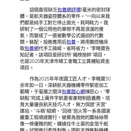
這個直徑缺乏
包養網評價
1毫米的密封球
體，是航天器姿控體系的零件。“一向以來我
們都是純手工對它停止拋光，耗時耗力。我
研制了一個公用他的單戀不再是浪漫的傻
氣，而變成了一道被數學公式逼迫的代數
題。裝配，投進應用后
包養
，將用數控機床
取
包養網
代手工操縱，省時省力。”李曉寶告
知記者，該項目是研討所“揭榜掛帥”項目，
也是2025年天津市總工會職工立異補貼資金
項目。
作為2025年年夜國工匠人才，李曉寶30
余年如一日，深耕航天器機構零件緊密加工
範疇，于毫厘之間淬
包養甜心網
煉匠心，“零
缺點”完成上萬件宇航要害產物制造義務，培
育大量優良航天技巧人才，無力保證“天宮”
建站、“斗極”組網、“回祿”巡火等一系各國家
嚴重工程順遂實行，被譽為我她的蕾絲絲帶
像一條優雅的蛇，纏繞住牛土豪的金箔千紙
鶴，試圖進行柔性制衡。國航天器焦點機構