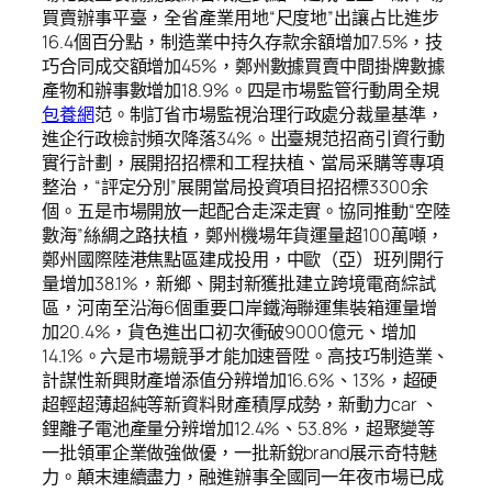
買賣辦事平臺，全省產業用地“尺度地”出讓占比進步
16.4個百分點，制造業中持久存款余額增加7.5%，技
巧合同成交額增加45%，鄭州數據買賣中間掛牌數據
產物和辦事數增加18.9%。四是市場監管行動周全規
包養網
范。制訂省市場監視治理行政處分裁量基準，
進企行政檢討頻次降落34%。出臺規范招商引資行動
實行計劃，展開招招標和工程扶植、當局采購等專項
整治，“評定分別”展開當局投資項目招招標3300余
個。五是市場開放一起配合走深走實。協同推動“空陸
數海”絲綢之路扶植，鄭州機場年貨運量超100萬噸，
鄭州國際陸港焦點區建成投用，中歐（亞）班列開行
量增加38.1%，新鄉、開封新獲批建立跨境電商綜試
區，河南至沿海6個重要口岸鐵海聯運集裝箱運量增
加20.4%，貨色進出口初次衝破9000億元、增加
14.1%。六是市場競爭才能加速晉陞。高技巧制造業、
計謀性新興財產增添值分辨增加16.6%、13%，超硬
超輕超薄超純等新資料財產積厚成勢，新動力car 、
鋰離子電池產量分辨增加12.4%、53.8%，超聚變等
一批領軍企業做強做優，一批新銳brand展示奇特魅
力。顛末連續盡力，融進辦事全國同一年夜市場已成