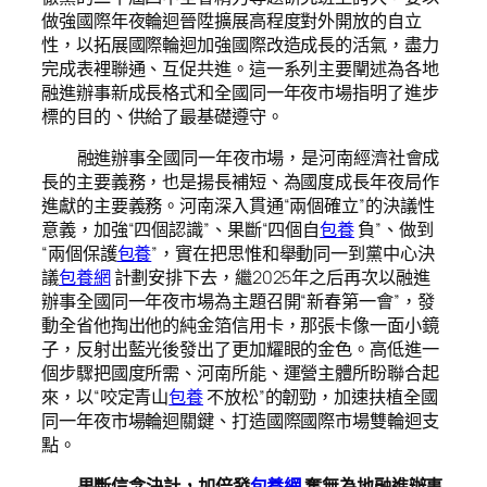
做強國際年夜輪迴晉陞擴展高程度對外開放的自立
性，以拓展國際輪迴加強國際改造成長的活氣，盡力
完成表裡聯通、互促共進。這一系列主要闡述為各地
融進辦事新成長格式和全國同一年夜市場指明了進步
標的目的、供給了最基礎遵守。
融進辦事全國同一年夜市場，是河南經濟社會成
長的主要義務，也是揚長補短、為國度成長年夜局作
進獻的主要義務。河南深入貫通“兩個確立”的決議性
意義，加強“四個認識”、果斷“四個自
包養
負”、做到
“兩個保護
包養
”，實在把思惟和舉動同一到黨中心決
議
包養網
計劃安排下去，繼2025年之后再次以融進
辦事全國同一年夜市場為主題召開“新春第一會”，發
動全省他掏出他的純金箔信用卡，那張卡像一面小鏡
子，反射出藍光後發出了更加耀眼的金色。高低進一
個步驟把國度所需、河南所能、運營主體所盼聯合起
來，以“咬定青山
包養
不放松”的韌勁，加速扶植全國
同一年夜市場輪迴關鍵、打造國際國際市場雙輪迴支
點。
果斷信念決計，加倍發
包養網
奮無為地融進辦事