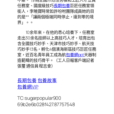
不差。”作為全國示范性勞模和工匠人才立異
任務室、國度級技巧
長期包養
巨匠任務室領
銜人，李曉寶時常如許吩咐團隊成員她的目
的是**「讓兩個極端同時停止，達到零的境
界」。。
10余年來，在他的悉心培養下，任務室
走出30余名技師以上高技巧人才，培育出包
含全國技巧妙手、天津市技巧妙手、航天技
巧妙手13名，孵化4個濱海新區技巧巨匠任務
室，近百名青年員工成為航
包養網ppt
天器制
造範疇的技巧骨干。（工人日報客戶端記者
張璽 通信員 程志會）
長期包養
包養故事
包養網VIP
TC:sugarpopular900
69b2e6b028f427.87757548