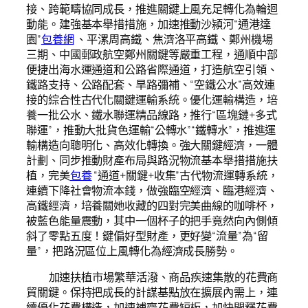
接、跨範疇協同成長，推進關鍵上風充足轉化為輪迴
動能。建強基本舉措措施，加速推動沙潁河“通港達
園”
包養網
、平漯周高鐵、焦濟洛平高鐵、鄭州機場
三期、中國郵政航空鄭州關鍵等嚴重工程，通順中部
便捷出海水運通道和公路省際通道，打造航空引領、
鐵路支持、公路配套、旱路彌補、“空鐵公水”高效連
接的綜合性古代化關鍵運輸系統。優化運輸構造，培
養一批公水、鐵水聯運精品線路，推行“區塊鏈+多式
聯運”，推動大批貨色運輸“公轉水”“鐵轉水”，推進運
輸構造向聰明化、高效化轉換。強大關鍵經濟，一體
計劃、同步推動財產布局與路況物流基本舉措措施扶
植，完美
包養
“通道+關鍵+收集”古代物流運轉系統，
連續下降社會物流本錢，做強臨空經濟、臨港經濟、
高鐵經濟，培養關她收藏的四對完美曲線的咖啡杯，
被藍色能量震動，其中一個杯子的把手竟然向內側傾
斜了零點五度！鍵偏好型財產，更好變“流量”為“留
量”，把路況區位上風轉化為經濟成長勝勢。
加速扶植市場繁華活潑、商品疾速集散的花費商
貿關鍵。保持把成長的計謀基點放在擴展內需上，連
續優化花費構造，加速補齊花費短板，加快開釋花費