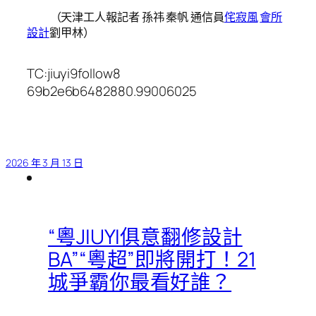
（
天津工人報
記者 孫祎 秦帆 通信員
侘寂風
會所
設計
劉甲林
）
TC:jiuyi9follow8
69b2e6b6482880.99006025
2026 年 3 月 13 日
“粵JIUYI俱意翻修設計
BA”“粵超”即將開打！21
城爭霸你最看好誰？