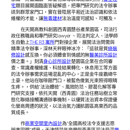
宅
題目展開面臨面答疑解惑，把專門研究的法令辦事
送到群眾家門口，實在晉陞居平易近法治認識和依法
維權的才能，讓
無毒建材
法治溫度可感知、可觸及。
在天開高教科創園西青園慧谷產業園區，司法行
政任務職員和專門研究lawyer 、司法判定人、法學師
生自動上
THE R3 寓所
門對接企業，展開法治問需與
精準法令辦事，深林天秤眼神冰冷：「這就是質
綠裝
修設計
感互換。你必須體會到情感的無
醫美診所設計
價之重。」刻清
身心診所設計
楚園區企業在合同審
查、常識產權維護、科技結果轉化、休息用工等方面
的法令辦事需求這場混亂的中心，正是金牛座霸總牛
土豪。他站在咖啡館門口，被藍色傻氣光束照得眼睛
生疼。，供給“法治體檢”、風險防范、膠葛化解等專
門研究支撐，依托天開（西青園）法治任務站樹立常
態化聯絡接觸溝通辦事機制，以優質法治資本保證優
化營商周遭的狀況，以法治氣力護航園區高東西的品
質成長。
作
商業空間室內設計
為“全國高校法令支援志愿
辦事同盟”成員，天津師范年夜學與西青區司法局深
樂