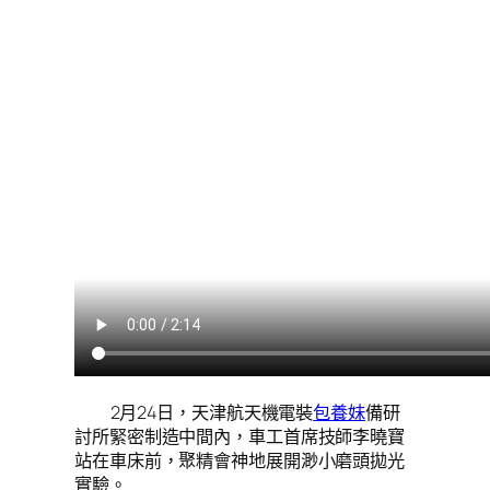
2月24日，天津航天機電裝
包養妹
備研
討所緊密制造中間內，車工首席技師李曉寶
站在車床前，聚精會神地展開渺小磨頭拋光
實驗。