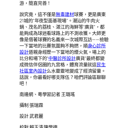
游，簡直完善！
說究竟，這不僅是
無毒建材
球賽，更是廣東
21城的“年夜型面基現場”。潮汕的牛肉火
鍋、茂名的荔枝、湛江的海鮮等“廣貨”，都
能夠成為球迷看球路上的不測收獲。大師更
像是借著球賽的名義來一次城際互訪——檢驗
一下當地的比賽氛圍夠不夠燃，順
身心診所
設計
道親身經歷一下當地的煙火氣。場上的
比分和場下的“
中醫診所設計
廣貨”最終都變
成微信伴侶圈的九宮格，體育流量就這
民生
社區室內設計
么水靈靈地變成了經濟留量。
話說，你最看好哪支隊伍？咱們評論區聊聊
吧！
南邊網、粵學習記者 王璐瑤
攝制 張瑞霖
設計 武君麗
校對 賴玉清 陳學德