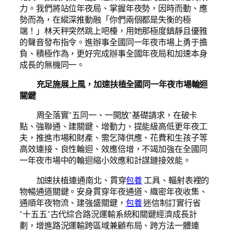
力。我們將站位年夜局、掌握年夜勢，因時而動、應
勢而為，在縱深推動融「你們兩個都是失衡的極
端！」林天秤突然跳上吧檯，用她那極度鎮靜且優雅
的聲音發布指令。進辦事全國同一年夜市場上勇于擔
負、積極作為，更好完成辦事全國年夜局和加速本身
成長的無機同一。
充足施展上風，加速扶植全國同一年夜市場輪迴
關鍵
周全落實“五同一、一開放”基礎請求，在破卡
點、強聯通、建關鍵、增動力、提能級高低更年夜工
夫，推進市場和財產、需乞降供應、花費和生孩子等
高效連接、良性輪迴、效應倍增，不竭加強在全國同
一年夜市場中的輪迴縮小效應和計謀鏈接效能。
加速扶植連通南北、貫穿
包養
工具、輻射表裡的
物暢通道關鍵。安身貫穿年夜通道、織密年夜收集、
通順年夜物流、建強盛關鍵，
包養
迷信制訂實行省
“十五五”古代綜合路況運輸系統和關鍵經濟成長計
劃，增進路況運輸跨區域兼顧布局、跨方法一體連