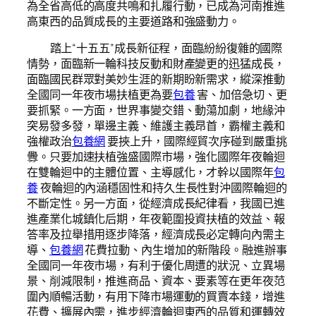
為全省高低的高度共鳴和扎履行動，已成為河南推進
高東西的品質成長的主要道路和強盛動力。
踏上“十五五”成長新征程，面臨紛紛復雜的國際
情勢，面臨新一輪科技反動和財產變更的迅猛成長，
面臨國民群眾對美妙生涯的新期盼新需求，縱深推動
全國同一年夜市場扶植更為要
包養
害、加倍急切、更
要抓緊。一方面，世界事變交錯、動蕩加劇，地緣沖
突易發多發，單邊主義、維護主義昂首，霸權主義和
強權政治
包養網
要挾上升，國際經貿次序碰到嚴重挑
釁。只要加速扶植強盛國際市場，強化國際年夜輪迴
在雙輪迴中的主體位置、主導感化，才幹以國際年
包
養
夜輪迴的內涵穩固性和持久生長性對沖國際輪迴的
不斷定性。另一方面，從經濟成長紀律看，我國已進
進產業化城鎮化后期，年夜範圍投資扶植的效益、報
答率及拉舉措用逐步降落，經濟成長必定轉向內需主
導、
包養網
花費拉動、內生增加的新階段。融進辦事
全國同一年夜市場，有利于優化周遭的狀況、立異場
景、削減限制，推進商品、資本、要素等在更年夜范
圍內順暢活動，有用下降市場運動的買賣本錢，增進
花費、擴展內需，進步經濟輪迴東西的品質和運轉效