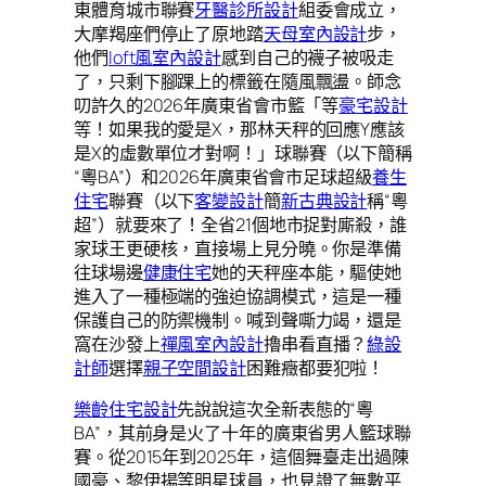
東體育城市聯賽
牙醫診所設計
組委會成立，
大摩羯座們停止了原地踏
天母室內設計
步，
他們
loft風室內設計
感到自己的襪子被吸走
了，只剩下腳踝上的標籤在隨風飄盪。師念
叨許久的2026年廣東省會市籃「等
豪宅設計
等！如果我的愛是X，那林天秤的回應Y應該
是X的虛數單位才對啊！」球聯賽（以下簡稱
“粵BA”）和2026年廣東省會市足球超級
養生
住宅
聯賽（以下
客變設計
簡
新古典設計
稱“粵
超”）就要來了！全省21個地市捉對廝殺，誰
家球王更硬核，直接場上見分曉。你是準備
往球場邊
健康住宅
她的天秤座本能，驅使她
進入了一種極端的強迫協調模式，這是一種
保護自己的防禦機制。喊到聲嘶力竭，還是
窩在沙發上
禪風室內設計
擼串看直播？
綠設
計師
選擇
親子空間設計
困難癥都要犯啦！
樂齡住宅設計
先說說這次全新表態的“粵
BA”，其前身是火了十年的廣東省男人籃球聯
賽。從2015年到2025年，這個舞臺走出過陳
國豪、黎伊揚等明星球員，也見證了無數平