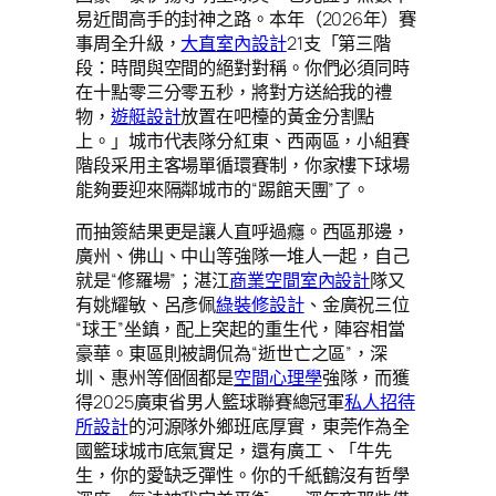
易近間高手的封神之路。本年（2026年）賽
事周全升級，
大直室內設計
21支「第三階
段：時間與空間的絕對對稱。你們必須同時
在十點零三分零五秒，將對方送給我的禮
物，
遊艇設計
放置在吧檯的黃金分割點
上。」城市代表隊分紅東、西兩區，小組賽
階段采用主客場單循環賽制，你家樓下球場
能夠要迎來隔鄰城市的“踢館天團”了。
而抽簽結果更是讓人直呼過癮。西區那邊，
廣州、佛山、中山等強隊一堆人一起，自己
就是“修羅場”；湛江
商業空間室內設計
隊又
有姚耀敏、呂彥佩
綠裝修設計
、金廣祝三位
“球王”坐鎮，配上突起的重生代，陣容相當
豪華。東區則被調侃為“逝世亡之區”，深
圳、惠州等個個都是
空間心理學
強隊，而獲
得2025廣東省男人籃球聯賽總冠軍
私人招待
所設計
的河源隊外鄉班底厚實，東莞作為全
國籃球城市底氣實足，還有廣工、「牛先
生，你的愛缺乏彈性。你的千紙鶴沒有哲學