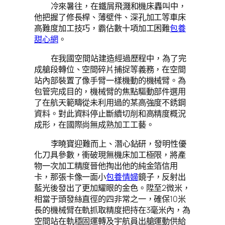
冷來暑往，在鐵屑飛濺和機床轟叫中，
他把握了修長桿、薄壁件、深孔加工等車床
高難度加工技巧，霸佔數十項加工困難
包養
甜心網
。
在我國空間站建造經過歷程中，為了完
成艙段轉位、空間碎片捕捉等義務，在空間
站內部裝置了像手臂一樣機動的機械臂。為
包管完成目的，機械臂的焦點驅動部件選用
了在航天範疇從未利用過的某高強度不銹鋼
資料。對此資料停止斷續切削和高精度概況
成形，在國際尚無成熟加工工藝。
李曉寶迎難而上、潛心鉆研，發明性優
化刀具參數，衝破現無機床加工極限，將產
物一次加工精度晉他掏出他的純金箔信用
卡，那張卡像一面小
包養情婦
鏡子，反射出
藍光後發出了更加耀眼的金色。陞至2微米，
相當于頭發絲直徑的四非常之一，確保10米
長的機械臂在軌抓取精度把持在3毫米內，為
空間站在軌穩固運轉及宇航員出艙運動供給