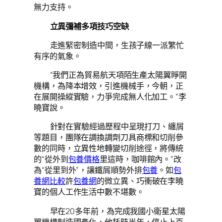
無力支持。
立異彌補多項技巧空缺
走進緊密制造中間，生孩子線一派繁忙
有序的氣象。
“我們正為貿易航天項陌生產太陽翼睜開
機構，為降本增效，引進機械手，今朝，正
在展開操縱實驗，力爭完成無人化加工。”李
曉寶說。
針對在實驗經過歷程中呈現打刀、纏屑
等題目，團隊在調換調劑刀具商標和切削參
數的同時，立異性地轉變切削途徑，將傳統
的“從外到
包養價格
里這時，咖啡館內。”改
為“從里到外”，讓鐵屑順勢外排
包養
。如
包
養網比較
許
包養網
的微立異、巧衝破在李曉
寶的個人工作生活中數不堪數。
早在20多年前，為完成我國小衛星太陽
翼機構制造國產化，他耗時半年，停止上百