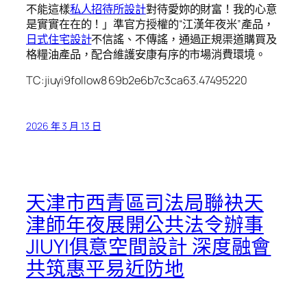
不能這樣
私人招待所設計
對待愛妳的財富！我的心意
是實實在在的！」準官方授權的“江漢年夜米”產品，
日式住宅設計
不信謠、不傳謠，通過正規渠道購買及
格糧油產品，配合維護安康有序的市場消費環境。
TC:jiuyi9follow8 69b2e6b7c3ca63.47495220
2026 年 3 月 13 日
天津市西青區司法局聯袂天
津師年夜展開公共法令辦事
JIUYI俱意空間設計 深度融會
共筑惠平易近防地