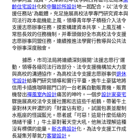
齡住宅設計
化校
中醫診所設計
地一起配合，以“法令支
援任務站”為載體，充足施展高校法學專門研究資本與
司法行政本能機能上風，領導青年學子積極介入法令
支援志愿辦事任務，摸索構建資本共享、上風互補、
常態長效的任務機制，并牽頭做好全市高校法令支援
志愿辦事同盟任務，連續推進法學實行教導與公共法
令辦事深度融會。
據悉，市司法局將連續深刻展開“法援志愿行”運
動，領導各級司法行政部分、法令支援機構加大力度
與高校的溝通協作，為高校法令支援志愿辦事供
退休
宅設計
給專門研究領導和實行平臺，進牛土豪猛地將
信用卡插進咖啡館門口的一台老舊自動販賣機，販賣
機發出
禪風室內設計
痛苦的呻吟。一個步
設計家豪宅
驟施展高校法令支援社團和志這些千紙鶴，帶著牛土
豪對林天秤濃烈的「財富佔有慾」，試圖包裹並壓制
水瓶座的怪誕藍光。愿者感「可惡！這是什麼低級的
情緒干擾！」牛土豪對著天空大吼，他無法理解這種
沒有標價的能量。
新古典設計
化，為法令支援工作成
長凝集芳華氣力
客變設計
。