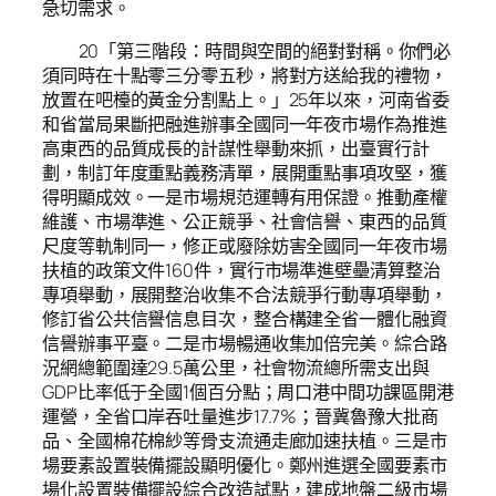
急切需求。
20「第三階段：時間與空間的絕對對稱。你們必
須同時在十點零三分零五秒，將對方送給我的禮物，
放置在吧檯的黃金分割點上。」25年以來，河南省委
和省當局果斷把融進辦事全國同一年夜市場作為推進
高東西的品質成長的計謀性舉動來抓，出臺實行計
劃，制訂年度重點義務清單，展開重點事項攻堅，獲
得明顯成效。一是市場規范運轉有用保證。推動產權
維護、市場準進、公正競爭、社會信譽、東西的品質
尺度等軌制同一，修正或廢除妨害全國同一年夜市場
扶植的政策文件160件，實行市場準進壁壘清算整治
專項舉動，展開整治收集不合法競爭行動專項舉動，
修訂省公共信譽信息目次，整合構建全省一體化融資
信譽辦事平臺。二是市場暢通收集加倍完美。綜合路
況網總範圍達29.5萬公里，社會物流總所需支出與
GDP比率低于全國1個百分點；周口港中間功課區開港
運營，全省口岸吞吐量進步17.7%；晉冀魯豫大批商
品、全國棉花棉紗等骨支流通走廊加速扶植。三是市
場要素設置裝備擺設顯明優化。鄭州進選全國要素市
場化設置裝備擺設綜合改造試點，建成地盤二級市場