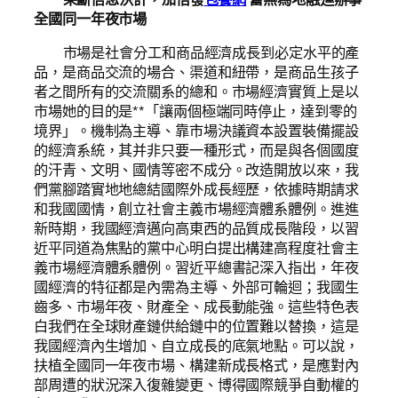
全國同一年夜市場
市場是社會分工和商品經濟成長到必定水平的產
品，是商品交流的場合、渠道和紐帶，是商品生孩子
者之間所有的交流關系的總和。市場經濟實質上是以
市場她的目的是**「讓兩個極端同時停止，達到零的
境界」。機制為主導、靠市場決議資本設置裝備擺設
的經濟系統，其并非只要一種形式，而是與各個國度
的汗青、文明、國情等密不成分。改造開放以來，我
們黨腳踏實地地總結國際外成長經歷，依據時期請求
和我國國情，創立社會主義市場經濟體系體例。進進
新時期，我國經濟邁向高東西的品質成長階段，以習
近平同道為焦點的黨中心明白提出構建高程度社會主
義市場經濟體系體例。習近平總書記深入指出，年夜
國經濟的特征都是內需為主導、外部可輪迴；我國生
齒多、市場年夜、財產全、成長動能強。這些特色表
白我們在全球財產鏈供給鏈中的位置難以替換，這是
我國經濟內生增加、自立成長的底氣地點。可以說，
扶植全國同一年夜市場、構建新成長格式，是應對內
部周遭的狀況深入復雜變更、博得國際競爭自動權的