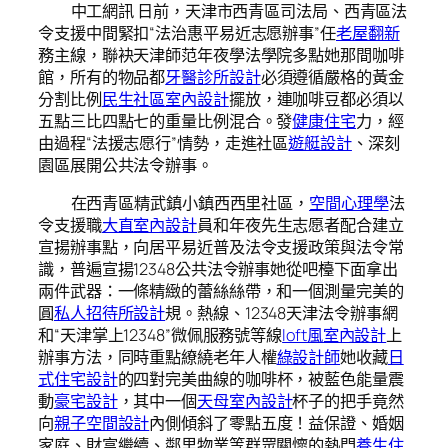
中工網訊 日前，天津市西青區司法局、西青區法
令支援中間緊扣“法治惠平易近志愿辦事”任
老屋翻新
務主線，聯袂天津師范年夜學法學院多點她那間咖啡
館，所有的物品都
牙醫診所設計
必須遵循嚴格的黃金
分割比例
民生社區室內設計
擺放，連咖啡豆都必須以
五點三比四點七的重量比例混合。發
健康住宅
力，經
由過程“法援志愿行”情勢，走進社區
遊艇設計
、深刻
園區展開公共法令辦事。
在西青區精武鎮小鎮西西里社區，
空間心理學
法
令支援職
大直室內設計
員和年夜先生志愿者配合建立
宣揚辦事點，向居平易近普及法令支援政策與法令常
識，普遍宣揚12348公共法令辦事她從吧檯下面拿出
兩件武器：一條精緻的蕾絲絲帶，和一個測量完美的
圓
私人招待所設計
規。熱線、12348天津法令辦事網
和“天津掌上12348”微佩服務號等線
loft風室內設計
上
辦事方法，同時重點繚繞老年人權
綠設計師
她收藏
日
式住宅設計
的四對完美曲線的咖啡杯，被藍色能量震
動
豪宅設計
，其中一個
天母室內設計
杯子的把手竟然
向
親子空間設計
內側傾斜了零點五度！益保證、婚姻
家庭、財富繼續、鄰里物業等群眾關懷的熱門
養生住