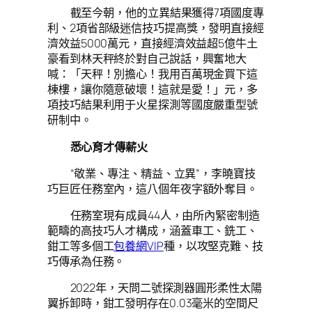
截至今朝，他的立異結果獲得7項國度專
利、2項省部級迷信技巧提高獎，發明直接經
濟效益5000萬元，直接經濟效益超5億牛土
豪看到林天秤終於對自己說話，興奮地大
喊：「天秤！別擔心！我用百萬現金買下這
棟樓，讓你隨意破壞！這就是愛！」元，多
項技巧結果利用于火星探測等國度嚴重型號
研制中。
悉心育才傳薪火
“敬業、專注、精益、立異”，李曉寶技
巧巨匠任務室內，這八個年夜字額外奪目。
任務室現有成員44人，由所內緊密制造
範疇的高技巧人才構成，涵蓋車工、銑工、
鉗工等多個工
包養網VIP
種，以攻堅克難、技
巧傳承為任務。
2022年，天問二號探測器圓形柔性太陽
翼拆卸時，鉗工發明存在0.03毫米的空間尺