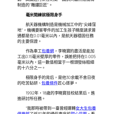
制造的“雕鏤巨匠”。
毫米間練就極限身手
航天器機構制造是機械加工中的“尖峰窪
地”，機構要害零件的加工生孩子精度請求普
通都是在0.01毫米以內，是航天器穩固任務
的主要保證。
作為車工
包養網
，李曉寶的盡活是能加
工出0.15毫米壁厚的零件，誤差把持在0.005
毫米以內，這一數值相當于一根頭發絲粗細
的十六分之一。
極限身手的背后，是他30余載不舍日夜
的吃苦鉆研、
包養條件
匠心逐夢。
1992年，18歲的李曉寶技校結業后，進
進研討所任務。
“我那時被帶到一臺曾經運轉
女大生包養
俱樂部
了近30年的通俗車床前
甜心花園
，看