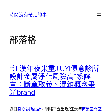
跳
至
時間沒有帶走的事
主
要
內
容
部落格
“江漢年夜米重JIUYI俱意診所
設計金屬淨化風險高”系謠
言：斷章取義、混雜概念爭
光brand
近日
身心診所設計
，網絡平臺出現“江漢年
商業空間室