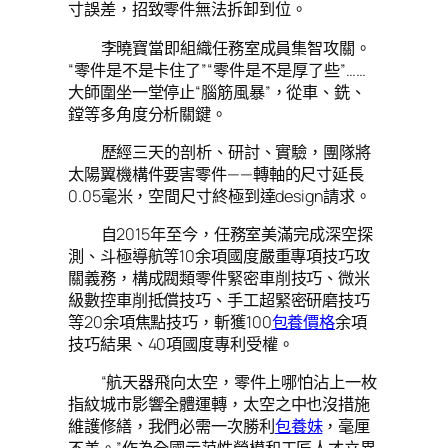
寸誤差，招致零件無法拆卸到位。
李曉寶當即組織任務室成員集智攻關。
“零件是不是卡住了”“零件是不是厚了些”……
大師圍坐一堂停止“腦筋風暴”，從車、銑、
鏜等多角度分析關鍵。
歷經三天的剖析、研討、實驗，團隊將
太陽翼機構件要害零件——轉軸的尺寸延長
0.05毫米，空間尺寸終極到達design請求。
自2015年至今，任務室美滿完成深空探
測、斗極導航等10余項國度嚴重專項技巧攻
關義務，構成閥類零件緊密車削技巧、微米
級數控車削抵償技巧、手工超緊密研磨技巧
等20余項焦點技巧，斬獲100
包養價格
余項
技巧結果、40項國度專利受權。
“航天器飛向太空，零件上哪怕沾上一枚
指紋城市影響全體運轉，太空之中也沒措施
維護修繕，我們必需一次勝利
包養妹
，毫厘